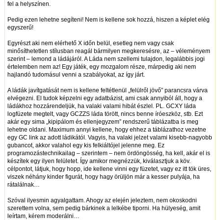
fel a helyszínen.
Pedig ezen lehetne segíteni! Nem is kellene sok hozzá, hiszen a képlet elég
egyszerű!
Egyrészt aki nem elérhető X időn belül, esetleg nem vagy csak
minősíthetetlen stílusban reagál bármilyen megkeresésre, az – véleményem
szerint – lemond a ládájáról. A Láda nem szellemi tulajdon, legalábbis jogi
értelemben nem az! Egy játék, egy mozgalom része, márpedig aki nem
hajlandó tudomásul venni a szabályokat, az így járt.
A ládák javítgatását nem is kellene feltétlenül „felülről jövő” parancsra várva
elvégezni. El tudok képzelni egy adatbázist, ami csak annyiból áll, hogy a
ládákhoz hozzárendeljük, ha valaki valami hibát észlel. PL. GCXY láda
logfüzete megtelt, vagy GCZZS láda törött, nincs benne íróeszköz, stb. Ezt
akár egy sima „kipipálom és ellenjegyzem” rendszerű táblázatba is meg
lehetne oldani. Maximum annyi kellene, hogy ehhez a táblázathoz vezetne
egy GC link az adott ládikától. Vagyis, ha valaki jelzet valami kisebb-nagyobb
gubancot, akkor valahol egy kis felkiáltójel jelenne meg. Ez
programozástechnikailag – szerintem – nem ördöngösség, ha kell, akár el is
készítek egy ilyen felületet. Így amikor megnézzük, kiválasztjuk a köv.
célpontot, látjuk, hogy hopp, ide kellene vinni egy füzetet, vagy ez itt tök üres,
viszek néhány kinder figurát, hogy hagy örüljön már a kesser pulyája, ha
rátalálnak…
Szóval ilyesmin agyalgattam. Ahogy az elején jeleztem, nem okoskodni
szerettem volna, sem pedig bárkinek a lelkébe tiporni. Ha hülyeség, amit
leírtam, kérem moderálni…