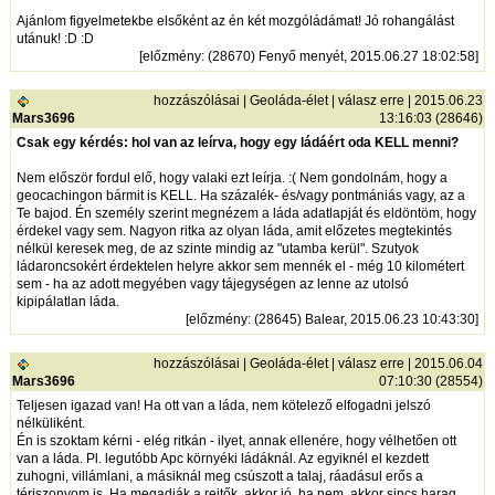
Ajánlom figyelmetekbe elsőként az én két mozgóládámat! Jó rohangálást
utánuk! :D :D
[
előzmény
: (28670) Fenyő menyét, 2015.06.27 18:02:58]
hozzászólásai
|
Geoláda-élet
|
válasz erre
| 2015.06.23
Mars3696
13:16:03 (28646)
Csak egy kérdés: hol van az leírva, hogy egy ládáért oda KELL menni?
Nem először fordul elő, hogy valaki ezt leírja. :( Nem gondolnám, hogy a
geocachingon bármit is KELL. Ha százalék- és/vagy pontmániás vagy, az a
Te bajod. Én személy szerint megnézem a láda adatlapját és eldöntöm, hogy
érdekel vagy sem. Nagyon ritka az olyan láda, amit előzetes megtekintés
nélkül keresek meg, de az szinte mindig az "utamba kerül". Szutyok
ládaroncsokért érdektelen helyre akkor sem mennék el - még 10 kilométert
sem - ha az adott megyében vagy tájegységen az lenne az utolsó
kipipálatlan láda.
[
előzmény
: (28645) Balear, 2015.06.23 10:43:30]
hozzászólásai
|
Geoláda-élet
|
válasz erre
| 2015.06.04
Mars3696
07:10:30 (28554)
Teljesen igazad van! Ha ott van a láda, nem kötelező elfogadni jelszó
nélküliként.
Én is szoktam kérni - elég ritkán - ilyet, annak ellenére, hogy vélhetően ott
van a láda. Pl. legutóbb Apc környéki ládáknál. Az egyiknél el kezdett
zuhogni, villámlani, a másiknál meg csúszott a talaj, ráadásul erős a
tériszonyom is. Ha megadják a rejtők, akkor jó, ha nem, akkor sincs harag,