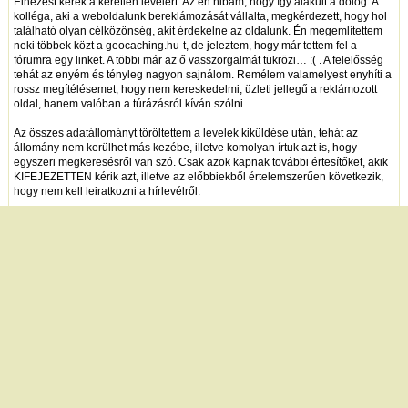
Elnézést kérek a kéretlen levélért. Az én hibám, hogy így alakult a dolog. A
kolléga, aki a weboldalunk bereklámozását vállalta, megkérdezett, hogy hol
található olyan célközönség, akit érdekelne az oldalunk. Én megemlítettem
neki többek közt a geocaching.hu-t, de jeleztem, hogy már tettem fel a
fórumra egy linket. A többi már az ő vasszorgalmát tükrözi… :( . A felelősség
tehát az enyém és tényleg nagyon sajnálom. Remélem valamelyest enyhíti a
rossz megítélésemet, hogy nem kereskedelmi, üzleti jellegű a reklámozott
oldal, hanem valóban a túrázásról kíván szólni.
Az összes adatállományt töröltettem a levelek kiküldése után, tehát az
állomány nem kerülhet más kezébe, illetve komolyan írtuk azt is, hogy
egyszeri megkeresésről van szó. Csak azok kapnak további értesítőket, akik
KIFEJEZETTEN kérik azt, illetve az előbbiekből értelemszerűen következik,
hogy nem kell leiratkozni a hírlevélről.
A jogos felháborodással tehát egyetértek és még egyszer bocsánatot kérek!
Egy lapon megjelenő sorok száma:
új hozzászólás
|
témák listája
Bejelentkezés
név:
jelszó:
tárolás
[
regisztráció
]
[
turistautak.hu
] [
hasznos apróságok
] [
jogi tudnivalók
]