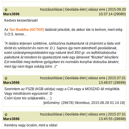
hozzászólásai
|
Geoláda-élet
|
válasz erre
| 2015.09.20
Mars3696
10:37:14 (29080)
Kedves kessertársak!
Az
Tari Buddha (GCTAR)
ládánál jeleztük, de akkor ide is beírom, mert elég
S.O.S. lenne...
"A ládára teljesen széttörve, szétszórva bukkantunk rá (mármint a láda volt
törött és szétszórt és nem mi :D ). Sajnos így nem tekinthető geoládának,
ezért szükségmegoldásként egy nálunk lévő 850 gr.-os tejfölösdobozba
pakoltunk át mindent és igyekeztünk neki egy átmeneti "fészket" készíteni.
Ezt mielőbb meg kellene gyógyítani és normális konyhai dobozba átrakni,
mert így nem fogja sokáig bírni. :("
hozzászólásai
|
Geoláda-élet
|
válasz erre
| 2015.07.01
Mars3696
13:48:07 (28699)
Szerintem az FSZB (KGB utódja) vagy a CIA vagy a MOSZAD áll mögöttük.
Vagy mindhárom egyszerre! :D
Csóri lúzer kis szájkaratés.... :)
[
előzmény
: (28678) Strombus, 2015.06.28 01:14:18]
hozzászólásai
|
Geoláda-élet
|
válasz erre
| 2015.07.01
Mars3696
13:45:55 (28698)
Kemény vagy öcsém, mint a vídia!