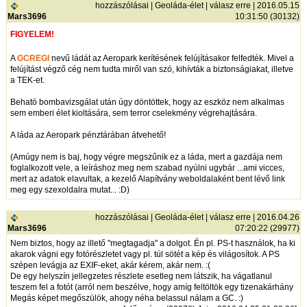
hozzászólásai
|
Geoláda-élet
|
válasz erre
| 2016.05.15
Mars3696
10:31:50 (30132)
FIGYELEM!
A
GCREGI
nevű ládát az Aeropark kerítésének felújításakor felfedték. Mivel a
felújítást végző cég nem tudta miről van szó, kihívták a biztonságiakat, illetve
a TEK-et.
Beható bombavizsgálat után úgy döntöttek, hogy az eszköz nem alkalmas
sem emberi élet kioltására, sem terror cselekmény végrehajtására.
A láda az Aeropark pénztárában átvehető!
(Amúgy nem is baj, hogy végre megszűnik ez a láda, mert a gazdája nem
foglalkozott vele, a leíráshoz meg nem szabad nyúlni ugybár ...ami vicces,
mert az adatok elavultak, a kezelő Alapítvány weboldalaként bent lévő link
meg egy szexoldalra mutat... :D)
hozzászólásai
|
Geoláda-élet
|
válasz erre
| 2016.04.26
Mars3696
07:20:22 (29977)
Nem biztos, hogy az illető "megtagadja" a dolgot. Én pl. PS-t használok, ha ki
akarok vágni egy fotórészletet vagy pl. túl sötét a kép és világosítok. A PS
szépen levágja az EXIF-eket, akár kérem, akár nem. :(
De egy helyszín jellegzetes részlete esetleg nem látszik, ha vágatlanul
teszem fel a fotót (arról nem beszélve, hogy amíg feltöltök egy tizenakárhány
Megás képet megőszülök, ahogy néha belassul nálam a GC. :)