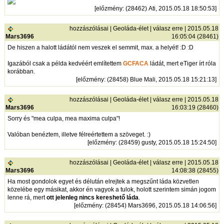
[
előzmény
: (28462) Ati, 2015.05.18 18:50:53]
hozzászólásai
|
Geoláda-élet
|
válasz erre
| 2015.05.18
Mars3696
16:05:04 (28461)
De hiszen a halott ládától nem veszek el semmit, max. a helyét! :D :D
Igazából csak a példa kedvéért említettem
GCFACA
ládát, mert eTiger írt róla
korábban.
[
előzmény
: (28458) Blue Mali, 2015.05.18 15:21:13]
hozzászólásai
|
Geoláda-élet
|
válasz erre
| 2015.05.18
Mars3696
16:03:19 (28460)
Sorry és "mea culpa, mea maxima culpa"!
Valóban benéztem, illetve félreértettem a szöveget. :)
[
előzmény
: (28459) gusty, 2015.05.18 15:24:50]
hozzászólásai
|
Geoláda-élet
|
válasz erre
| 2015.05.18
Mars3696
14:08:38 (28455)
Ha most gondolok egyet és délután elrejtek a megszűnt láda közvetlen
közelébe egy másikat, akkor én vagyok a tulok, holott szerintem simán jogom
lenne rá, mert
ott jelenleg nincs kereshető láda
.
[
előzmény
: (28454) Mars3696, 2015.05.18 14:06:56]