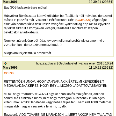
Mars3696
12:39:21 (29854)
Egy SOS ládasérüléses móka!
Húsvétkor Békéscsaba környékét jártuk be. Találtunk hült helyeket, de ezeket
mások is jelezték már. Viszont a Békéscsabai Séta (
GCBCSA
) végládáját
csúnyán bedarálták a rissz-rossz favágók! Gyakorlatilag épp azt az egyetlen
rejtekfát sikerült a környéken kivágni, ráadásul a láncfűrész szépen
belekóstolt a ládikába is.
Nem volt nálunk épp pót láda, így egy nejlonnal próbáltuk valamennyire
vízhatlanítani, de ez azért nem az igazi. :)
A logoknál is jeleztük a problémát.
hozzászólásai
|
Geoláda-élet
|
válasz erre
| 2015.10.24
Mars3696
11:10:22 (29232)
GCIZGI
RETTENTŐEN UNOM, HOGY VANNAK, AKIK ÉRTELMI KÉPESSÉGEIT
MEGHALADJA A KÉRÉS, HOGY EGY ... MOZGÓ LÁDÁT TOVÁBBVIGYEN!
Mi az, hogy "maradt"? A GCIZGI egyike azon kevés mozgóknak, aminek
semmi más funkciója nincs, mint hogy mozogjon. Nincsenek különleges
kritériumok, amiket lehetetlen vagy nehéz teljesíteni, nem kell 1000 méternél
magasabb magyar csúcsokra felvinni, ..., stb.
Egyszerű: VIDD TOVÁBB! NE MARADJON ..., MERT AKKOR NEM TALÁLTAD