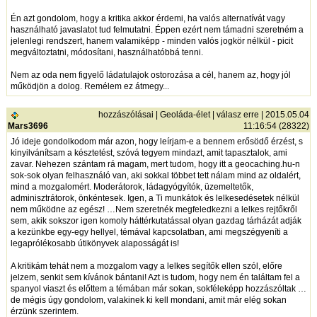
Én azt gondolom, hogy a kritika akkor érdemi, ha valós alternatívát vagy
használható javaslatot tud felmutatni. Éppen ezért nem támadni szeretném a
jelenlegi rendszert, hanem valamiképp - minden valós jogkör nélkül - picit
megváltoztatni, módosítani, használhatóbbá tenni.
Nem az oda nem figyelő ládatulajok ostorozása a cél, hanem az, hogy jól
működjön a dolog. Remélem ez átmegy...
hozzászólásai
|
Geoláda-élet
|
válasz erre
| 2015.05.04
Mars3696
11:16:54 (28322)
Jó ideje gondolkodom már azon, hogy leírjam-e a bennem erősödő érzést, s
kinyilvánítsam a késztetést, szóvá tegyem mindazt, amit tapasztalok, ami
zavar. Nehezen szántam rá magam, mert tudom, hogy itt a geocaching.hu-n
sok-sok olyan felhasználó van, aki sokkal többet tett nálam mind az oldalért,
mind a mozgalomért. Moderátorok, ládagyógyítók, üzemeltetők,
adminisztrátorok, önkéntesek. Igen, a Ti munkátok és lelkesedésetek nélkül
nem működne az egész! …Nem szeretnék megfeledkezni a lelkes rejtőkről
sem, akik sokszor igen komoly háttérkutatással olyan gazdag tárházát adják
a kezünkbe egy-egy hellyel, témával kapcsolatban, ami megszégyeníti a
legaprólékosabb útikönyvek alaposságát is!
A kritikám tehát nem a mozgalom vagy a lelkes segítők ellen szól, előre
jelzem, senkit sem kívánok bántani! Azt is tudom, hogy nem én találtam fel a
spanyol viaszt és előttem a témában már sokan, sokféleképp hozzászóltak …
de mégis úgy gondolom, valakinek ki kell mondani, amit már elég sokan
érzünk szerintem.