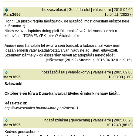
hozzászólásai
|
Geoláda-élet
|
válasz erre
| 2015.04.09
Mars3696
15:04:11 (28227)
Höhh! Én piszok régóta ládázgatok, de igazából most olvastam először bele
a fórumba. :)
Nincs ez az adoptálás dolog picit túlkomplikálva? Hol vannak ezek a
kőbevésett TÖRVÉNYEK leírva? Átfutnám őket.
Amúgy meg ha valaki fél évig rá sem bagózik a ládájára, azt vagy nem
igazán érdekli vagy akadályoztatva van, vagy ne adj Isten, eltávozott.
Szerintem bármelyik ok ésszerűen felveti az adoptálás lehetőségét.
[
előzmény
: (28192) Strombus, 2015.04.02 01:19:15]
hozzászólásai
|
vendégkönyv
|
válasz erre
| 2005.09.08
Mars3696
18:03:00 (180)
Sziasztok!
Október 9-én túra a Duna-kanyarba! Elvileg érintünk nehány ládát...
Részletek itt:
http://www.setafika.hu/turak/tura.php?akc=13
hozzászólásai
|
geocaching
|
válasz erre
| 2005.08.26
Mars3696
10:12:40 (8813)
Kedves geocacherek!