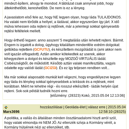
mindezt építeni, ahogy te mondod. A táblázat csak annyival jobb, hogy
áttekinthetőbb, kereshetőbb. De nem is ez a lényeg.
A javaslatom első fele az, hogy NE legyen olyan, hogy láda TULAJDONOS.
Ha valaki nem törődik a hellyel, a ládával, akkor egyszerűen így járt. X idő
múlva lehessen oda rejteni új rejtőnek, már a jelenlegi sokkal igényesebb
rejtési feltételek mellett.
Hogy érthető legyen: anno asszem' 5 megtalálás után lehetett rejteni. Bármit.
Engem is izgatott a dolog, úgyhogy kitaláltam mindenféle extrém dolgokat:
gettókba rejtettem (
GCFUTU
), és készítettem mozgóládát is (ami akkor nem
volt igazán elfogadott). Aztán amikor kötekedtek az userek, akkor
kihegyeztem a dolgot és készítette egy MOZGÓ VIRTUÁLIS ládát.
Csibészségből, de működött. Később aztán valaki manifesztálta, vagyis
odatette egy valódi ládát (
GCIZGI
). És ez így teljesen rendben volt...
Ma már sokkal alaposabb munkát kell végezni, hogy engedélyezve legyen
egy láda és tényleg sokkal igényesebbek a leírások és a rejtések, mint
korábban. Miért ne lehetne régi - és rosszul elkészített - ládák helyén újat
rejteni. Sok-sok példát tudnék hozni erre.
[
előzmény
: (28323) Kokó, 2015.05.04 12:13:06]
hozzászólásai
|
Geoláda-élet
|
válasz erre
| 2015.05.04
Mars3696
12:58:10 (28325)
A politika, a vallás és általában minden össztársadalomi hiszti arról szól,
hogy valaki elmondja mi NEM JÓ. Az ellenzék szívja a Kormány vérét, a
Kormány hülyének nézi az ellenzéket, stb.