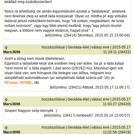
találtad meg szabályszerűen!
Nincs rá lehetőség, de simán kigyomlálnám azokat a "találatokat", amelyek
nem felelnek meg az adott láda kiírásának. Olyan ez, mintha pl. egy virtuális
ládánál jelszó nélküliként beírnám, hogy "ott voltam, megtaláltam, de lusta
voltam leolvasni", vagy egy több elemű multinál, hogy "egy jelszó részlet
megvan, a többire nem vagyok kíváncsi, hagyd jóvá". :(
[
előzmény
: (28414) Strombus, 2015.05.15 23:00:04]
hozzászólásai
|
Geoláda-élet
|
válasz erre
| 2015.05.17
Mars3696
11:29:11 (28422)
Azért a dolog nem müxik tökéletesen.
Egyrészt a ládadokik keze sok esetben meg van kötve, ha pl. a láda tulaja
"nem mond le" a láda jogáról. Lásd anno ((28192) hsz. Másrészt igen sok
olyan láda van, ami hónapok óta betegre van állítva, mégsem lesz
adoptálható automatikusan (az adoptálható ládák száma pill. 16). pl.
GCszaz
,
GCGBL
, stb.
[
előzmény
: (28421) Attibati, 2015.05.17 11:06:17]
hozzászólásai
|
Geoláda-élet
|
válasz erre
| 2015.05.17
Mars3696
11:03:27 (28420)
Szuper! Nagyon szép környék. :)
[
előzmény
: (28417) bimbee87, 2015.05.16 15:00:57]
hozzászólásai
|
Geoláda-élet
|
válasz erre
| 2015.05.17
Mars3696
11:01:58 (28419)