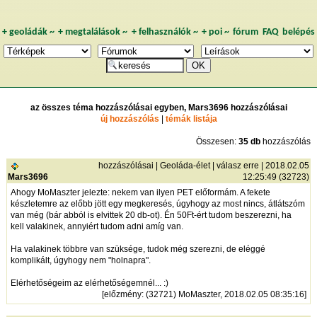
+
geoládák
~
+
megtalálások
~
+
felhasználók
~
+
poi
~
fórum
FAQ
belépés
az összes téma hozzászólásai egyben, Mars3696 hozzászólásai
új hozzászólás
|
témák listája
Összesen:
35 db
hozzászólás
hozzászólásai
|
Geoláda-élet
|
válasz erre
| 2018.02.05
Mars3696
12:25:49 (32723)
Ahogy MoMaszter jelezte: nekem van ilyen PET előformám. A fekete
készletemre az előbb jött egy megkeresés, úgyhogy az most nincs, átlátszóm
van még (bár abból is elvittek 20 db-ot). Én 50Ft-ért tudom beszerezni, ha
kell valakinek, annyiért tudom adni amíg van.
Ha valakinek többre van szüksége, tudok még szerezni, de eléggé
komplikált, úgyhogy nem "holnapra".
Elérhetőségeim az elérhetőségemnél... :)
[
előzmény
: (32721) MoMaszter, 2018.02.05 08:35:16]