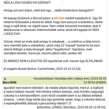
MEG A LÁDA SZABÁLYAI SZERINT!
Amúgy azt sem értem, miért kell egy ... ládát mindenáron belogolni!?
Mi tegnap túráztunk a Börzsönyben, a
GCJelv
mellett haladtunk el. Úgy 20
méterre! Elolvastuk a leírást és láttuk, hogy nem passzol a túránkhoz, illetve
hogy a rejtő kérte, ne vigyük haza. Nem voltak bonyolult mondatok, akár 8
általánossal is sikeresen értelmezhettük volna: tehát ott hagytuk és NEM
LOGOLTUK!
Szóval, mivel az évek alatt amúgy is sokaknak ... a csőrét ez a láda (most
nem mennék bele a miértekbe), várok még 10 "maradt" dumát és ha nem
sikerül felfogni a láda lényegét, akkor "legyilkolom". Sajnálom, mert
szerettem követni, merre jár, viszont utálom látni, amikor áll!
És MINDEZ NEM A LEGUTOLSÓ logolóknak szól, hanem úgy ÁLTALÁBAN!
[A vulgáris tészek törölve: CacheFinder, 2015.10.24 13:16]
hozzászólásai
|
Geoláda-élet
|
válasz erre
| 2015.09.20
Mars3696
13:30:54 (29084)
Igazából nem tudom eldönteni, de inkább állatra tippelek, mert pl. a logfüzet
a nejlon-tokban maradt. Volt néhány zöldes-türkizes, száz forintos nagyságú
cukorka is a környezetében; ezen kicsit csodálkoztam is az általad leírtakat
olvasva... Lehet, hogy azóta újra úgy gondolta valaki, hogy a cukorka-áldozat
a legmegfelelőbb áldozat a geocaching oltárán? :D
[
előzmény
: (29081) Strombus, 2015.09.20 11:45:54]