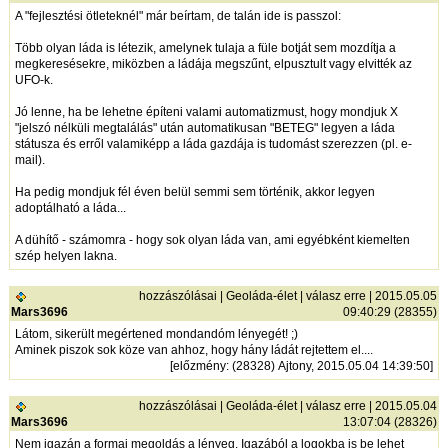
A "fejlesztési ötleteknél" már beírtam, de talán ide is passzol:
Több olyan láda is létezik, amelynek tulaja a füle botját sem mozdítja a
megkeresésekre, miközben a ládája megszűnt, elpusztult vagy elvitték az
UFO-k.
Jó lenne, ha be lehetne építeni valami automatizmust, hogy mondjuk X
"jelszó nélküli megtalálás" után automatikusan "BETEG" legyen a láda
státusza és erről valamiképp a láda gazdája is tudomást szerezzen (pl. e-
mail).
Ha pedig mondjuk fél éven belül semmi sem történik, akkor legyen
adoptálható a láda...
A dühítő - számomra - hogy sok olyan láda van, ami egyébként kiemelten
szép helyen lakna.
hozzászólásai
|
Geoláda-élet
|
válasz erre
| 2015.05.05
Mars3696
09:40:29 (28355)
Látom, sikerült megértened mondandóm lényegét! ;)
Aminek piszok sok köze van ahhoz, hogy hány ládát rejtettem el....
[
előzmény
: (28328) Ajtony, 2015.05.04 14:39:50]
hozzászólásai
|
Geoláda-élet
|
válasz erre
| 2015.05.04
Mars3696
13:07:04 (28326)
Nem igazán a formai megoldás a lényeg. Igazából a logokba is be lehet