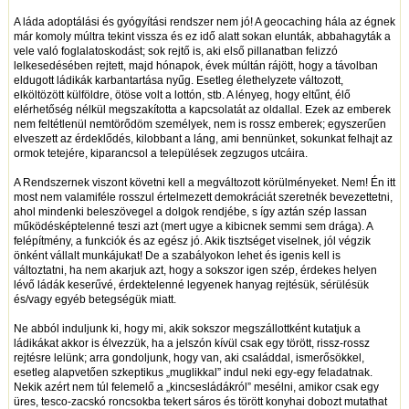
A láda adoptálási és gyógyítási rendszer nem jó! A geocaching hála az égnek
már komoly múltra tekint vissza és ez idő alatt sokan elunták, abbahagyták a
vele való foglalatoskodást; sok rejtő is, aki első pillanatban felizzó
lelkesedésében rejtett, majd hónapok, évek múltán rájött, hogy a távolban
eldugott ládikák karbantartása nyűg. Esetleg élethelyzete változott,
elköltözött külföldre, ötöse volt a lottón, stb. A lényeg, hogy eltűnt, élő
elérhetőség nélkül megszakította a kapcsolatát az oldallal. Ezek az emberek
nem feltétlenül nemtörődöm személyek, nem is rossz emberek; egyszerűen
elveszett az érdeklődés, kilobbant a láng, ami bennünket, sokunkat felhajt az
ormok tetejére, kiparancsol a települések zegzugos utcáira.
A Rendszernek viszont követni kell a megváltozott körülményeket. Nem! Én itt
most nem valamiféle rosszul értelmezett demokráciát szeretnék bevezettetni,
ahol mindenki beleszövegel a dolgok rendjébe, s így aztán szép lassan
működésképtelenné teszi azt (mert ugye a kibicnek semmi sem drága). A
felépítmény, a funkciók és az egész jó. Akik tisztséget viselnek, jól végzik
önként vállalt munkájukat! De a szabályokon lehet és igenis kell is
változtatni, ha nem akarjuk azt, hogy a sokszor igen szép, érdekes helyen
lévő ládák keserűvé, érdektelenné legyenek hanyag rejtésük, sérülésük
és/vagy egyéb betegségük miatt.
Ne abból induljunk ki, hogy mi, akik sokszor megszállottként kutatjuk a
ládikákat akkor is élvezzük, ha a jelszón kívül csak egy törött, rissz-rossz
rejtésre lelünk; arra gondoljunk, hogy van, aki családdal, ismerősökkel,
esetleg alapvetően szkeptikus „muglikkal” indul neki egy-egy feladatnak.
Nekik azért nem túl felemelő a „kincsesládákról” mesélni, amikor csak egy
üres, tesco-zacskó roncsokba tekert sáros és törött konyhai dobozt mutathat