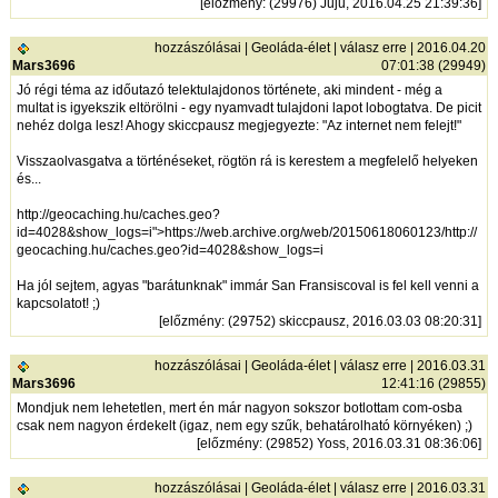
[
előzmény
: (29976) Juju, 2016.04.25 21:39:36]
hozzászólásai
|
Geoláda-élet
|
válasz erre
| 2016.04.20
Mars3696
07:01:38 (29949)
Jó régi téma az időutazó telektulajdonos története, aki mindent - még a
multat is igyekszik eltörölni - egy nyamvadt tulajdoni lapot lobogtatva. De picit
nehéz dolga lesz! Ahogy skiccpausz megjegyezte: "Az internet nem felejt!"
Visszaolvasgatva a történéseket, rögtön rá is kerestem a megfelelő helyeken
és...
http://geocaching.hu/caches.geo?
id=4028&show_logs=i"
>
https://web.archive.org/web/20150618060123/http://
geocaching.hu/caches.geo?id=4028&show_logs=i
Ha jól sejtem, agyas "barátunknak" immár San Fransiscoval is fel kell venni a
kapcsolatot! ;)
[
előzmény
: (29752) skiccpausz, 2016.03.03 08:20:31]
hozzászólásai
|
Geoláda-élet
|
válasz erre
| 2016.03.31
Mars3696
12:41:16 (29855)
Mondjuk nem lehetetlen, mert én már nagyon sokszor botlottam com-osba
csak nem nagyon érdekelt (igaz, nem egy szűk, behatárolható környéken) ;)
[
előzmény
: (29852) Yoss, 2016.03.31 08:36:06]
hozzászólásai
|
Geoláda-élet
|
válasz erre
| 2016.03.31