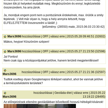
hiszen tök jó helyeket mutattak meg. Megköszönöm és ennyi; legközelebb
összeszedem, ha arra járok.
Ja, mondjuk engem pont nem a pontszámok érdekelnek, max. örülök a smily
fejeknek. :) Volt már olyan is, hogy a hely annyira tetszett, hogy
ELFELEJTETTEM összeszedni a ládát! ;)
[
előzmény
: (28550) mato, 2015.06.03 23:30:42]
Mars3696
hozzászólásai
|
OFF
|
válasz erre
| 2015.05.28 09:46:51 (32602)
Mákos, heyjoe! Köszönöm szépen!
Mars3696
hozzászólásai
|
OFF
|
válasz erre
| 2015.05.27 21:23:50 (32598)
Ja! Fontos!
Nem csak úgy a középpontjukkal jelölve, hanem területi megjelenítéssel!
hozzászólásai
|
OFF
|
válasz erre
| 2015.05.27 21:21:36 (32597)
Mars3696
Tudtok esetleg olyan Googlemapos térképet valahol, ahol be vannak jelölve
a természetvédelmi területek?
hozzászólásai
|
Geoláda-élet
|
válasz erre
| 2015.05.22
Mars3696
13:19:22 (28495)
Az előrejelzések ellenére geoládákban bővelkedő hosszú hétvégét kívánok!