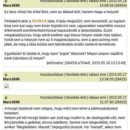
hozzászólásai
|
Geoláda-élet
|
válasz erre
| 2015.05.18
Mars3696
14:06:56 (28454)
Ez kész röhej! Ne értsd félre, nem az általad leírt, hanem maga a helyzet!
Példaként akár a
GCFACA
láda. A láda megszűnt, nem kereshető, az egykori
tulaj nem tud vagy nem kíván foglalkozni vele, ugyanakkor valamiféle rosszul
értelmezett szentimentalizmussal kapaszkodik a ládaoldalába. Ezzel
megakadályozza, hogy adott esetben egy klassz helyen valaki más rejtsen,
holott sem a helyszín nem az ő magántulajdona, sem a geocaching mint
játék, de még a láda leírást sem tekinthetjük önálló szellemi terméknek.
Egyáltalán! Ki találta ki, hogy ilyen "jogok" léteznek? Milyen alapon sajátít ki
bárki bármilyen jó helyet?
[
előzmény
: (28453) eTiGeR, 2015.05.18 13:13:48]
hozzászólásai
|
Geoláda-élet
|
válasz erre
| 2015.05.17
Mars3696
13:34:55 (28425)
hozzászólásai
|
Geoláda-élet
|
válasz erre
| 2015.05.17
Mars3696
11:37:30 (28423)
A mozgó ládáknál nem világos, hogy miért nem lehet a játékszabályokat
betartani.
Nekem pill két mozgó ládám van (volt egy multim is, de okafogyottá vált, mert
felszámolták a gettókat, ahova rejtettem). Semmi nem idegesítőbb, mint
amikor "Megtaláltam. Maradt." bejegyzést olvasok. Ha "maradt", akkor nem