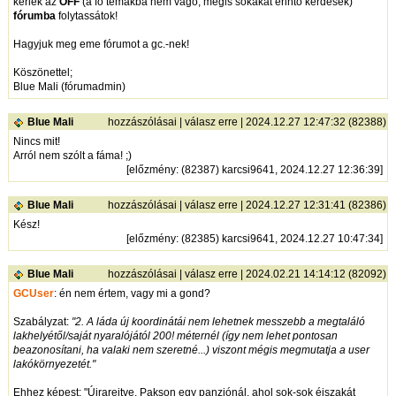
kérlek az
OFF
(a fő témákba nem vágó, mégis sokakat érintő kérdések)
fórumba
folytassátok!
Hagyjuk meg eme fórumot a gc.-nek!
Köszönettel;
Blue Mali (fórumadmin)
Blue Mali
hozzászólásai
|
válasz erre
| 2024.12.27 12:47:32 (82388)
Nincs mit!
Arról nem szólt a fáma! ;)
[
előzmény
: (82387) karcsi9641, 2024.12.27 12:36:39]
Blue Mali
hozzászólásai
|
válasz erre
| 2024.12.27 12:31:41 (82386)
Kész!
[
előzmény
: (82385) karcsi9641, 2024.12.27 10:47:34]
Blue Mali
hozzászólásai
|
válasz erre
| 2024.02.21 14:14:12 (82092)
GCUser
: én nem értem, vagy mi a gond?
Szabályzat:
"2. A láda új koordinátái nem lehetnek messzebb a megtaláló
lakhelyétől/saját nyaralójától 200! méternél (így nem lehet pontosan
beazonosítani, ha valaki nem szeretné...) viszont mégis megmutatja a user
lakókörnyezetét."
Ehhez képest: "Újrarejtve, Pakson egy panziónál, ahol sok-sok éjszakát