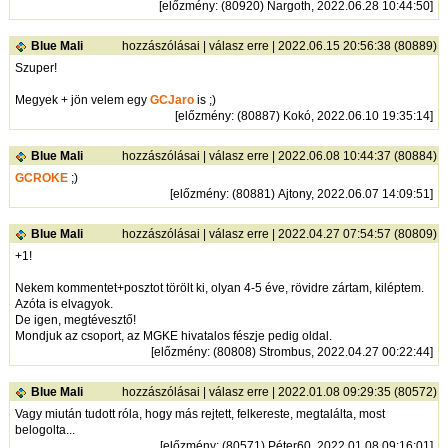
[
előzmény
: (80920) Nargoth, 2022.06.28 10:44:50]
Blue Mali
hozzászólásai
|
válasz erre
| 2022.06.15 20:56:38 (80889)
Szuper!
Megyek + jön velem egy
GCJaro
is ;)
[
előzmény
: (80887) Kokó, 2022.06.10 19:35:14]
Blue Mali
hozzászólásai
|
válasz erre
| 2022.06.08 10:44:37 (80884)
GCROKE
;)
[
előzmény
: (80881) Ajtony, 2022.06.07 14:09:51]
Blue Mali
hozzászólásai
|
válasz erre
| 2022.04.27 07:54:57 (80809)
+1!
Nekem kommentet+posztot törölt ki, olyan 4-5 éve, rövidre zártam, kiléptem.
Azóta is elvagyok.
De igen, megtévesztő!
Mondjuk az csoport, az MGKE hivatalos fészje pedig oldal.
[
előzmény
: (80808) Strombus, 2022.04.27 00:22:44]
Blue Mali
hozzászólásai
|
válasz erre
| 2022.01.08 09:29:35 (80572)
Vagy miután tudott róla, hogy más rejtett, felkereste, megtalálta, most
belogolta...
[
előzmény
: (80571) Péter60, 2022.01.08 09:16:01]