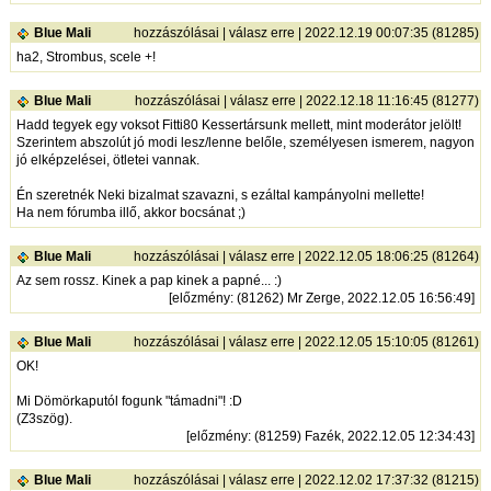
Blue Mali
hozzászólásai
|
válasz erre
| 2022.12.19 00:07:35 (81285)
ha2, Strombus, scele +!
Blue Mali
hozzászólásai
|
válasz erre
| 2022.12.18 11:16:45 (81277)
Hadd tegyek egy voksot Fitti80 Kessertársunk mellett, mint moderátor jelölt!
Szerintem abszolút jó modi lesz/lenne belőle, személyesen ismerem, nagyon
jó elképzelései, ötletei vannak.
Én szeretnék Neki bizalmat szavazni, s ezáltal kampányolni mellette!
Ha nem fórumba illő, akkor bocsánat ;)
Blue Mali
hozzászólásai
|
válasz erre
| 2022.12.05 18:06:25 (81264)
Az sem rossz. Kinek a pap kinek a papné... :)
[
előzmény
: (81262) Mr Zerge, 2022.12.05 16:56:49]
Blue Mali
hozzászólásai
|
válasz erre
| 2022.12.05 15:10:05 (81261)
OK!
Mi Dömörkaputól fogunk "támadni"! :D
(Z3szög).
[
előzmény
: (81259) Fazék, 2022.12.05 12:34:43]
Blue Mali
hozzászólásai
|
válasz erre
| 2022.12.02 17:37:32 (81215)