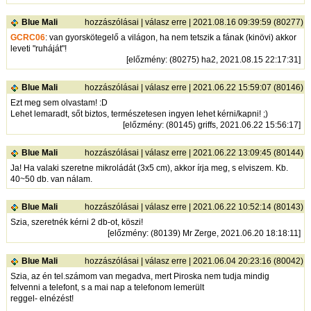
Blue Mali
hozzászólásai
|
válasz erre
| 2021.08.16 09:39:59 (80277)
GCRC06
: van gyorskötegelő a világon, ha nem tetszik a fának (kinövi) akkor
leveti "ruháját"!
[
előzmény
: (80275) ha2, 2021.08.15 22:17:31]
Blue Mali
hozzászólásai
|
válasz erre
| 2021.06.22 15:59:07 (80146)
Ezt meg sem olvastam! :D
Lehet lemaradt, sőt biztos, természetesen ingyen lehet kérni/kapni! ;)
[
előzmény
: (80145) griffs, 2021.06.22 15:56:17]
Blue Mali
hozzászólásai
|
válasz erre
| 2021.06.22 13:09:45 (80144)
Ja! Ha valaki szeretne mikroládát (3x5 cm), akkor írja meg, s elviszem. Kb.
40~50 db. van nálam.
Blue Mali
hozzászólásai
|
válasz erre
| 2021.06.22 10:52:14 (80143)
Szia, szeretnék kérni 2 db-ot, köszi!
[
előzmény
: (80139) Mr Zerge, 2021.06.20 18:18:11]
Blue Mali
hozzászólásai
|
válasz erre
| 2021.06.04 20:23:16 (80042)
Szia, az én tel.számom van megadva, mert Piroska nem tudja mindig
felvenni a telefont, s a mai nap a telefonom lemerült
reggel- elnézést!