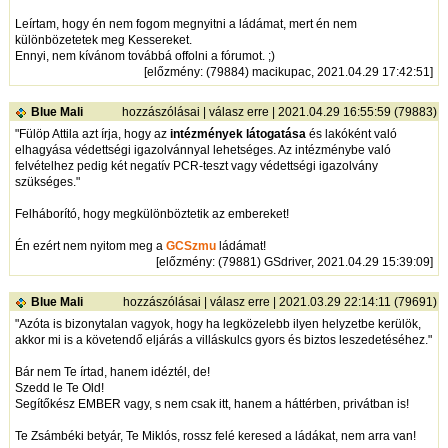
Leírtam, hogy én nem fogom megnyitni a ládámat, mert én nem
különbözetetek meg Kessereket.
Ennyi, nem kívánom továbbá offolni a fórumot. ;)
[
előzmény
: (79884) macikupac, 2021.04.29 17:42:51]
Blue Mali
hozzászólásai
|
válasz erre
| 2021.04.29 16:55:59 (79883)
"Fülöp Attila azt írja, hogy az
intézmények látogatása
és lakóként való
elhagyása védettségi igazolvánnyal lehetséges. Az intézménybe való
felvételhez pedig két negatív PCR-teszt vagy védettségi igazolvány
szükséges."
Felháborító, hogy megkülönböztetik az embereket!
Én ezért nem nyitom meg a
GCSzmu
ládámat!
[
előzmény
: (79881) GSdriver, 2021.04.29 15:39:09]
Blue Mali
hozzászólásai
|
válasz erre
| 2021.03.29 22:14:11 (79691)
"Azóta is bizonytalan vagyok, hogy ha legközelebb ilyen helyzetbe kerülök,
akkor mi is a követendő eljárás a villáskulcs gyors és biztos leszedetéséhez."
Bár nem Te írtad, hanem idéztél, de!
Szedd le Te Old!
Segítőkész EMBER vagy, s nem csak itt, hanem a háttérben, privátban is!
Te Zsámbéki betyár, Te Miklós, rossz felé keresed a ládákat, nem arra van!