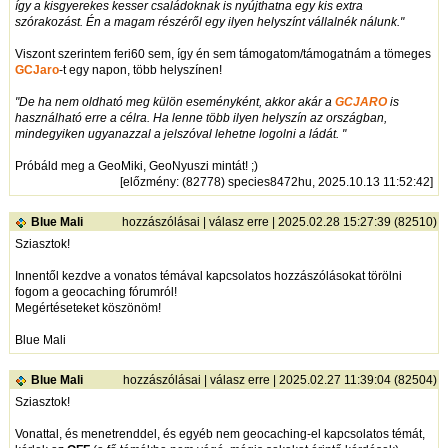
így a kisgyerekes kesser családoknak is nyújthatna egy kis extra
szórakozást. Én a magam részéről egy ilyen helyszínt vállalnék nálunk."
Viszont szerintem feri60 sem, így én sem támogatom/támogatnám a tömeges
GCJaro
-t egy napon, több helyszínen!
"De ha nem oldható meg külön eseményként, akkor akár a
GCJARO
is
használható erre a célra. Ha lenne több ilyen helyszín az országban,
mindegyiken ugyanazzal a jelszóval lehetne logolni a ládát. "
Próbáld meg a GeoMiki, GeoNyuszi mintát! ;)
[
előzmény
: (82778) species8472hu, 2025.10.13 11:52:42]
Blue Mali
hozzászólásai
|
válasz erre
| 2025.02.28 15:27:39 (82510)
Sziasztok!
Innentől kezdve a vonatos témával kapcsolatos hozzászólásokat törölni
fogom a geocaching fórumról!
Megértéseteket köszönöm!
Blue Mali
Blue Mali
hozzászólásai
|
válasz erre
| 2025.02.27 11:39:04 (82504)
Sziasztok!
Vonattal, és menetrenddel, és egyéb nem geocaching-el kapcsolatos témát,