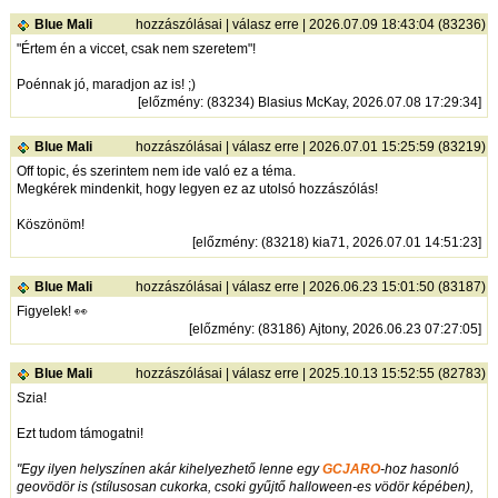
Blue Mali
hozzászólásai
|
válasz erre
| 2026.07.09 18:43:04 (83236)
"Értem én a viccet, csak nem szeretem"!
Poénnak jó, maradjon az is! ;)
[
előzmény
: (83234) Blasius McKay, 2026.07.08 17:29:34]
Blue Mali
hozzászólásai
|
válasz erre
| 2026.07.01 15:25:59 (83219)
Off topic, és szerintem nem ide való ez a téma.
Megkérek mindenkit, hogy legyen ez az utolsó hozzászólás!
Köszönöm!
[
előzmény
: (83218) kia71, 2026.07.01 14:51:23]
Blue Mali
hozzászólásai
|
válasz erre
| 2026.06.23 15:01:50 (83187)
Figyelek! 👀
[
előzmény
: (83186) Ajtony, 2026.06.23 07:27:05]
Blue Mali
hozzászólásai
|
válasz erre
| 2025.10.13 15:52:55 (82783)
Szia!
Ezt tudom támogatni!
"Egy ilyen helyszínen akár kihelyezhető lenne egy
GCJARO
-hoz hasonló
geovödör is (stílusosan cukorka, csoki gyűjtő halloween-es vödör képében),