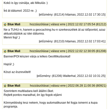
Kokó is így csinálja, aki Mikulás :)
Írd át dátumot: 2022-re. ;)
[
előzmény
: (81214) hitamas, 2022.12.02 17:30:15]
Blue Mali
hozzászólásai
|
válasz erre
| 2022.12.02 17:05:54 (81212)
Ne a TUHU-n, hanem a geocaching.hu-n szerkesszétek át az időpontot, azaz
aktualizáljátok az idei dátumra.
Menni fog! ;)
[
előzmény
: (81210) hitamas, 2022.12.02 17:03:41]
Blue Mali
hozzászólásai
|
válasz erre
| 2022.12.02 12:30:05 (81208)
Banner/POI készen várja a lelkes GeoMikulásokat!
Hajrá! ;)
Köszi az észrevételt!
[
előzmény
: (81206) Walterhal, 2022.12.02 10:31:25]
Blue Mali
hozzászólásai
|
válasz erre
| 2022.06.28 11:00:36 (80921)
Szerintem multiladara kell átállni őket.
Rejtett pontos maradhat, én így fogok eljárni
Könnyebbség lesz nekem, hogy automatikusan fel fogja ismerni a kupa
programja.