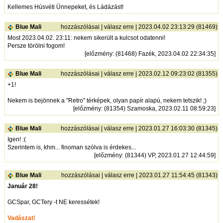
Kellemes Húsvéti Ünnepeket, és Ládázást!
Blue Mali
hozzászólásai
|
válasz erre
| 2023.04.02 23:13:29 (81469)
Most 2023.04.02. 23:11: nekem sikerült a kulcsot odatenni!
Persze törölni fogom!
[
előzmény
: (81468) Fazék, 2023.04.02 22:34:35]
Blue Mali
hozzászólásai
|
válasz erre
| 2023.02.12 09:23:02 (81355)
+1!
Nekem is bejönnek a "Retro" térképek, olyan papír alapú, nekem tetszik! ;)
[
előzmény
: (81354) Szamoska, 2023.02.11 08:59:23]
Blue Mali
hozzászólásai
|
válasz erre
| 2023.01.27 16:03:30 (81345)
Igen! :(
Szerintem is, khm... finoman szólva is érdekes...
[
előzmény
: (81344) VP, 2023.01.27 12:44:59]
Blue Mali
hozzászólásai
|
válasz erre
| 2023.01.27 11:54:45 (81343)
Január 28!
GCSpar, GCTery -t NE keressétek!
Vadászat!