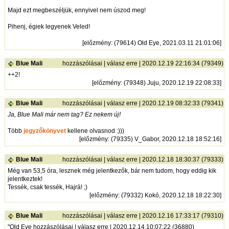
Majd ezt megbeszéljük, ennyivel nem úszod meg!
Pihenj, égiek legyenek Veled!
[
előzmény
: (79614) Old Eye, 2021.03.11 21:01:06]
Blue Mali
hozzászólásai
|
válasz erre
| 2020.12.19 22:16:34 (79349)
++2!
[
előzmény
: (79348) Juju, 2020.12.19 22:08:33]
Blue Mali
hozzászólásai
|
válasz erre
| 2020.12.19 08:32:33 (79341)
Ja, Blue Mali már nem tag? Ez nekem új!
Több
jegyzőkönyvet
kellene olvasnod :)))
[
előzmény
: (79335) V_Gabor, 2020.12.18 18:52:16]
Blue Mali
hozzászólásai
|
válasz erre
| 2020.12.18 18:30:37 (79333)
Még van 53,5 óra, lesznek még jelentkezők, bár nem tudom, hogy eddig kik
jelentkeztek!
Tessék, csak tessék, Hajrá! ;)
[
előzmény
: (79332) Kokó, 2020.12.18 18:22:30]
Blue Mali
hozzászólásai
|
válasz erre
| 2020.12.16 17:33:17 (79310)
"Old Eye hozzászólásai | válasz erre | 2020.12.14 10:07:22 (36880)