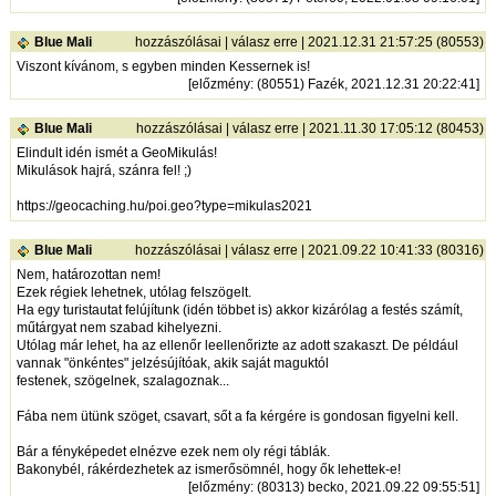
Blue Mali
hozzászólásai
|
válasz erre
| 2021.12.31 21:57:25 (80553)
Viszont kívánom, s egyben minden Kessernek is!
[
előzmény
: (80551) Fazék, 2021.12.31 20:22:41]
Blue Mali
hozzászólásai
|
válasz erre
| 2021.11.30 17:05:12 (80453)
Elindult idén ismét a GeoMikulás!
Mikulások hajrá, szánra fel! ;)
https://geocaching.hu/poi.geo?type=mikulas2021
Blue Mali
hozzászólásai
|
válasz erre
| 2021.09.22 10:41:33 (80316)
Nem, határozottan nem!
Ezek régiek lehetnek, utólag felszögelt.
Ha egy turistautat felújítunk (idén többet is) akkor kizárólag a festés számít,
műtárgyat nem szabad kihelyezni.
Utólag már lehet, ha az ellenőr leellenőrizte az adott szakaszt. De például
vannak "önkéntes" jelzésújítóak, akik saját maguktól
festenek, szögelnek, szalagoznak...
Fába nem ütünk szöget, csavart, sőt a fa kérgére is gondosan figyelni kell.
Bár a fényképedet elnézve ezek nem oly régi táblák.
Bakonybél, rákérdezhetek az ismerősömnél, hogy ők lehettek-e!
[
előzmény
: (80313) becko, 2021.09.22 09:55:51]