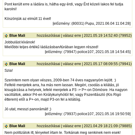
Pont került erre a ládára is, hátha egy érdi, vagy Érd közeli lakos fel tudja
karolni!
Köszönjük az elmúlt 11 évet!
[
előzmény
: (80031) Pupu, 2021.06.04 11:04:28]
Blue Mali
hozzászólásai
|
válasz erre
| 2021.05.19 14:52:40 (79952)
Jobbulást kívánok!
Mielőbbi teljes értékű ládázásban/túrában legyen részed!
[
előzmény
: (79947) police107, 2021.05.18 14:54:45]
Blue Mali
hozzászólásai
|
válasz erre
| 2021.05.17 08:09:55 (79941)
Szia!
Szerintem nem olyan vészes, 2009-ben 74 éves nagyanyóm lejött. :)
Felfelé menjetek arra, ha más nem lassan. Megéri, csodás a kilátás, jó
kisugárzása a helynek, lefelé menjetek a P3 -> P+-on Dömösre. Ha nagyon
vacilláltok, akkor P4-en Királykunyhótól fel, vagy P.szentlászló (Kis Rigó
étterem) elől a P+-on, majd P3-on fel a kilátóig.
Jó utat, messzi panorámát! ;)
[
előzmény
: (79937) police107, 2021.05.16 19:50:59]
Blue Mali
hozzászólásai
|
válasz erre
| 2021.04.29 18:21:09 (79885)
Nem politizálok itt, tényeket írtam le. Torkának meg senkinek nem esek!