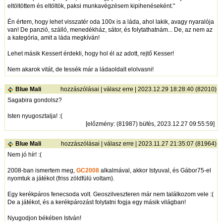
eltöltöttem és eltöltök, paksi munkavégzésem kipihenéseként."
Én értem, hogy lehet visszatér oda 100x is a láda, ahol lakik, avagy nyaralója
van! De panzió, szálló, menedékház, sátor, és folytathatnám... De, az nem az
a kategória, amit a láda megkíván!
Lehet másik Kessert érdekli, hogy hol él az adott, rejtő Kesser!
Nem akarok vitát, de tessék már a ládaoldalt elolvasni!
Blue Mali
hozzászólásai
|
válasz erre
| 2023.12.29 18:28:40 (82010)
Sagabira gondolsz?
Isten nyugosztalja! :(
[
előzmény
: (81987) büfés, 2023.12.27 09:55:59]
Blue Mali
hozzászólásai
|
válasz erre
| 2023.11.27 21:35:07 (81964)
Nem jó hír! :(
2008-ban ismertem meg,
GC2008
alkalmával, akkor Istyuval, és Gábor75-el
nyomtuk a játékot (friss zöldfülü voltam).
Egy kerékpáros fenecsoda volt. Geoszilveszteren már nem találkozom vele :(
De a játékot, és a kerékpározást folytatni fogja egy másik világban!
Nyugodjon békében István!