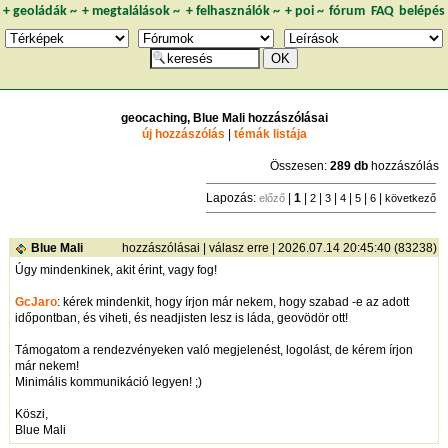
+
geoládák
~
+
megtalálások
~
+
felhasználók
~
+
poi
~
fórum
FAQ
belépés
geocaching, Blue Mali hozzászólásai
új hozzászólás
|
témák listája
Összesen:
289 db
hozzászólás
Lapozás:
|
1
|
|
|
|
|
|
előző
2
3
4
5
6
következő
Blue Mali
hozzászólásai
|
válasz erre
| 2026.07.14 20:45:40 (83238)
Úgy mindenkinek, akit érint, vagy fog!
GcJaro
: kérek mindenkit, hogy írjon már nekem, hogy szabad -e az adott
időpontban, és viheti, és neadjisten lesz is láda, geovödör ott!
Támogatom a rendezvényeken való megjelenést, logolást, de kérem írjon
már nekem!
Minimális kommunikáció legyen! ;)
Köszi,
Blue Mali