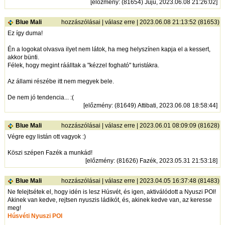
[
előzmény
: (81654) Juju, 2023.06.08 21:26:02]
Blue Mali
hozzászólásai
|
válasz erre
| 2023.06.08 21:13:52 (81653)
Ez így duma!
Én a logokat olvasva ilyet nem látok, ha meg helyszínen kapja el a kessert,
akkor bünti.
Félek, hogy megint ráálltak a "kézzel fogható" turistákra.
Az állami részébe itt nem megyek bele.
De nem jó tendencia... :(
[
előzmény
: (81649) Attibati, 2023.06.08 18:58:44]
Blue Mali
hozzászólásai
|
válasz erre
| 2023.06.01 08:09:09 (81628)
Végre egy listán ott vagyok :)
Köszi szépen Fazék a munkád!
[
előzmény
: (81626) Fazék, 2023.05.31 21:53:18]
Blue Mali
hozzászólásai
|
válasz erre
| 2023.04.05 16:37:48 (81483)
Ne felejtsétek el, hogy idén is lesz Húsvét, és igen, aktiválódott a Nyuszi POI!
Akinek van kedve, rejtsen nyuszis ládikót, és, akinek kedve van, az keresse
meg!
Húsvéti Nyuszi POI