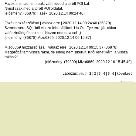
Fazék, mint admin, reaktiválni tudod a törölt POI-kat.
Nyisd csak meg a törölt POI oldalát.
[előzmény: (36879) Fazék, 2020.12.14 09:24:40]
Fazék hozzászólásai | válasz erre | 2020.12.14 09:24:40 (36879)
Szerencsére SQL-ből vissza lehet állítani. Ha Old Eye erre jár, akkor
valószínűleg életre kelti, hiszen nemes a cél. ;)
[előzmény: (36878) Mizo6869, 2020.12.14 09:15:37]
Mizo6869 hozzászólásai | válasz erre | 2020.12.14 09:15:37 (36878)
Megpróbáltam vissza rakni, de eddig nem sikerült. Kitől lehet kérni a vissza
rakást?"
[
előzmény
: (79309) Mizo6869, 2020.12.16 15:45:49]
Lapozás:
|
1
|
|
|
|
|
|
előző
2
3
4
5
6
következő
Egy lapon megjelenő sorok száma:
új hozzászólás
|
témák listája
Bejelentkezés
név:
jelszó:
tárolás
[
regisztráció
]
[
turistautak.hu
] [
hasznos apróságok
] [
jogi tudnivalók
]