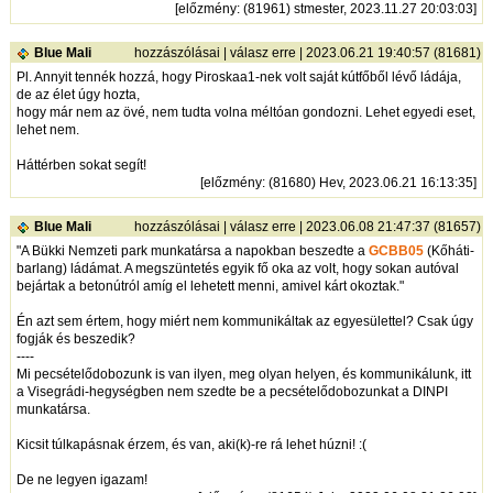
[
előzmény
: (81961) stmester, 2023.11.27 20:03:03]
Blue Mali
hozzászólásai
|
válasz erre
| 2023.06.21 19:40:57 (81681)
Pl. Annyit tennék hozzá, hogy Piroskaa1-nek volt saját kútfőből lévő ládája,
de az élet úgy hozta,
hogy már nem az övé, nem tudta volna méltóan gondozni. Lehet egyedi eset,
lehet nem.
Háttérben sokat segít!
[
előzmény
: (81680) Hev, 2023.06.21 16:13:35]
Blue Mali
hozzászólásai
|
válasz erre
| 2023.06.08 21:47:37 (81657)
"A Bükki Nemzeti park munkatársa a napokban beszedte a
GCBB05
(Kőháti-
barlang) ládámat. A megszüntetés egyik fő oka az volt, hogy sokan autóval
bejártak a betonútról amíg el lehetett menni, amivel kárt okoztak."
Én azt sem értem, hogy miért nem kommunikáltak az egyesülettel? Csak úgy
fogják és beszedik?
----
Mi pecsételődobozunk is van ilyen, meg olyan helyen, és kommunikálunk, itt
a Visegrádi-hegységben nem szedte be a pecsételődobozunkat a DINPI
munkatársa.
Kicsit túlkapásnak érzem, és van, aki(k)-re rá lehet húzni! :(
De ne legyen igazam!