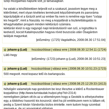
szép mozgalmas napunk volt, jó társaságban.
ha valaki a későbbiekben teljesíti ezt a szakaszt, javaslom tegye meg a
kitérőinket, mert olyan kivételes természeti képződmények és panoráma
kápráztatják el a túrázót amit az ember fia nem is remélne egy ilyen "csöpp
kis hegyről", mint a Naszály. no meg a kopjafánál a tiszteletlátogatás is
kihagyhatatlan progam minden kéktúrázó számára.
kéktúrán kívül is egy ragyogó napi kirándulásról van szó, a logisztika is
kedvező, kocsit Katalinpusztán hagyva rövid buszozás után Ősagárdon
találjuk magunkat.
[
előzmény
: (1725) Vagdalthús, 2008.08.30 17:51:04]
johann g (Lud)
hozzászólásai
|
válasz erre
| 2008.08.30 12:54:11 (1724)
Látó-hegy
[
előzmény
: (1723) johann g (Lud), 2008.08.30 10:51:23]
johann g (Lud)
hozzászólásai
|
válasz erre
| 2008.08.30 10:51:23 (1723)
500 megvolt. most kopasz tető és barlangozás.
johann g (Lud)
hozzászólásai
|
válasz erre
| 2008.08.25 12:29:33 (1613)
hétvégén valamelyik nap gondolom be lesz illesztve a kitérő a Rockenbauer
kopjafához (
http://www.turistautak.hu/poi.php?id=2314
)
nemrégiben jártam ott és az a véleményem hogy a Geokék is elhelyezhetne
egy, a többihez hasonló kis koszorút. ideit ha jól emlékszem nem is láttam ott,
pedig a Szent István Vándorlás biztos érintette. nem tudom hogy szombat
megyek-e, de az anyagiakat vállalom.