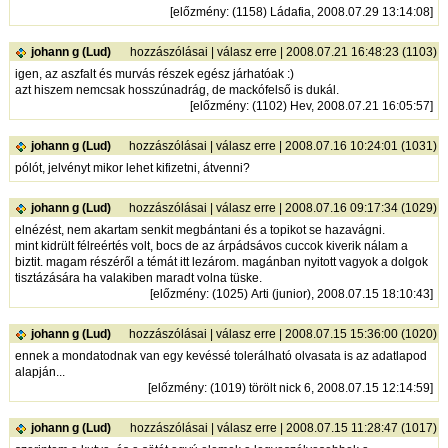
[
előzmény
: (1158) Ládafia, 2008.07.29 13:14:08]
johann g (Lud)
hozzászólásai
|
válasz erre
| 2008.07.21 16:48:23 (1103)
igen, az aszfalt és murvás részek egész járhatóak :)
azt hiszem nemcsak hosszúnadrág, de mackófelső is dukál.
[
előzmény
: (1102) Hev, 2008.07.21 16:05:57]
johann g (Lud)
hozzászólásai
|
válasz erre
| 2008.07.16 10:24:01 (1031)
pólót, jelvényt mikor lehet kifizetni, átvenni?
johann g (Lud)
hozzászólásai
|
válasz erre
| 2008.07.16 09:17:34 (1029)
elnézést, nem akartam senkit megbántani és a topikot se hazavágni.
mint kidrült félreértés volt, bocs de az árpádsávos cuccok kiverik nálam a
biztit. magam részéről a témát itt lezárom. magánban nyitott vagyok a dolgok
tisztázására ha valakiben maradt volna tüske.
[
előzmény
: (1025) Arti (junior), 2008.07.15 18:10:43]
johann g (Lud)
hozzászólásai
|
válasz erre
| 2008.07.15 15:36:00 (1020)
ennek a mondatodnak van egy kevéssé tolerálható olvasata is az adatlapod
alapján...
[
előzmény
: (1019) törölt nick 6, 2008.07.15 12:14:59]
johann g (Lud)
hozzászólásai
|
válasz erre
| 2008.07.15 11:28:47 (1017)