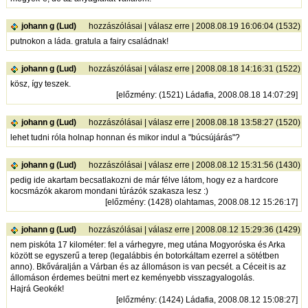
johann g (Lud)
hozzászólásai
|
válasz erre
| 2008.08.19 16:06:04 (1532)
putnokon a láda. gratula a fairy családnak!
johann g (Lud)
hozzászólásai
|
válasz erre
| 2008.08.18 14:16:31 (1522)
kösz, így teszek.
[
előzmény
: (1521) Ládafia, 2008.08.18 14:07:29]
johann g (Lud)
hozzászólásai
|
válasz erre
| 2008.08.18 13:58:27 (1520)
lehet tudni róla holnap honnan és mikor indul a "búcsújárás"?
johann g (Lud)
hozzászólásai
|
válasz erre
| 2008.08.12 15:31:56 (1430)
pedig ide akartam becsatlakozni de már félve látom, hogy ez a hardcore
kocsmázók akarom mondani túrázók szakasza lesz :)
[
előzmény
: (1428) olahtamas, 2008.08.12 15:26:17]
johann g (Lud)
hozzászólásai
|
válasz erre
| 2008.08.12 15:29:36 (1429)
nem piskóta 17 kilométer: fel a várhegyre, meg utána Mogyoróska és Arka
között se egyszerű a terep (legalábbis én botorkáltam ezerrel a sötétben
anno). Bkőváralján a Várban és az állomáson is van pecsét. a Céceit is az
állomáson érdemes beütni mert ez keményebb visszagyalogolás.
Hajrá Geokék!
[
előzmény
: (1424) Ládafia, 2008.08.12 15:08:27]