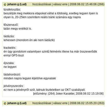
johann g (Lud)
hozzászólásai
|
válasz erre
| 2008.06.02 15:46:06 (266)
túrafelosztás:
beszéljük meg mekkora etapokat vállal a többség, esetleg legyen ilyen is
olyan is, 20-25km szerintem reális bárki számára egy napra
főszervező:
talán megy enélkül is.
ládázás:
lehessen (mondom én aki nem ládázik)
trackelés:
én úgy gondolom valamilyen szintű felmérés illene ha már összeverődik
ennyi GPS-buzi
éjszaka:
ne legyen
ládahordozó:
minden napra legyen kijelölve egyvalaki
jelvényszerzés:
ez nem a jelvényről szól, tatrsuk tiszteletben az OKT szabályait.
[
előzmény
: (264) Joker Karakter, 2008.06.02 15:19:06]
johann g (Lud)
hozzászólásai
|
válasz erre
| 2008.06.02 15:05:20 (263)