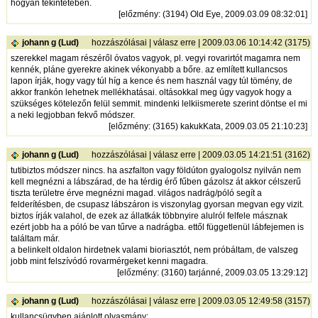
hogyan tekintetében.
[
előzmény
: (3194) Old Eye, 2009.03.09 08:32:01]
johann g (Lud)
hozzászólásai
|
válasz erre
| 2009.03.06 10:14:42 (3175)
szerekkel magam részéről óvatos vagyok, pl. vegyi rovarirtót magamra nem
kennék, pláne gyerekre akinek vékonyabb a bőre. az említett kullancsos
lapon írják, hogy vagy túl híg a kence és nem használ vagy túl tömény, de
akkor frankón lehetnek mellékhatásai. oltásokkal meg úgy vagyok hogy a
szükséges kötelezőn felül semmit. mindenki lelkiismerete szerint döntse el mi
a neki legjobban fekvő módszer.
[
előzmény
: (3165) kakukKata, 2009.03.05 21:10:23]
johann g (Lud)
hozzászólásai
|
válasz erre
| 2009.03.05 14:21:51 (3162)
tutibiztos módszer nincs. ha aszfalton vagy földúton gyalogolsz nyilván nem
kell megnézni a lábszárad, de ha térdig érő fűben gázolsz át akkor célszerű
tiszta területre érve megnézni magad. világos nadrág/póló segít a
felderítésben, de csupasz lábszáron is viszonylag gyorsan megvan egy vizit.
biztos írják valahol, de ezek az állatkák többnyire alulról felfele másznak
ezért jobb ha a póló be van tűrve a nadrágba. ettől függetlenül lábfejemen is
találtam már.
a belinkelt oldalon hirdetnek valami bioriasztót, nem próbáltam, de valszeg
jobb mint felszívódó rovarmérgeket kenni magadra.
[
előzmény
: (3160) tarjánné, 2009.03.05 13:29:12]
johann g (Lud)
hozzászólásai
|
válasz erre
| 2009.03.05 12:49:58 (3157)
kullancsügyben ajánlott olvasmány: