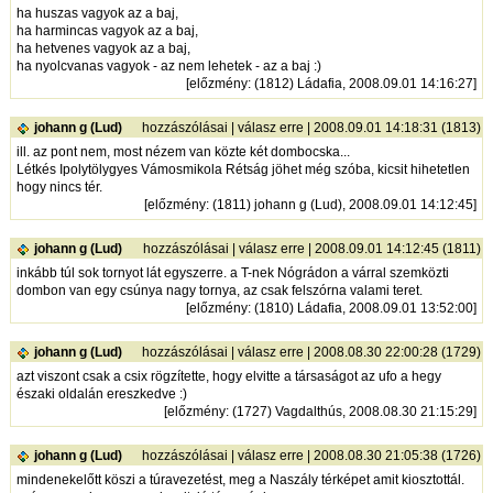
ha huszas vagyok az a baj,
ha harmincas vagyok az a baj,
ha hetvenes vagyok az a baj,
ha nyolcvanas vagyok - az nem lehetek - az a baj :)
[
előzmény
: (1812) Ládafia, 2008.09.01 14:16:27]
johann g (Lud)
hozzászólásai
|
válasz erre
| 2008.09.01 14:18:31 (1813)
ill. az pont nem, most nézem van közte két dombocska...
Létkés Ipolytölygyes Vámosmikola Rétság jöhet még szóba, kicsit hihetetlen
hogy nincs tér.
[
előzmény
: (1811) johann g (Lud), 2008.09.01 14:12:45]
johann g (Lud)
hozzászólásai
|
válasz erre
| 2008.09.01 14:12:45 (1811)
inkább túl sok tornyot lát egyszerre. a T-nek Nógrádon a várral szemközti
dombon van egy csúnya nagy tornya, az csak felszórna valami teret.
[
előzmény
: (1810) Ládafia, 2008.09.01 13:52:00]
johann g (Lud)
hozzászólásai
|
válasz erre
| 2008.08.30 22:00:28 (1729)
azt viszont csak a csix rögzítette, hogy elvitte a társaságot az ufo a hegy
északi oldalán ereszkedve :)
[
előzmény
: (1727) Vagdalthús, 2008.08.30 21:15:29]
johann g (Lud)
hozzászólásai
|
válasz erre
| 2008.08.30 21:05:38 (1726)
mindenekelőtt köszi a túravezetést, meg a Naszály térképet amit kiosztottál.