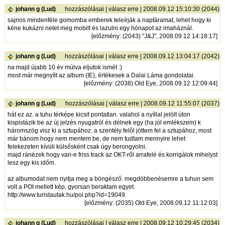
johann g (Lud)
hozzászólásai
|
válasz erre
| 2008.09.12 15:10:30 (2044)
sajnos mindenféle gomomba emberek teleírják a naptáramat, lehet hogy ki
kéne kukázni netet meg mobilt és lazulni egy hónapot az imaháznál.
[
előzmény
: (2043) "J&J", 2008.09.12 14:18:17]
johann g (Lud)
hozzászólásai
|
válasz erre
| 2008.09.12 13:04:17 (2042)
na majd újabb 10 év múlva eljutok ismét :)
most már megnyílt az album (IE), értékesek a Dalai Láma gondolatai.
[
előzmény
: (2038) Old Eye, 2008.09.12 12:09:44]
johann g (Lud)
hozzászólásai
|
válasz erre
| 2008.09.12 11:55:07 (2037)
hát ez az. a tuhu térképe kicsit pontatlan. valahol a nyíllal jelölt úton
kispistázik be az új jelzés nyugatról és délnek egy (ha jól emlékszem) k
háromszög visz ki a sztupához. a szentély felől jöttem fel a sztupához, most
már bánom hogy nem mentem be, de nem tudtam mennyire lehet
felekezeten kívüli külsősként csak úgy berongyolni.
majd ránézek hogy van-e friss track az OKT-ről arrafelé és korrigálok mihelyst
lesz egy kis időm.
az albumodat nem nyitja meg a böngésző. megdöbbenésemre a tuhun sem
volt a POI mellett kép, gyorsan beraktam egyet.
http://www.turistautak.hu/poi.php?id=19049
[
előzmény
: (2035) Old Eye, 2008.09.12 11:12:03]
johann g (Lud)
hozzászólásai
|
válasz erre
| 2008.09.12 10:29:45 (2034)