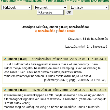
+
geoládák
~
+
megtalálások
~
+
felhasználók
~
+
poi
~
fórum
FAQ
belépés
Országos Kéktúra, johann g (Lud) hozzászólásai
új hozzászólás
|
témák listája
Összesen:
54 db
hozzászólás
Lapozás:
|
1
|
|
előző
2
következő
johann g (Lud)
hozzászólásai
|
válasz erre
| 2009.05.04 11:15:49 (3337)
EFOTT tudtommal a hetijegyesek számára már a -4. mapon kinyit. nem
tudom melyik szigetről beszéltek, de amin a kemping is van az valszeg le
lesz zárva 11-én. ezek nem hivatalos infók, nézzetek utána.
remélem valamelyik napon én is tudok csatlakozni. hajrá Geokék!
[
előzmény
: (3322) yoggi, 2009.05.03 12:09:48]
johann g (Lud)
hozzászólásai
|
válasz erre
| 2009.03.09 10:51:01 (3197)
szerintem meg mindenképpen az OKT folytatásáról van szó, és ugyanabból
a társaságból fognak kikerülni a résztvevők is zömében. (remélem 1-2 nap itt
is részt tudok venni).
máshoz meg ne kötődjünk, elég ha házon belül dűlőre jutunk a mikor és