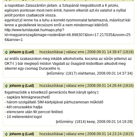
a napokban Zalaszántón jártam. a Sztupánál megváltozott a K jelzés,
egészen pontosan most nem érinti, hanem elkerüli azt és valahol a nyíllal
jelölt ponton csatlakozik vissza.
egyrészt jó lenne ha a tuhu a korrekt nyomvonalat tartalmazná, másrészt kár
lenne a geokéknek lecsúszni erről a nem mindennapi kitérőről.
http://www.turistautak.hu/maps.php?
id=magyarorszag&image=raster&lat=46.898307&lon=17.217035&zoom=25
6&arrow=1
johann g (Lud)
hozzászólásai
|
válasz erre
| 2008.09.01 14:39:47 (1818)
az erdős szakaszokon meg inkább alkoholcella. kocsma az sűrűn jellemzi az
OKT-t :) bár meglepő módon Vagdalt az ősagárdi kisboltban alkudott meg
sikerrel egy csomag Duracellre is.
[
előzmény
: (1817) olahtamas, 2008.09.01 14:37:34]
johann g (Lud)
hozzászólásai
|
válasz erre
| 2008.09.01 14:26:44 (1816)
fogalmazódik a következő generációs fleet irányti igény:)
- sapkára felmágnesezhető
- három szolgáltató SIM-kártyájával párhuzamosan működő
- két ceruzaakksi hajtja
- elemcsere után fél perccel feléled.
- 10 méterenként logol
[
előzmény
: (1814) keep, 2008.09.01 14:19:28]
johann g (Lud)
hozzászólásai
|
válasz erre
| 2008.09.01 14:23:24 (1815)