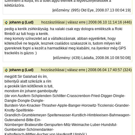
szerintem a kutya, és a sötét agyú elemek a legveszélyesebbek a
kéktúrázóra.
[
előzmény
: (995) Old Eye, 2008.07.13 00:04:19]
johann g (Lud)
hozzászólásai
|
válasz erre
| 2008.06.10 11:14:16 (446)
pedig a kerék zsírkirályság. ha valaki csak egy dologra emlékszik a Roki
filmből az tuti hogy a kerék.
meg komoly színezetet ad a vállalkozásnak. abban egyetértek, hogy
kötelezővé ne tegyük, lesznek családos szakaszok is, tudom milyen két
gyereknek fogni a kezét a harmadikkal meg kiabálni, na ilyenkor még GPS
trackelés is gázos :)
[
előzmény
: (439) Ládafia, 2008.06.10 08:50:08]
johann g (Lud)
hozzászólásai
|
válasz erre
| 2008.06.04 17:40:57 (324)
megjött Sir Galahad és ím,
billentyűi alatt szikrázik a rím
a geokék lám költőknek is tuti,
mondom én johann gambolputty
(de von Ausfern-Schplenden-Schlitter-Crasscrenbon-Fried-Digger-Dingle-
Dangle-Dongle-Dungle-
Burstein-Von-Knacker-Thrasher-Apple-Banger-Horowitz-Ticolensic-Grander-
Knotty-Spelltinkle-
Grandlich-Grumblemeyer-Spelterwasser-Kurstlich-Himbleeisen-Bahnwagen-
Gutenabend-Bitte-Ein-
Nürnberger-Bratwurstle-Gerspurten-Mitz-Weimache-Luber-Hundsfut-
Gumberaber-Schönendanker-
Kalbsfleisch-Mittler-Aucher von Hautkopft Ulmból.)