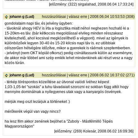
[
előzmény
: (322) sirgalahad, 2008.06.04 17:33:24]
johann g (Lud)
hozzászólásai
|
válasz erre
| 2008.06.04 10:53:53 (308)
gondolataim napi táv, és jelvény ügyben:
- távoknál ahogy HEV is írta a logisztika miatt néhol neghezen hozható ki a
15-20km-es táv. (bár kétkocsis megoldással elvileg minden résszakasz
kivitelezhető, ahol kocsival megközelíthető a végpont). mivel az igények is
különbözőek legyen 30-40 és 15-20 kilcsis napi táv is. ez utóbbiak
célszerűen hétvégére időzítve, mikor a gyerekek is ráérnek szeptemberben.
- jelvényt (nem OKT kópiát ofkorsz) pedig csináltassunk külön az eseményre,
de akkor már többet ami szép emlék lehet mindenkinek aki részt vesz a nagy
közös túrán.
johann g (Lud)
hozzászólásai
|
válasz erre
| 2008.06.02 16:37:02 (271)
- térkép töréspontos közelítése az útvonal valódi ívéhez képest
1,03-1,05-tel "szokás" a tuhu távadaiait szorozni ez sokban függ attól hogy
mennyire dominálnak a nyílegyenes utak vagy a kanyargós ösvények.
mérjük meg oszt lezárjuk a történeket :)
mérőkerék végül van vagy nincs?
ha lesz film akkor zenének bejöhet a "Zuboly - Másfélmilló Tépés
Magyarországon"
[
előzmény
: (269) Kolesár, 2008.06.02 16:09:36]