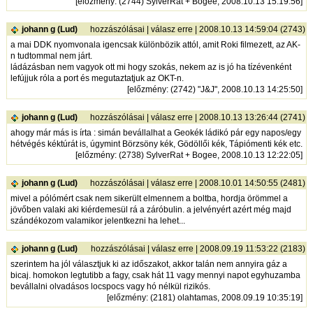
[
előzmény
: (2744) SylverRat + Bogee, 2008.10.13 15:19:56]
johann g (Lud)
hozzászólásai
|
válasz erre
| 2008.10.13 14:59:04 (2743)
a mai DDK nyomvonala igencsak különbözik attól, amit Roki filmezett, az AK-
n tudtommal nem járt.
ládázásban nem vagyok ott mi hogy szokás, nekem az is jó ha tízévenként
lefújjuk róla a port és megutaztatjuk az OKT-n.
[
előzmény
: (2742) "J&J", 2008.10.13 14:25:50]
johann g (Lud)
hozzászólásai
|
válasz erre
| 2008.10.13 13:26:44 (2741)
ahogy már más is írta : simán bevállalhat a Geokék ládikó pár egy napos/egy
hétvégés kéktúrát is, úgymint Börzsöny kék, Gödöllői kék, Tápiómenti kék etc.
[
előzmény
: (2738) SylverRat + Bogee, 2008.10.13 12:22:05]
johann g (Lud)
hozzászólásai
|
válasz erre
| 2008.10.01 14:50:55 (2481)
mivel a pólómért csak nem sikerült elmennem a boltba, hordja örömmel a
jövőben valaki aki kiérdemesül rá a záróbulin. a jelvényért azért még majd
szándékozom valamikor jelentkezni ha lehet...
johann g (Lud)
hozzászólásai
|
válasz erre
| 2008.09.19 11:53:22 (2183)
szerintem ha jól választjuk ki az időszakot, akkor talán nem annyira gáz a
bicaj. homokon legtutibb a fagy, csak hát 11 vagy mennyi napot egyhuzamba
bevállalni olvadásos locspocs vagy hó nélkül rizikós.
[
előzmény
: (2181) olahtamas, 2008.09.19 10:35:19]