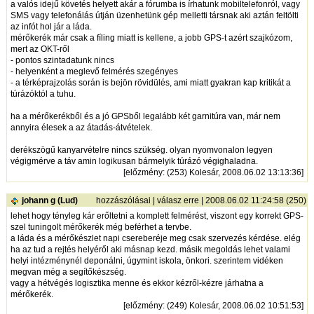
a valós idejű követés helyett akár a fórumba is írhatunk mobiltelefonról, vagy
SMS vagy telefonálás útján üzenhetünk gép melletti társnak aki aztán feltölti
az infót hol jár a láda.
mérőkerék már csak a fíling miatt is kellene, a jobb GPS-t azért szajkózom,
mert az OKT-ről
- pontos szintadatunk nincs
- helyenként a meglevő felmérés szegényes
- a térképrajzolás során is bejön rövidülés, ami miatt gyakran kap kritikát a
túrázóktól a tuhu.
ha a mérőkerékből és a jó GPSből legalább két garnitúra van, már nem
annyira élesek a az átadás-átvételek.
derékszögű kanyarvételre nincs szükség. olyan nyomvonalon legyen
végigmérve a táv amin logikusan bármelyik túrázó végighaladna.
[
előzmény
: (253) Kolesár, 2008.06.02 13:13:36]
johann g (Lud)
hozzászólásai
|
válasz erre
| 2008.06.02 11:24:58 (250)
lehet hogy tényleg kár erőltetni a komplett felmérést, viszont egy korrekt GPS-
szel tuningolt mérőkerék még beférhet a tervbe.
a láda és a mérőkészlet napi csereberéje meg csak szervezés kérdése. elég
ha az tud a rejtés helyéről aki másnap kezd. másik megoldás lehet valami
helyi intézménynél deponálni, úgymint iskola, önkori. szerintem vidéken
megvan még a segítőkészség.
vagy a hétvégés logisztika menne és ekkor kézről-kézre járhatna a
mérőkerék.
[
előzmény
: (249) Kolesár, 2008.06.02 10:51:53]