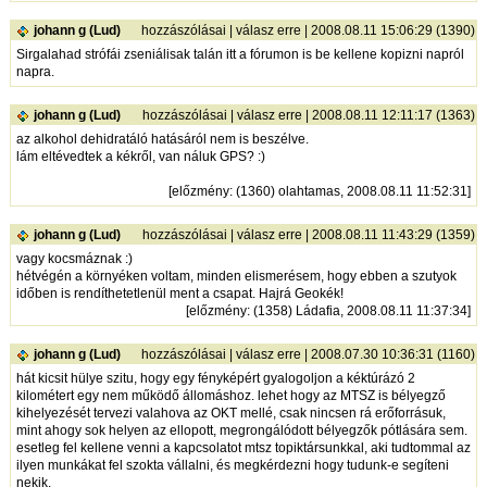
johann g (Lud)
hozzászólásai
|
válasz erre
| 2008.08.11 15:06:29 (1390)
Sirgalahad strófái zseniálisak talán itt a fórumon is be kellene kopizni napról
napra.
johann g (Lud)
hozzászólásai
|
válasz erre
| 2008.08.11 12:11:17 (1363)
az alkohol dehidratáló hatásáról nem is beszélve.
lám eltévedtek a kékről, van náluk GPS? :)
[
előzmény
: (1360) olahtamas, 2008.08.11 11:52:31]
johann g (Lud)
hozzászólásai
|
válasz erre
| 2008.08.11 11:43:29 (1359)
vagy kocsmáznak :)
hétvégén a környéken voltam, minden elismerésem, hogy ebben a szutyok
időben is rendíthetetlenül ment a csapat. Hajrá Geokék!
[
előzmény
: (1358) Ládafia, 2008.08.11 11:37:34]
johann g (Lud)
hozzászólásai
|
válasz erre
| 2008.07.30 10:36:31 (1160)
hát kicsit hülye szitu, hogy egy fényképért gyalogoljon a kéktúrázó 2
kilométert egy nem működő állomáshoz. lehet hogy az MTSZ is bélyegző
kihelyezését tervezi valahova az OKT mellé, csak nincsen rá erőforrásuk,
mint ahogy sok helyen az ellopott, megrongálódott bélyegzők pótlására sem.
esetleg fel kellene venni a kapcsolatot mtsz topiktársunkkal, aki tudtommal az
ilyen munkákat fel szokta vállalni, és megkérdezni hogy tudunk-e segíteni
nekik.