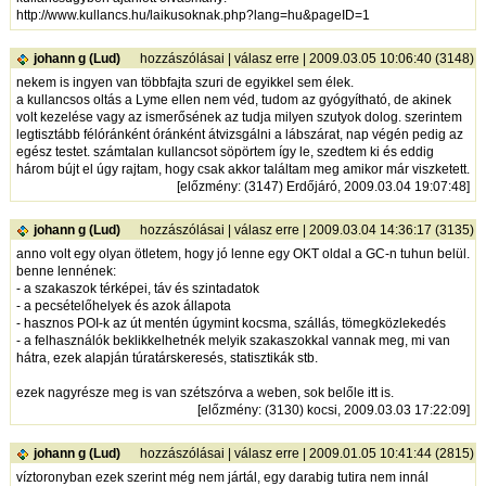
http://www.kullancs.hu/laikusoknak.php?lang=hu&pageID=1
johann g (Lud)
hozzászólásai
|
válasz erre
| 2009.03.05 10:06:40 (3148)
nekem is ingyen van többfajta szuri de egyikkel sem élek.
a kullancsos oltás a Lyme ellen nem véd, tudom az gyógyítható, de akinek
volt kezelése vagy az ismerősének az tudja milyen szutyok dolog. szerintem
legtisztább félóránként óránként átvizsgálni a lábszárat, nap végén pedig az
egész testet. számtalan kullancsot söpörtem így le, szedtem ki és eddig
három bújt el úgy rajtam, hogy csak akkor találtam meg amikor már viszketett.
[
előzmény
: (3147) Erdőjáró, 2009.03.04 19:07:48]
johann g (Lud)
hozzászólásai
|
válasz erre
| 2009.03.04 14:36:17 (3135)
anno volt egy olyan ötletem, hogy jó lenne egy OKT oldal a GC-n tuhun belül.
benne lennének:
- a szakaszok térképei, táv és szintadatok
- a pecsételőhelyek és azok állapota
- hasznos POI-k az út mentén úgymint kocsma, szállás, tömegközlekedés
- a felhasználók beklikkelhetnék melyik szakaszokkal vannak meg, mi van
hátra, ezek alapján túratárskeresés, statisztikák stb.
ezek nagyrésze meg is van szétszórva a weben, sok belőle itt is.
[
előzmény
: (3130) kocsi, 2009.03.03 17:22:09]
johann g (Lud)
hozzászólásai
|
válasz erre
| 2009.01.05 10:41:44 (2815)
víztoronyban ezek szerint még nem jártál, egy darabig tutira nem innál