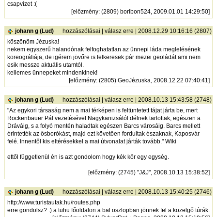
csapvizet :(
[
előzmény
: (2809) boribon524, 2009.01.01 14:29:50]
johann g (Lud)
hozzászólásai
|
válasz erre
| 2008.12.29 10:16:16 (2807)
köszönöm Jézuska!
nekem egyszerű halandónak felfoghatatlan az ünnepi láda meglelésének
koreográfiája, de igérem jövőre is felkeresek pár mezei geoládát ami nem
esik messze aktuális utamtól.
kellemes ünnepeket mindenkinek!
[
előzmény
: (2805) GeoJézuska, 2008.12.22 07:40:41]
johann g (Lud)
hozzászólásai
|
válasz erre
| 2008.10.13 15:43:58 (2748)
"Az egykori társaság nem a mai térképen is feltüntetett tájat járta be, mert
Rockenbauer Pál vezetésével Nagykanizsától délnek tartottak, egészen a
Dráváig, s a folyó mentén haladtak egészen Barcs városáig. Barcs mellett
érintették az ősborókást, majd ezt követően fordultak északnak, Kaposvár
felé. Innentől kis eltérésekkel a mai útvonalat járták tovább." Wiki
ettől függetlenül én is azt gondolom hogy kék kör egy egység.
[
előzmény
: (2745) "J&J", 2008.10.13 15:38:52]
johann g (Lud)
hozzászólásai
|
válasz erre
| 2008.10.13 15:40:25 (2746)
http://www.turistautak.hu/routes.php
erre gondolsz? :) a tuhu főoldalon a bal oszlopban jönnek fel a közelgő túrák.