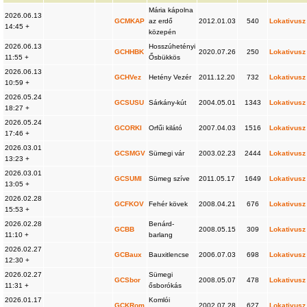
Mária kápolna
2026.06.13
GCMKAP
az erdő
2012.01.03
540
Lokativusz
14:45 +
közepén
2026.06.13
Hosszúhetényi
GCHHBK
2020.07.26
250
Lokativusz
11:55 +
Ősbükkös
2026.06.13
GCHVez
Hetény Vezér
2011.12.20
732
Lokativusz
10:59 +
2026.05.24
GCSUSU
Sárkány-kút
2004.05.01
1343
Lokativusz
18:27 +
2026.05.24
GCORKI
Orfűi kilátó
2007.04.03
1516
Lokativusz
17:46 +
2026.03.01
GCSMGV
Sümegi vár
2003.02.23
2444
Lokativusz
13:23 +
2026.03.01
GCSUMI
Sümeg szíve
2011.05.17
1649
Lokativusz
13:05 +
2026.02.28
GCFKOV
Fehér kövek
2008.04.21
676
Lokativusz
15:53 +
2026.02.28
Benárd-
GCBB
2008.05.15
309
Lokativusz
11:10 +
barlang
2026.02.27
GCBaux
Bauxitlencse
2006.07.03
698
Lokativusz
12:30 +
2026.02.27
Sümegi
GCSbor
2008.05.07
478
Lokativusz
11:31 +
ősborókás
2026.01.17
Komlói
GCKRom
2002.07.28
627
Lokativusz