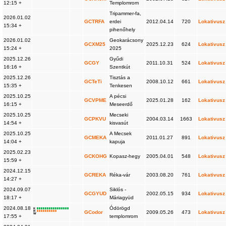
12:15 +
Templomrom
Tripammer-fa,
2026.01.02
GCTRFA
erdei
2012.04.14
720
Lokativusz
15:34 +
pihenőhely
2026.01.02
Geokarácsony
GCXM25
2025.12.23
624
Lokativusz
15:24 +
2025
2025.12.26
Gyűdi
GCGY
2011.10.31
524
Lokativusz
16:16 +
Szentkút
2025.12.26
Tisztás a
GCTeTi
2008.10.12
661
Lokativusz
15:35 +
Tenkesen
2025.10.25
A pécsi
GCVPME
2025.01.28
162
Lokativusz
16:15 +
Meseerdő
2025.10.25
Mecseki
GCPKVU
2004.03.14
1663
Lokativusz
14:54 +
kisvasút
2025.10.25
A Mecsek
GCMEKA
2011.01.27
891
Lokativusz
14:04 +
kapuja
2025.02.23
GCKOHG
Kopasz-hegy
2005.04.01
548
Lokativusz
15:59 +
2024.12.15
GCREKA
Réka-vár
2003.08.20
761
Lokativusz
14:27 +
2024.09.07
Siklós -
GCGYUD
2002.05.15
934
Lokativusz
18:17 +
Máriagyüd
2024.08.18
Ódörögd
K
R
GCodor
2009.05.26
473
Lokativusz
W
17:55 +
templomrom