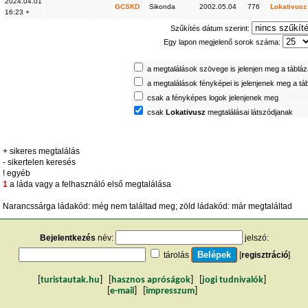
2024.04.01
GCSKD
Sikonda
2002.05.04
776
Lokativusz
16:23 +
Szűkítés dátum szerint:
Egy lapon megjelenő sorok száma:
a megtalálások szövege is jelenjen meg a táblá
a megtalálások fényképei is jelenjenek meg a tá
csak a fényképes logok jelenjenek meg
csak
Lokativusz
megtalálásai látszódjanak
+ sikeres megtalálás
- sikertelen keresés
! egyéb
1
a láda vagy a felhasználó első megtalálása
Narancssárga ládakód: még nem találtad meg; zöld ládakód: már megtaláltad
Bejelentkezés
név:
jelszó:
tárolás
[
regisztráció
]
[
turistautak.hu
] [
hasznos apróságok
] [
jogi tudnivalók
]
[
e-mail
] [
impresszum
]