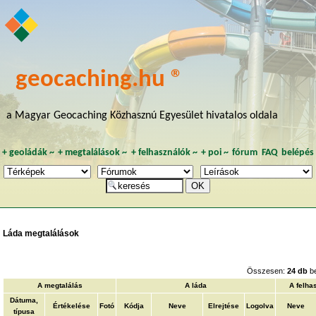
geocaching.hu ®
a Magyar Geocaching Közhasznú Egyesület hivatalos oldala
+
geoládák
~
+
megtalálások
~
+
felhasználók
~
+
poi
~
fórum
FAQ
belépés
Láda megtalálások
Összesen:
24 db
be
A megtalálás
A láda
A felha
Dátuma,
Értékelése
Fotó
Kódja
Neve
Elrejtése
Logolva
Neve
típusa