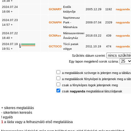
16:38 +
2024.07.24
Erdők
GCMARY
2005.12.29
1192
nagyanda
16:06 +
királynője
Naphimnusz
2024.07.23
GCNAPH
Park -
2009.07.04
2329
nagyanda
14:57 +
Mátraháza
2024.07.22
Mátraszentimrei
GCMAsv
2018.03.22
439
nagyanda
16:40 +
Ásványház
2024.07.19
Tócó patak
K
R
GCTOCO
2011.10.19
474
nagyanda
W
19:51 +
völgye
Szűkítés dátum szerint:
Egy lapon megjelenő sorok száma:
a megtalálások szövege is jelenjen meg a tábláz
a megtalálások fényképei is jelenjenek meg a tá
csak a fényképes logok jelenjenek meg
csak
nagyanda
megtalálásai látszódjanak
+ sikeres megtalálás
- sikertelen keresés
! egyéb
1
a láda vagy a felhasználó első megtalálása