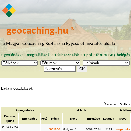
geocaching.hu ®
a Magyar Geocaching Közhasznú Egyesület hivatalos oldala
+
geoládák
~
+
megtalálások
~
+
felhasználók
~
+
poi
~
fórum
FAQ
belépés
Láda megtalálások
Összesen:
5 db
be
A megtalálás
A láda
A felha
Dátuma,
Értékelése
Fotó
Kódja
Neve
Elrejtése
Logolva
Neve
típusa
2024.07.24
GC2500
Galyatető
2009.07.04
2173
nagyanda