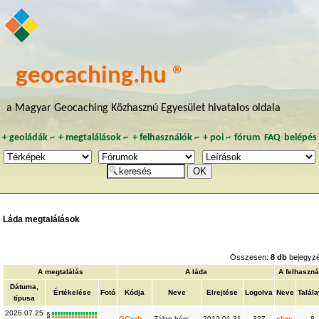
geocaching.hu ®
a Magyar Geocaching Közhasznú Egyesület hivatalos oldala
+
geoládák
~
+
megtalálások
~
+
felhasználók
~
+
poi
~
fórum
FAQ
belépés
Láda megtalálások
Összesen:
8 db
bejegyz
A megtalálás
A láda
A felhaszná
Dátuma,
Értékelése
Fotó
Kódja
Neve
Elrejtése
Logolva
Neve
Talála
típusa
2026.07.25
K
R
GCzab
Zálog-bérc
2012.01.31
327
sbzs
8