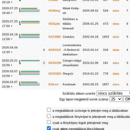
W
20:18 +
2026.07.25
Másik Király-
K
R
GCMaky
2005.09.02
529
sbzs
7
W
19:46 +
rét
Sötétben a
2026.07.25
K
R
GCSakk
kilátás
2006.01.25
473
sbzs
6
W
17:04 +
kimarad!
2026.04.18
K
R
GCCSBC
Csobánc
2002.04.18
1903
sbzs
5
W
12:06 +
Lendvadedes
2026.04.04
2
GCKVLD
- A Dedesi-tó
2010.04.14
318
sbzs
4
12:35 +
ölelésében
2026.03.21
Csinger-völgyi
K
R
2
GCSVOK
2024.01.06
181
sbzs
3
W
23:59 +
olvasókabin
2026.03.07
K
R
GCVODA
Öregvíz
2016.01.23
778
sbzs
2
W
23:59 +
2026.03.07
K
R
GCkort
Kortársak
2002.06.15
1857
sbzs
1
W
23:59 +
Szűkítés dátum szerint:
Egy lapon megjelenő sorok száma:
a megtalálások szövege is jelenjen meg a táblázatban
a megtalálások fényképei is jelenjenek meg a táblázat
csak a fényképes logok jelenjenek meg
csak
sbzs
megtalálásai látszódjanak