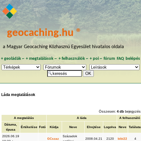
geocaching.hu ®
a Magyar Geocaching Közhasznú Egyesület hivatalos oldala
+
geoládák
~
+
megtalálások
~
+
felhasználók
~
+
poi
~
fórum
FAQ
belépés
Láda megtalálások
Összesen:
4 db
bejegyzés
A megtalálás
A láda
A felhasználó
Dátuma,
Értékelése
Fotó
Kódja
Neve
Elrejtése
Logolva
Neve
Találata
típusa
2026.06.19
Századok
GCszaz
2008.04.21
2120
bibi22
4