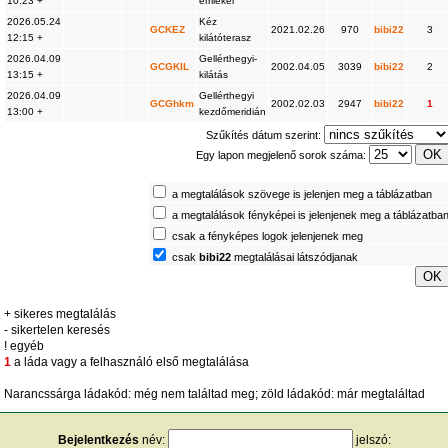
10:23 +
emlékei
2026.05.24
Kéz
GCKEZ
2021.02.26
970
bibi22
3
12:15 +
kilátóterasz
2026.04.09
Gellérthegyi-
GCGKIL
2002.04.05
3039
bibi22
2
13:15 +
kilátás
2026.04.09
Gellérthegyi
GCGhkm
2002.02.03
2947
bibi22
1
13:00 +
kezdőmeridián
Szűkítés dátum szerint:
Egy lapon megjelenő sorok száma:
a megtalálások szövege is jelenjen meg a táblázatban
a megtalálások fényképei is jelenjenek meg a táblázatba
csak a fényképes logok jelenjenek meg
csak
bibi22
megtalálásai látszódjanak
+ sikeres megtalálás
- sikertelen keresés
! egyéb
1
a láda vagy a felhasználó első megtalálása
Narancssárga ládakód: még nem találtad meg; zöld ládakód: már megtaláltad
Bejelentkezés
név:
jelszó: