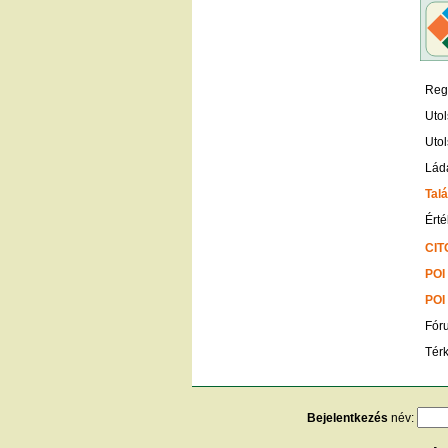
Regi
Utol
Utol
Lád
Talá
Érté
CIT
POI
POI
Fór
Tér
Bejelentkezés
név: