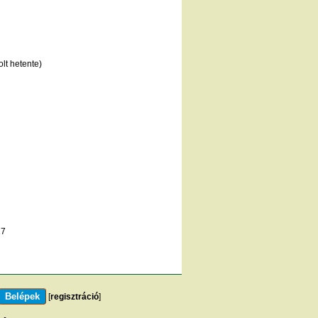
lt hetente)
27
[
regisztráció
]