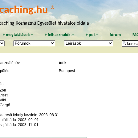
caching.hu ®
aching Közhasznú Egyesület hivatalos oldala
+
megtalálások
~
+
felhasználók
~
+
poi
~
fórum
FA
használónév:
totik
pülés:
Budapest
ás:
Zoli
riszti
Viki
 Gergő
kereső téboly kezdete: 2003. 08.31.
talált láda: 2003. 09. 01.
saját láda: 2003. 11. 01.