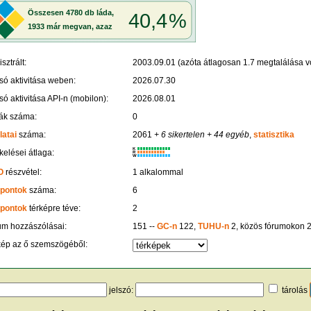
sztrált:
2003.09.01 (azóta átlagosan 1.7 megtalálása vo
só aktivitása weben:
2026.07.30
só aktivitása API-n (mobilon):
2026.08.01
ák száma:
0
latai
száma:
2061
+ 6 sikertelen
+ 44 egyéb
,
statisztika
K
kelései átlaga:
R
W
O
részvétel:
1 alkalommal
 pontok
száma:
6
 pontok
térképre téve:
2
um hozzászólásai:
151 --
GC-n
122,
TUHU-n
2, közös fórumokon 
kép az ő szemszögéből:
jelszó:
tárolás