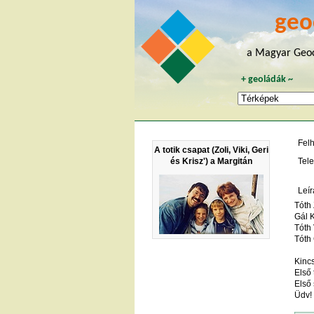
geo
a Magyar Geoc
+
geoládák
~
Fel
A totik csapat (Zoli, Viki, Geri
és Krisz') a Margitán
Tele
Leír
Tóth 
Gál K
Tóth 
Tóth
Kincs
Első 
Első 
Üdv!