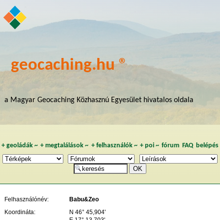
geocaching.hu ®
a Magyar Geocaching Közhasznú Egyesület hivatalos oldala
+
geoládák
~
+
megtalálások
~
+
felhasználók
~
+
poi
~
fórum
FAQ
belépés
Felhasználónév:
Babu&Zeo
Koordináta:
N 46° 45,904'