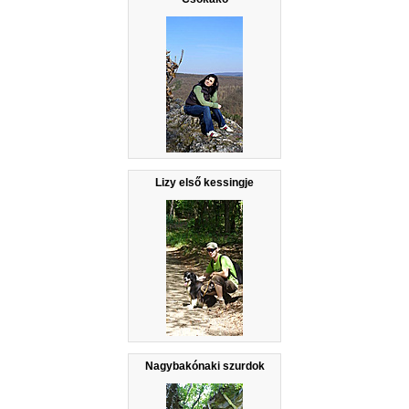
Lizy első kessingje
Nagybakónaki szurdok