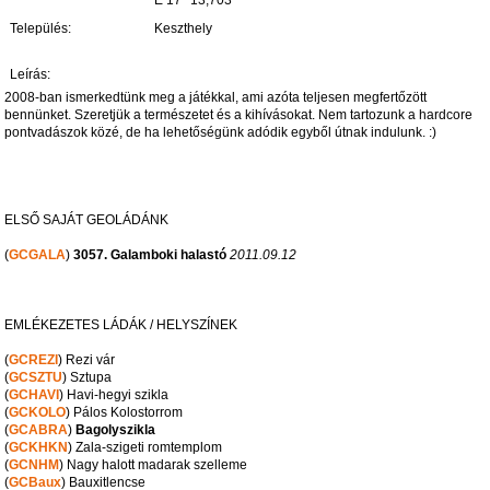
E 17° 13,703'
Település:
Keszthely
Leírás:
2008-ban ismerkedtünk meg a játékkal, ami azóta teljesen megfertőzött
bennünket. Szeretjük a természetet és a kihívásokat. Nem tartozunk a hardcore
pontvadászok közé, de ha lehetőségünk adódik egyből útnak indulunk. :)
ELSŐ SAJÁT GEOLÁDÁNK
(
GCGALA
)
3057. Galamboki halastó
2011.09.12
EMLÉKEZETES LÁDÁK / HELYSZÍNEK
(
GCREZI
) Rezi vár
(
GCSZTU
) Sztupa
(
GCHAVI
) Havi-hegyi szikla
(
GCKOLO
) Pálos Kolostorrom
(
GCABRA
)
Bagolyszikla
(
GCKHKN
) Zala-szigeti romtemplom
(
GCNHM
) Nagy halott madarak szelleme
(
GCBaux
) Bauxitlencse