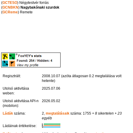
(
GCTESO
) Négytestvér forrás
(
GCNBKN
)
Nagybakónaki szurdok
(
GCReme
) Remete
Regisztrált:
2008.10.07 (azóta átlagosan 0.2 megtalálása volt
hetente)
Utolsó aktivitása
2025.07.06
weben:
Utolsó aktivitása API-n
2026.05.02
(mobilon):
Ládák
száma:
2,
megtalálásaik
száma: 1755
+ 8 sikertelen
+ 23
egyéb
K
Ládáinak értékelése:
R
W