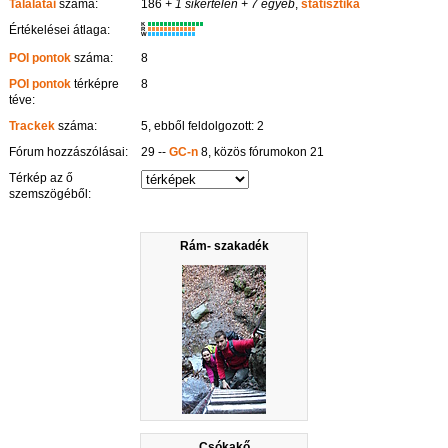
Találatai
száma:
186
+ 1 sikertelen
+ 7 egyéb
,
statisztika
K
Értékelései átlaga:
R
W
POI pontok
száma:
8
POI pontok
térképre
8
téve:
Trackek
száma:
5, ebből feldolgozott: 2
Fórum hozzászólásai:
29 --
GC-n
8, közös fórumokon 21
Térkép az ő
szemszögéből:
Rám- szakadék
Csókakő