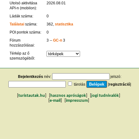
Utolsó aktivitása
2026.08.01
API-n (mobilon):
Ládák száma:
0
Találatai
száma:
362,
statisztika
POI pontok száma:
0
Fórum
3 --
GC-n
3
hozzászólásai:
Térkép az ő
szemszögéből:
Bejelentkezés
név:
jelszó:
tárolás
[
regisztráció
]
[
turistautak.hu
] [
hasznos apróságok
] [
jogi tudnivalók
]
[
e-mail
] [
impresszum
]