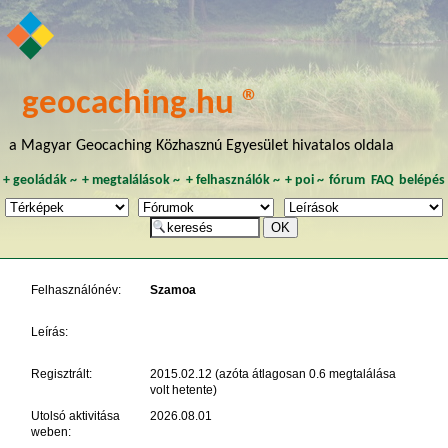
geocaching.hu ®
a Magyar Geocaching Közhasznú Egyesület hivatalos oldala
+
geoládák
~
+
megtalálások
~
+
felhasználók
~
+
poi
~
fórum
FAQ
belépés
Felhasználónév:
Szamoa
Leírás:
Regisztrált:
2015.02.12 (azóta átlagosan 0.6 megtalálása
volt hetente)
Utolsó aktivitása
2026.08.01
weben: