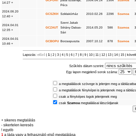
GCPONT
pasa dzsámija,
2004.04.14
2364
Szamoa
14:27 +
Pécs
2024.06.20
GCSZKH
Sziklakórház
2010.02.26
2296
Szamoa
12:40 +
Szent Jakab
2024.04.01
GCZAUT
Sétány Dabas-
2014.05.20
586
Szamoa
12:35 +
Sári
2024.04.01
GCBOPU
Borzaspuszta
2007.10.12
878
Szamoa
10:46 +
Lapozás:
előző
|
1
|
2
|
3
|
4
|
5
|
6
|
7
|
8
|
9
|
10
|
11
|
12
|
13
|
14
|
15
|
követ
Szűkítés dátum szerint:
Egy lapon megjelenő sorok száma:
a megtalálások szövege is jelenjen meg a táblázatb
a megtalálások fényképei is jelenjenek meg a tábláz
csak a fényképes logok jelenjenek meg
csak
Szamoa
megtalálásai látszódjanak
+ sikeres megtalálás
- sikertelen keresés
! egyéb
1
a láda vagy a felhasználó első megtalálása