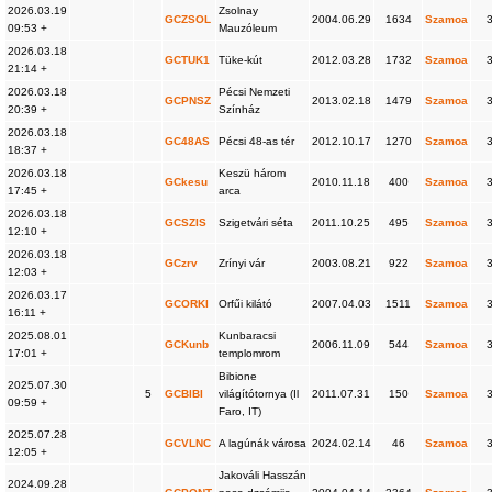
2026.03.19
Zsolnay
GCZSOL
2004.06.29
1634
Szamoa
09:53 +
Mauzóleum
2026.03.18
GCTUK1
Tüke-kút
2012.03.28
1732
Szamoa
21:14 +
2026.03.18
Pécsi Nemzeti
GCPNSZ
2013.02.18
1479
Szamoa
20:39 +
Színház
2026.03.18
GC48AS
Pécsi 48-as tér
2012.10.17
1270
Szamoa
18:37 +
2026.03.18
Keszü három
GCkesu
2010.11.18
400
Szamoa
17:45 +
arca
2026.03.18
GCSZIS
Szigetvári séta
2011.10.25
495
Szamoa
12:10 +
2026.03.18
GCzrv
Zrínyi vár
2003.08.21
922
Szamoa
12:03 +
2026.03.17
GCORKI
Orfűi kilátó
2007.04.03
1511
Szamoa
16:11 +
2025.08.01
Kunbaracsi
GCKunb
2006.11.09
544
Szamoa
17:01 +
templomrom
Bibione
2025.07.30
5
GCBIBI
világítótornya (Il
2011.07.31
150
Szamoa
09:59 +
Faro, IT)
2025.07.28
GCVLNC
A lagúnák városa
2024.02.14
46
Szamoa
12:05 +
Jakováli Hasszán
2024.09.28