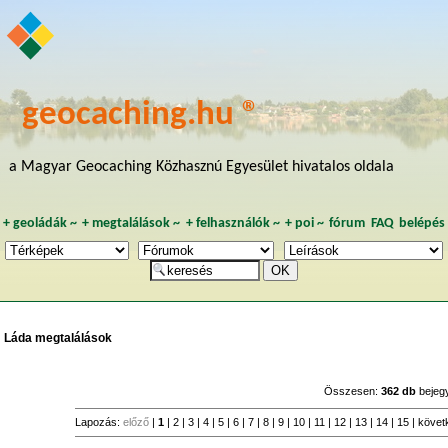
geocaching.hu ®
a Magyar Geocaching Közhasznú Egyesület hivatalos oldala
+
geoládák
~
+
megtalálások
~
+
felhasználók
~
+
poi
~
fórum
FAQ
belépés
Láda megtalálások
Összesen:
362 db
bejeg
Lapozás:
előző
|
1
|
2
|
3
|
4
|
5
|
6
|
7
|
8
|
9
|
10
|
11
|
12
|
13
|
14
|
15
|
követ