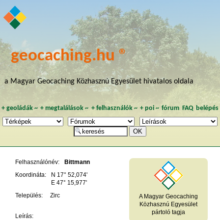
geocaching.hu ®
a Magyar Geocaching Közhasznú Egyesület hivatalos oldala
+
geoládák
~
+
megtalálások
~
+
felhasználók
~
+
poi
~
fórum
FAQ
belépés
Felhasználónév:
Bittmann
Koordináta:
N 17° 52,074'
E 47° 15,977'
Település:
Zirc
A Magyar Geocaching
Közhasznú Egyesület
pártoló tagja
Leírás: