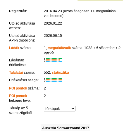
Regisztrált:
2016.04.23 (azóta átlagosan 1.0 megtalálása
volt hetente)
Utolsó aktivitása
2026.01.22
weben:
Utolsó aktivitása
2026.06.15
API-n (mobilon):
Ládák
száma:
1,
megtalálásaik
száma: 1038
+ 5 sikertelen
+ 9
egyéb
K
Ládáinak
R
W
értékelése:
Találatai
száma:
552,
statisztika
K
Értékelései átlaga:
R
W
POI pontok
száma:
2
POI pontok
2
térképre téve:
Térkép az ő
szemszögéből:
Ausztria Schwarzwand 2017