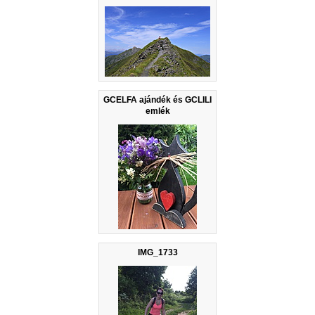
GCELFA ajándék és GCLILI
emlék
IMG_1733