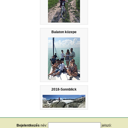
Balaton közepe
2018-Sonnblick
Bejelentkezés
név:
jelszó: