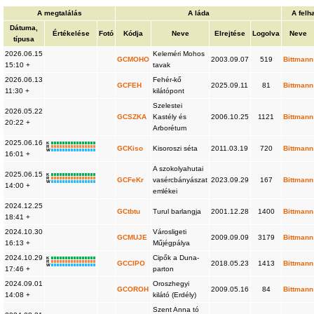
A megtalálás
A láda
A felh
Dátuma,
Értékelése
Fotó
Kódja
Neve
Elrejtése
Logolva
Neve
típusa
2026.06.15
Keleméri Mohos
GCMOHO
2003.09.07
519
Bittmann
15:10 +
tavak
2026.06.13
Fehér-kő
GCFEH
2025.09.11
81
Bittmann
11:30 +
kilátópont
Szelestei
2026.05.22
GCSZKA
Kastély és
2006.10.25
1121
Bittmann
20:22 +
Arborétum
2025.06.16
K
R
GCKiso
Kisoroszi séta
2011.03.19
720
Bittmann
W
16:01 +
A szokolyahutai
2025.06.15
K
R
GCFeKr
vasércbányászat
2023.09.29
167
Bittmann
W
14:00 +
emlékei
2024.12.25
GCtbtu
Turul barlangja
2001.12.28
1400
Bittmann
18:41 +
2024.10.30
Városligeti
GCMUJE
2009.09.09
3179
Bittmann
16:13 +
Műjégpálya
2024.10.29
Cipők a Duna-
K
R
GCCIPO
2018.05.23
1413
Bittmann
W
17:46 +
parton
2024.09.01
Oroszhegyi
GCOROH
2009.05.16
84
Bittmann
14:08 +
kilátó (Erdély)
Szent Anna tó