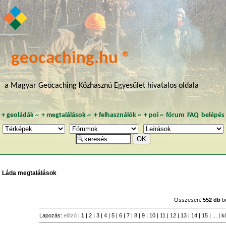
geocaching.hu ®
a Magyar Geocaching Közhasznú Egyesület hivatalos oldala
+
geoládák
~
+
megtalálások
~
+
felhasználók
~
+
poi
~
fórum
FAQ
belépés
Láda megtalálások
Összesen:
552 db
b
Lapozás:
előző
|
1
|
2
|
3
|
4
|
5
|
6
|
7
|
8
|
9
|
10
|
11
|
12
|
13
|
14
|
15
| ... |
k