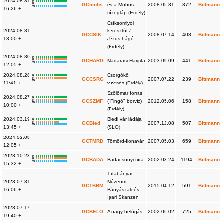
2024.08.31
K
R
GCmohs
és a Mohos
2008.05.31
372
Bittmann
W
16:26 +
tőzegláp (Erdély)
Csíksomlyói
2024.08.31
keresztút /
GCCSIK
2008.07.14
408
Bittmann
13:00 +
Jézus-hágó
(Erdély)
2024.08.30
K
R
GCHARG
Madarasi-Hargita
2003.09.09
441
Bittmann
W
12:05 +
2024.08.28
Csorgókő
K
R
GCCSRG
2007.07.22
239
Bittmann
W
11:41 +
vízesés (Erdély)
Szőlőmár forrás
2024.08.27
K
R
GCSZMF
("Fingó" borvíz)
2012.05.06
158
Bittmann
W
10:00 +
(Erdély)
2024.03.19
Bledi vár ládája
K
R
GCBled
2007.12.08
507
Bittmann
W
13:45 +
(SLO)
2024.03.09
GCTMRD
Tömörd-Ilonavár
2007.05.03
659
Bittmann
12:05 +
2023.10.23
K
R
GCBADA
Badacsonyi túra
2002.03.24
1194
Bittmann
W
15:32 +
Tatabányai
2023.07.31
Múzeum
GCTBBM
2015.04.12
591
Bittmann
16:06 +
Bányászati és
Ipari Skanzen
2023.07.17
GCBELO
A nagy belógás
2002.06.02
725
Bittmann
19:40 +