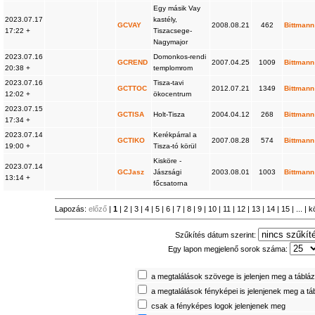
Egy másik Vay
2023.07.17
kastély,
GCVAY
2008.08.21
462
Bittmann
17:22 +
Tiszacsege-
Nagymajor
2023.07.16
Domonkos-rendi
GCREND
2007.04.25
1009
Bittmann
20:38 +
templomrom
2023.07.16
Tisza-tavi
GCTTOC
2012.07.21
1349
Bittmann
12:02 +
ökocentrum
2023.07.15
GCTISA
Holt-Tisza
2004.04.12
268
Bittmann
17:34 +
2023.07.14
Kerékpárral a
GCTIKO
2007.08.28
574
Bittmann
19:00 +
Tisza-tó körül
Kisköre -
2023.07.14
GCJasz
Jászsági
2003.08.01
1003
Bittmann
13:14 +
főcsatorna
Lapozás:
előző
|
1
|
2
|
3
|
4
|
5
|
6
|
7
|
8
|
9
|
10
|
11
|
12
|
13
|
14
|
15
| ... |
k
Szűkítés dátum szerint:
Egy lapon megjelenő sorok száma:
a megtalálások szövege is jelenjen meg a táblá
a megtalálások fényképei is jelenjenek meg a tá
csak a fényképes logok jelenjenek meg