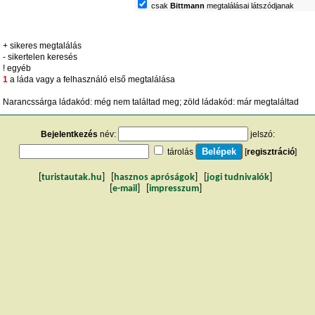
csak
Bittmann
megtalálásai látszódjanak
+ sikeres megtalálás
- sikertelen keresés
! egyéb
1
a láda vagy a felhasználó első megtalálása
Narancssárga ládakód: még nem találtad meg; zöld ládakód: már megtaláltad
Bejelentkezés
név:
jelszó:
tárolás
[
regisztráció
]
[
turistautak.hu
] [
hasznos apróságok
] [
jogi tudnivalók
]
[
e-mail
] [
impresszum
]