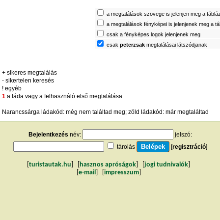
a megtalálások szövege is jelenjen meg a táblá
a megtalálások fényképei is jelenjenek meg a t
csak a fényképes logok jelenjenek meg
csak
peterzsak
megtalálásai látszódjanak
+ sikeres megtalálás
- sikertelen keresés
! egyéb
1
a láda vagy a felhasználó első megtalálása
Narancssárga ládakód: még nem találtad meg; zöld ládakód: már megtaláltad
Bejelentkezés
név:
jelszó:
tárolás
[
regisztráció
]
[
turistautak.hu
] [
hasznos apróságok
] [
jogi tudnivalók
]
[
e-mail
] [
impresszum
]