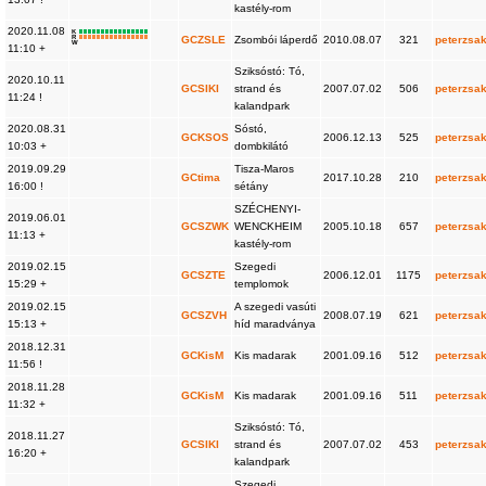
kastély-rom
2020.11.08
K
R
GCZSLE
Zsombói láperdő
2010.08.07
321
peterzsa
W
11:10 +
Sziksóstó: Tó,
2020.10.11
GCSIKI
strand és
2007.07.02
506
peterzsa
11:24 !
kalandpark
2020.08.31
Sóstó,
GCKSOS
2006.12.13
525
peterzsa
10:03 +
dombkilátó
2019.09.29
Tisza-Maros
GCtima
2017.10.28
210
peterzsa
16:00 !
sétány
SZÉCHENYI-
2019.06.01
GCSZWK
WENCKHEIM
2005.10.18
657
peterzsa
11:13 +
kastély-rom
2019.02.15
Szegedi
GCSZTE
2006.12.01
1175
peterzsa
15:29 +
templomok
2019.02.15
A szegedi vasúti
GCSZVH
2008.07.19
621
peterzsa
15:13 +
híd maradványa
2018.12.31
GCKisM
Kis madarak
2001.09.16
512
peterzsa
11:56 !
2018.11.28
GCKisM
Kis madarak
2001.09.16
511
peterzsa
11:32 +
Sziksóstó: Tó,
2018.11.27
GCSIKI
strand és
2007.07.02
453
peterzsa
16:20 +
kalandpark
Szegedi