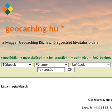
geocaching.hu ®
a Magyar Geocaching Közhasznú Egyesület hivatalos oldala
+
geoládák
~
+
megtalálások
~
+
felhasználók
~
+
poi
~
fórum
FAQ
belépés
Láda megtalálások
Összesen:
27 db
b
Lapozás:
előző
|
1
|
2
|
k