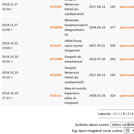
2018.11.27
Medencés
GCSEKI
2017.06.14
162
peterzsa
15:34 !
Kikötő (és
uszálytemető)
Mórahalmi
2018.11.27
bivalyrezervátum
GCMOBI
2008.08.18
477
peterzsa
14:58 +
(Nagyszéksós-
tó)
Alföld-Fiume
2018.10.31
GCALFI
vasút nyomai
2007.05.01
505
peterzsa
15:06 +
Szegednél
2018.10.20
Szegedi vár
GCVARR
2016.07.26
456
peterzsa
18:54 +
maradványai
Szegedi
2018.10.20
Medencés
GCSEKI
2017.06.14
160
peterzsa
10:10 +
Kikötő (és
uszálytemető)
Maty-éri evezős,
2018.10.18
kajak-kenu
GCEvez
2009.01.04
316
peterzsa
17:12 +
pálya és
horgásztó
Lapozás:
előző
|
1
|
2
|
k
Szűkítés dátum szerint:
Egy lapon megjelenő sorok száma: