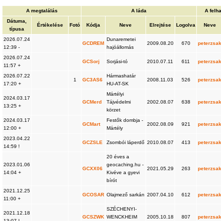
A megtalálás
A láda
A felh
Dátuma,
Értékelése
Fotó
Kódja
Neve
Elrejtése
Logolva
Neve
típusa
2026.07.24
Dunaremetei
GCDREM
2009.08.20
670
peterzsa
12:39 -
hajóállomás
2026.07.24
GCSorj
Sorjási-tó
2010.07.11
611
peterzsa
11:57 +
2026.07.22
Hármashatár
1
GC3AS6
2008.11.03
526
peterzsa
17:20 +
HU-AT-SK
Mártélyi
2024.03.17
GCMerd
Tájvédelmi
2002.08.07
638
peterzsa
13:25 +
körzet
2024.03.17
Festők dombja -
GCMart
2002.08.09
921
peterzsa
12:00 +
Mártély
2023.04.22
GCZSLE
Zsombói láperdő
2010.08.07
413
peterzsa
14:59 !
20 éves a
2023.01.06
geocaching.hu -
GCXX06
2021.05.29
263
peterzsa
14:04 +
Kivéve a gyevi
bírót
2021.12.25
GCOSAR
Olajmező sarkán
2007.04.10
612
peterzsa
11:00 +
SZÉCHENYI-
2021.12.18
GCSZWK
WENCKHEIM
2005.10.18
807
peterzsa
13:07 !