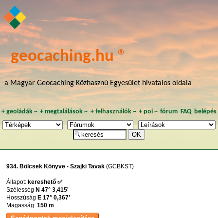
geocaching.hu ®
a Magyar Geocaching Közhasznú Egyesület hivatalos oldala
+
geoládák
~
+
megtalálások
~
+
felhasználók
~
+
poi
~
fórum
FAQ
belépés
934. Bölcsek Könyve - Szajki Tavak
(GCBKST)
Állapot:
kereshető ✅
Szélesség
N 47° 3,415'
Hosszúság
E 17° 0,367'
Magasság:
150 m