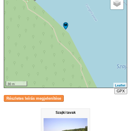
30 m
Leaflet
GPX
Szajki tavak