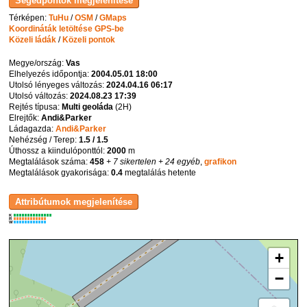
Térképen:
TuHu
/
OSM
/
GMaps
Koordináták letöltése GPS-be
Közeli ládák
/
Közeli pontok
Megye/ország:
Vas
Elhelyezés időpontja:
2004.05.01 18:00
Utolsó lényeges változás:
2024.04.16 06:17
Utolsó változás:
2024.08.23 17:39
Rejtés típusa:
Multi geoláda
(
2H
)
Elrejtők:
Andi&Parker
Ládagazda:
Andi&Parker
Nehézség / Terep:
1.5 / 1.5
Úthossz a kiindulóponttól:
2000
m
Megtalálások száma:
458
+ 7 sikertelen
+ 24 egyéb
,
grafikon
Megtalálások gyakorisága:
0.4
megtalálás hetente
K
R
W
+
−