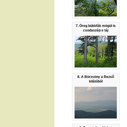
7. Öreg bükkfák mögül is
csodaszép e táj
8. A Börzsöny a Rezső
kilátóból