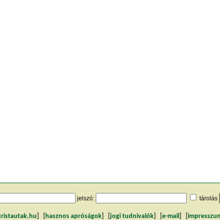
jelszó:
tárolás
uristautak.hu
] [
hasznos apróságok
] [
jogi tudnivalók
] [
e-mail
] [
impresszu