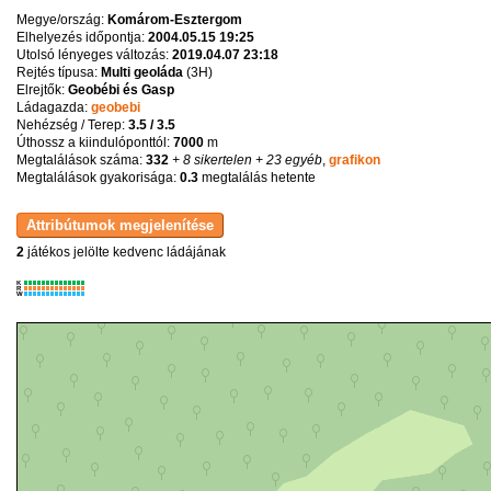
Megye/ország:
Komárom-Esztergom
Elhelyezés időpontja:
2004.05.15 19:25
Utolsó lényeges változás:
2019.04.07 23:18
Rejtés típusa:
Multi geoláda
(
3H
)
Elrejtők:
Geobébi és Gasp
Ládagazda:
geobebi
Nehézség / Terep:
3.5 / 3.5
Úthossz a kiindulóponttól:
7000
m
Megtalálások száma:
332
+ 8 sikertelen
+ 23 egyéb
,
grafikon
Megtalálások gyakorisága:
0.3
megtalálás hetente
2
játékos jelölte kedvenc ládájának
K
R
W