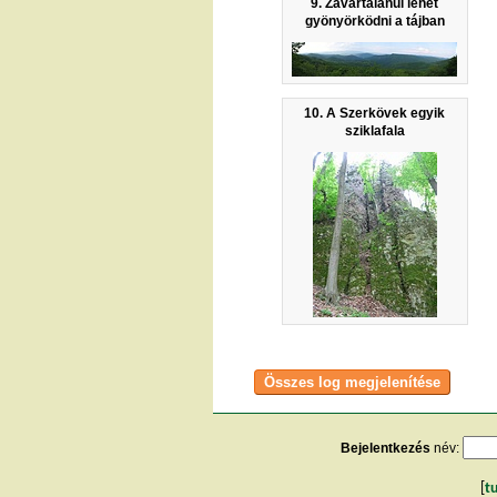
9. Zavartalanul lehet
gyönyörködni a tájban
10. A Szerkövek egyik
sziklafala
Bejelentkezés
név:
[
t