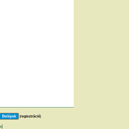
[
regisztráció
]
m
]