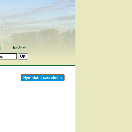
Q
belépés
Nyomtatni szeretném