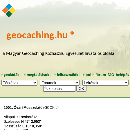
geocaching.hu ®
a Magyar Geocaching Közhasznú Egyesület hivatalos oldala
+
geoládák
~
+
megtalálások
~
+
felhasználók
~
+
poi
~
fórum
FAQ
belépés
1001. Óvári Messzelátó
(GCOKIL)
Állapot:
kereshető ✅
Szélesség
N 47° 2,053'
Hosszúság
E 18° 0,350'