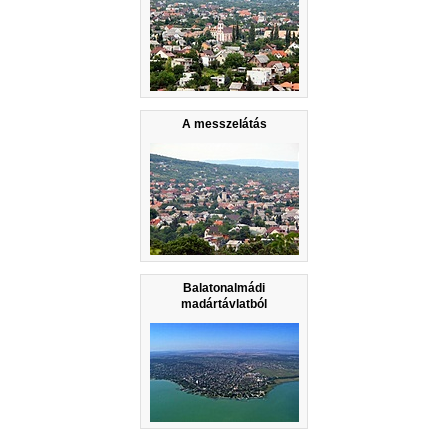
A messzelátás
Balatonalmádi
madártávlatból