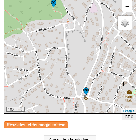
−
100 m
Leaflet
GPX
A vonathoz közeledve...