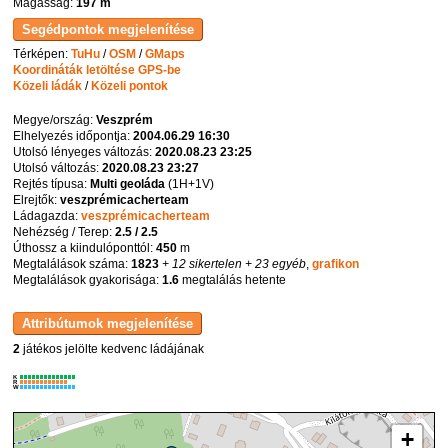
Magasság:
197 m
Térképen:
TuHu
/
OSM
/
GMaps
Koordináták letöltése GPS-be
Közeli ládák
/
Közeli pontok
Megye/ország:
Veszprém
Elhelyezés időpontja:
2004.06.29 16:30
Utolsó lényeges változás:
2020.08.23 23:25
Utolsó változás:
2020.08.23 23:27
Rejtés típusa:
Multi geoláda
(
1H+1V
)
Elrejtők:
veszprémicacherteam
Ládagazda:
veszprémicacherteam
Nehézség / Terep:
2.5 / 2.5
Úthossz a kiindulóponttól:
450
m
Megtalálások száma:
1823
+ 12 sikertelen
+ 23 egyéb
,
grafikon
Megtalálások gyakorisága:
1.6
megtalálás hetente
2
játékos jelölte kedvenc ládájának
K
R
W
+