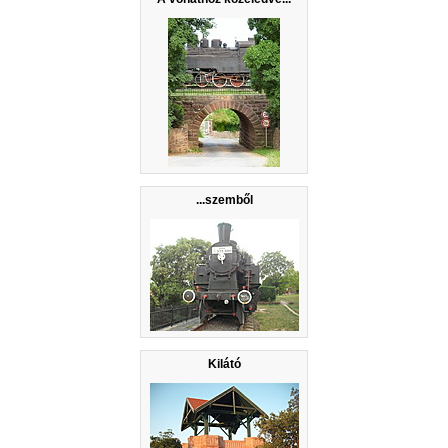
...szemből
Kilátó