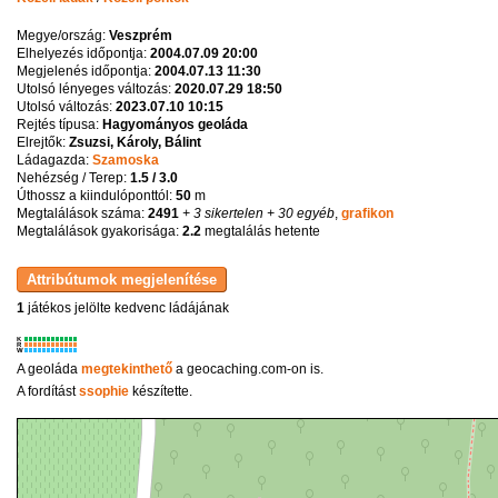
Megye/ország:
Veszprém
Elhelyezés időpontja:
2004.07.09 20:00
Megjelenés időpontja:
2004.07.13 11:30
Utolsó lényeges változás:
2020.07.29 18:50
Utolsó változás:
2023.07.10 10:15
Rejtés típusa:
Hagyományos geoláda
Elrejtők:
Zsuzsi, Károly, Bálint
Ládagazda:
Szamoska
Nehézség / Terep:
1.5 / 3.0
Úthossz a kiindulóponttól:
50
m
Megtalálások száma:
2491
+ 3 sikertelen
+ 30 egyéb
,
grafikon
Megtalálások gyakorisága:
2.2
megtalálás hetente
1
játékos jelölte kedvenc ládájának
K
R
W
A geoláda
megtekinthető
a geocaching.com-on is.
A fordítást
ssophie
készítette.