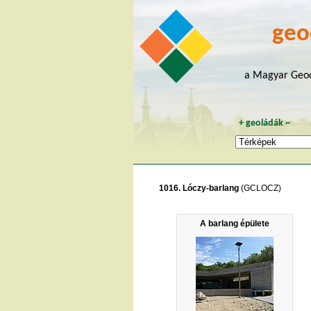
geo
a Magyar Geoc
+
geoládák
~
1016. Lóczy-barlang
(GCLOCZ)
A barlang épülete