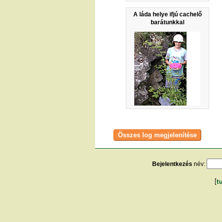
A láda helye ifjú cachelő
barátunkkal
Bejelentkezés
név:
[
t