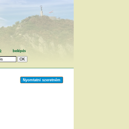
Q
belépés
Nyomtatni szeretném