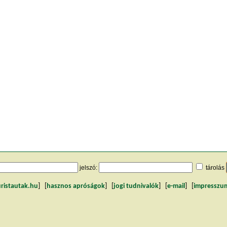
jelszó:
tárolás
uristautak.hu
] [
hasznos apróságok
] [
jogi tudnivalók
] [
e-mail
] [
impresszu