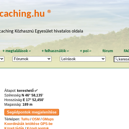
caching.hu ®
aching Közhasznú Egyesület hivatalos oldala
+
megtalálások
~
+
felhasználók
~
+
poi
~
fórum
FA
Állapot:
kereshető ✅
Szélesség
N 46° 58,135'
Hosszúság
E 17° 52,450'
Magasság:
189 m
Térképen:
TuHu
/
OSM
/
GMaps
Koordináták letöltése GPS-be
Közeli ládák
/
Közeli pontok