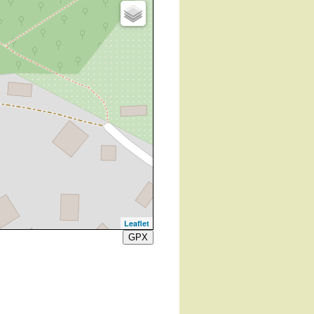
Leaflet
GPX