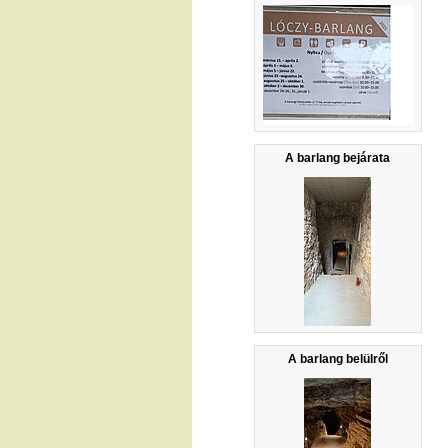
A barlang bejárata
A barlang belülről