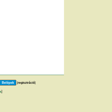
[
regisztráció
]
m
]