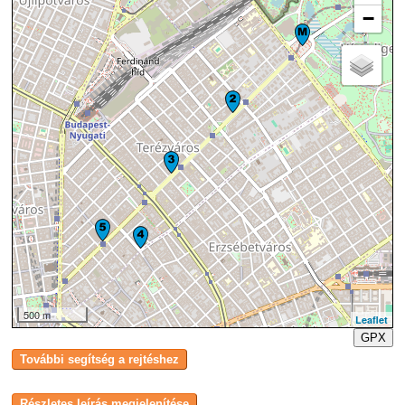
−
500 m
Leaflet
GPX