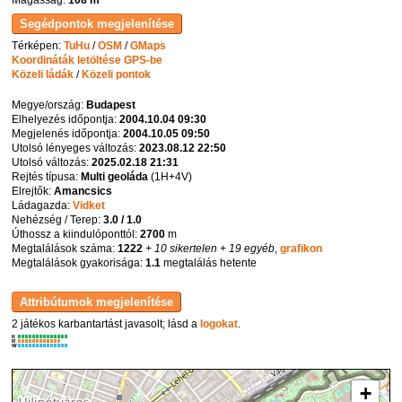
Térképen:
TuHu
/
OSM
/
GMaps
Koordináták letöltése GPS-be
Közeli ládák
/
Közeli pontok
Megye/ország:
Budapest
Elhelyezés időpontja:
2004.10.04 09:30
Megjelenés időpontja:
2004.10.05 09:50
Utolsó lényeges változás:
2023.08.12 22:50
Utolsó változás:
2025.02.18 21:31
Rejtés típusa:
Multi geoláda
(
1H+4V
)
Elrejtők:
Amancsics
Ládagazda:
Vidket
Nehézség / Terep:
3.0 / 1.0
Úthossz a kiindulóponttól:
2700
m
Megtalálások száma:
1222
+ 10 sikertelen
+ 19 egyéb
,
grafikon
Megtalálások gyakorisága:
1.1
megtalálás hetente
2 játékos karbantartást javasolt; lásd a
logokat
.
K
R
W
+