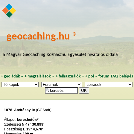
geocaching.hu ®
a Magyar Geocaching Közhasznú Egyesület hivatalos oldala
+
geoládák
~
+
megtalálások
~
+
felhasználók
~
+
poi
~
fórum
FAQ
belépés
1078. Andrássy út
(GCAndr)
Állapot:
kereshető ✅
Szélesség
N 47° 30,899'
Hosszúság
E 19° 4,670'
Magasság:
108 m