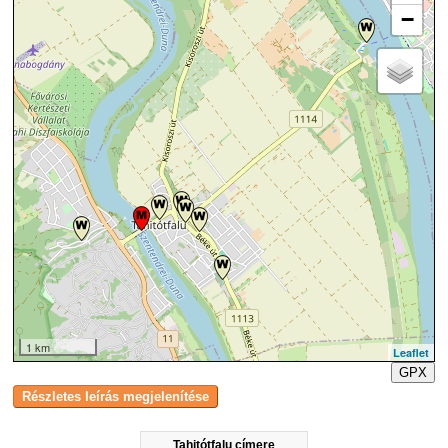
−
1 km
Leaflet
GPX
Tahitótfalu címere