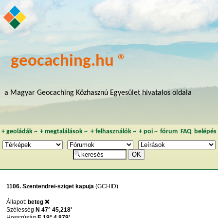
geocaching.hu ®
a Magyar Geocaching Közhasznú Egyesület hivatalos oldala
+
geoládák
~
+
megtalálások
~
+
felhasználók
~
+
poi
~
fórum
FAQ
belépés
1106. Szentendrei-sziget kapuja
(GCHID)
Állapot:
beteg ❌
Szélesség
N 47° 45,218'
Hosszúság
E 19° 4,879'