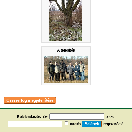
A telepítők
Bejelentkezés
név:
jelszó:
tárolás
[
regisztráció
]