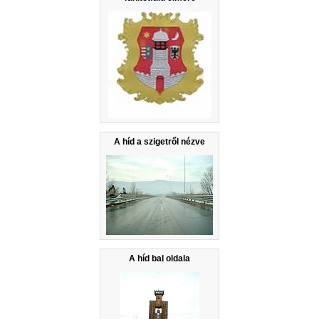
A híd a szigetről nézve
A híd bal oldala