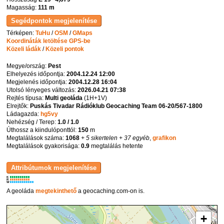
Magasság:
111 m
Térképen:
TuHu
/
OSM
/
GMaps
Koordináták letöltése GPS-be
Közeli ládák
/
Közeli pontok
Megye/ország:
Pest
Elhelyezés időpontja:
2004.12.24 12:00
Megjelenés időpontja:
2004.12.28 16:04
Utolsó lényeges változás:
2026.04.21 07:38
Rejtés típusa:
Multi geoláda
(
1H+1V
)
Elrejtők:
Puskás Tivadar Rádióklub Geocaching Team 06-20/567-1800
Ládagazda:
hg5vy
Nehézség / Terep:
1.0 / 1.0
Úthossz a kiindulóponttól:
150
m
Megtalálások száma:
1068
+ 5 sikertelen
+ 37 egyéb
,
grafikon
Megtalálások gyakorisága:
0.9
megtalálás hetente
K
R
W
A geoláda
megtekinthető
a geocaching.com-on is.
+