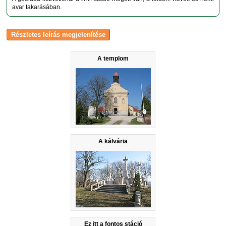
avar takarásában.
A templom
A kálvária
Ez itt a fontos stáció