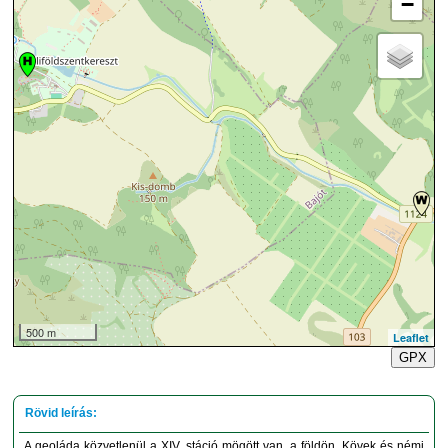
−
500 m
Leaflet
GPX
A geoláda közvetlenül a XIV. stáció mögött van, a földön. Kövek és némi