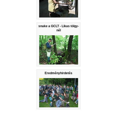
snake a GCLT - Likas tölgy-
nél
Eredményhirdetés