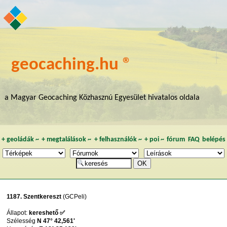
geocaching.hu ®
a Magyar Geocaching Közhasznú Egyesület hivatalos oldala
+
geoládák
~
+
megtalálások
~
+
felhasználók
~
+
poi
~
fórum
FAQ
belépés
1187. Szentkereszt
(GCPeli)
Állapot:
kereshető ✅
Szélesség
N 47° 42,561'