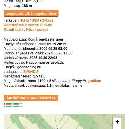
Hosszúság
E 18° 35,139'
Magasság:
188 m
Térképen:
TuHu
/
OSM
/
GMaps
Koordináták letöltése GPS-be
Közeli ládák
/
Közeli pontok
Megye/ország:
Komárom-Esztergom
Elhelyezés időpontja:
2005.05.19 20:15
Megjelenés időpontja:
2005.05.25 08:00
Utolsó lényeges változás:
2024.06.23 12:56
Utolsó változás:
2025.10.30 22:03
Rejtés típusa:
Hagyományos geoláda
Elrejtők:
geocaching.hu
Ládagazda:
EVANDU
Nehézség / Terep:
1.5 / 1.5
Megtalálások száma:
1190
+ 6 sikertelen
+ 17 egyéb
,
grafikon
Megtalálások gyakorisága:
1.1
megtalálás hetente
K
R
W
+