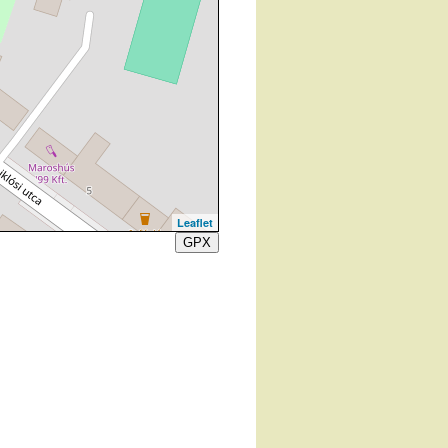
Leaflet
GPX