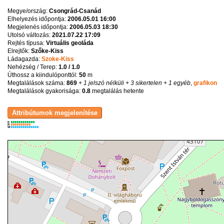
Megye/ország:
Csongrád-Csanád
Elhelyezés időpontja:
2006.05.01 16:00
Megjelenés időpontja:
2006.05.03 18:30
Utolsó változás:
2021.07.22 17:09
Rejtés típusa:
Virtuális geoláda
Elrejtők:
Szőke-Kiss
Ládagazda:
Szoke-Kiss
Nehézség / Terep:
1.0 / 1.0
Úthossz a kiindulóponttól:
50
m
Megtalálások száma:
869
+ 1 jelszó nélküli
+ 3 sikertelen
+ 1 egyéb
,
grafikon
Megtalálások gyakorisága:
0.8
megtalálás hetente
K
R
W