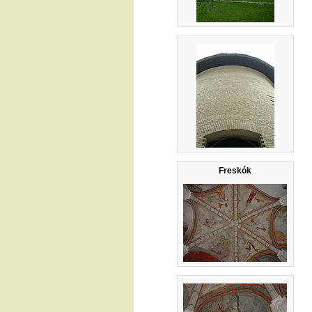
Freskók