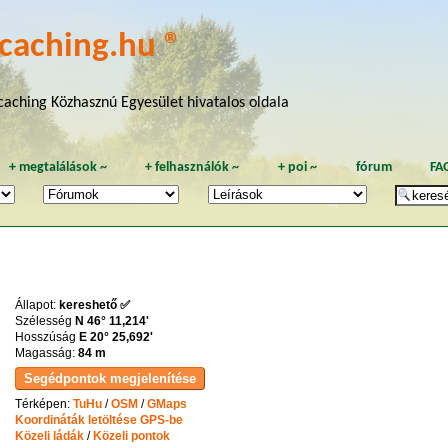
caching.hu ®
aching Közhasznú Egyesület hivatalos oldala
+
megtalálások
~
+
felhasználók
~
+
poi
~
fórum
FA
Állapot:
kereshető ✅
Szélesség
N 46° 11,214'
Hosszúság
E 20° 25,692'
Magasság:
84 m
Térképen:
TuHu
/
OSM
/
GMaps
Koordináták letöltése GPS-be
Közeli ládák
/
Közeli pontok