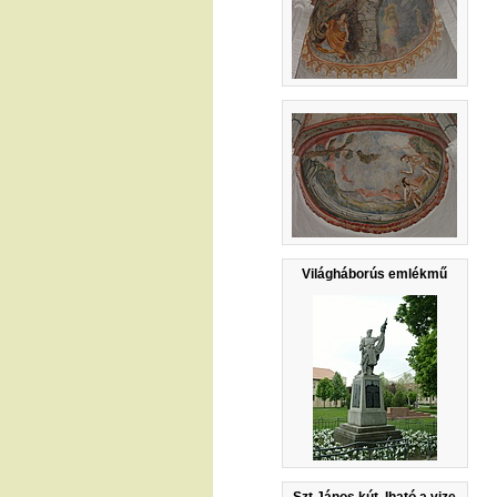
Világháborús emlékmű
Szt János kút. Iható a vize