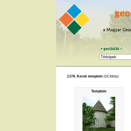
geo
a Magyar Geoc
+
geoládák
~
1376. Kerek templom
(GCktmp)
Templom