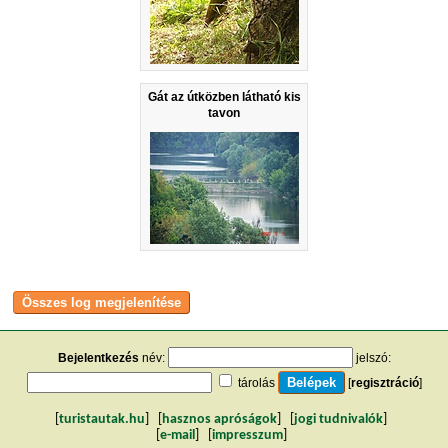
Gát az útközben látható kis
tavon
Bejelentkezés
név:
jelszó:
tárolás
[
regisztráció
]
[
turistautak.hu
] [
hasznos apróságok
] [
jogi tudnivalók
]
[
e-mail
] [
impresszum
]