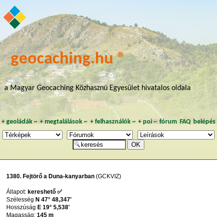
geocaching.hu ®
a Magyar Geocaching Közhasznú Egyesület hivatalos oldala
+
geoládák
~
+
megtalálások
~
+
felhasználók
~
+
poi
~
fórum
FAQ
belépés
1380. Fejtörő a Duna-kanyarban
(GCKVIZ)
Állapot:
kereshető ✅
Szélesség
N 47° 48,347'
Hosszúság
E 19° 5,538'
Magasság:
145 m