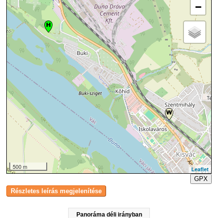
−
500 m
Leaflet
GPX
Panoráma déli irányban