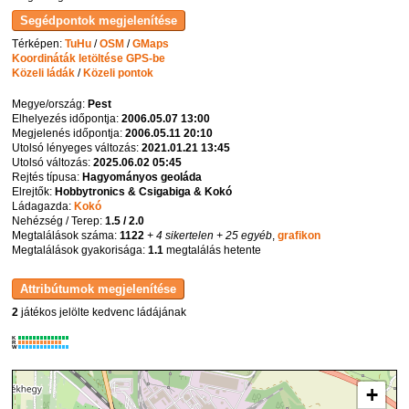
Térképen:
TuHu
/
OSM
/
GMaps
Koordináták letöltése GPS-be
Közeli ládák
/
Közeli pontok
Megye/ország:
Pest
Elhelyezés időpontja:
2006.05.07 13:00
Megjelenés időpontja:
2006.05.11 20:10
Utolsó lényeges változás:
2021.01.21 13:45
Utolsó változás:
2025.06.02 05:45
Rejtés típusa:
Hagyományos geoláda
Elrejtők:
Hobbytronics & Csigabiga & Kokó
Ládagazda:
Kokó
Nehézség / Terep:
1.5 / 2.0
Megtalálások száma:
1122
+ 4 sikertelen
+ 25 egyéb
,
grafikon
Megtalálások gyakorisága:
1.1
megtalálás hetente
2
játékos jelölte kedvenc ládájának
K
R
W
+