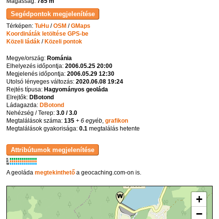
Magasság:
785 m
Térképen:
TuHu
/
OSM
/
GMaps
Koordináták letöltése GPS-be
Közeli ládák
/
Közeli pontok
Megye/ország:
Románia
Elhelyezés időpontja:
2006.05.25 20:00
Megjelenés időpontja:
2006.05.29 12:30
Utolsó lényeges változás:
2020.06.08 19:24
Rejtés típusa:
Hagyományos geoláda
Elrejtők:
DBotond
Ládagazda:
DBotond
Nehézség / Terep:
3.0 / 3.0
Megtalálások száma:
135
+ 6 egyéb
,
grafikon
Megtalálások gyakorisága:
0.1
megtalálás hetente
K
R
W
A geoláda
megtekinthető
a geocaching.com-on is.
+
−