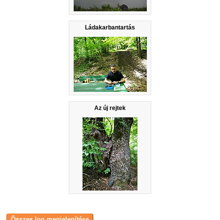
Ládakarbantartás
Az új rejtek