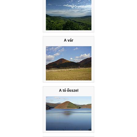
A vár
A tó ősszel