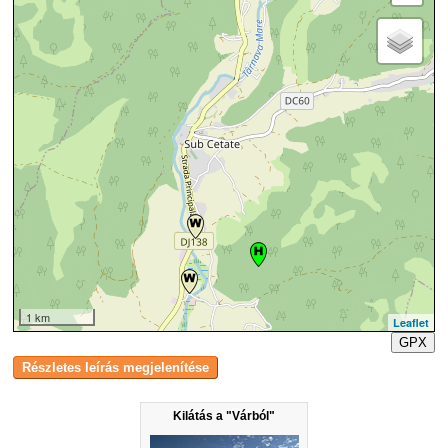
1 km
Leaflet
GPX
Kilátás a "Várból"