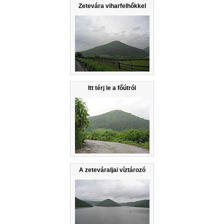
Zetevára viharfelhőkkel
Itt térj le a főútról
A zeteváraljai víztározó