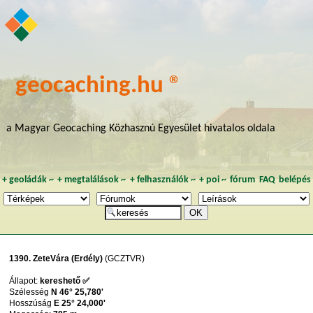
geocaching.hu ®
a Magyar Geocaching Közhasznú Egyesület hivatalos oldala
+
geoládák
~
+
megtalálások
~
+
felhasználók
~
+
poi
~
fórum
FAQ
belépés
1390. ZeteVára (Erdély)
(GCZTVR)
Állapot:
kereshető ✅
Szélesség
N 46° 25,780'
Hosszúság
E 25° 24,000'