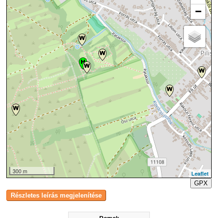
−
300 m
Leaflet
GPX