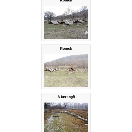
Romok
Romok
A kerengő