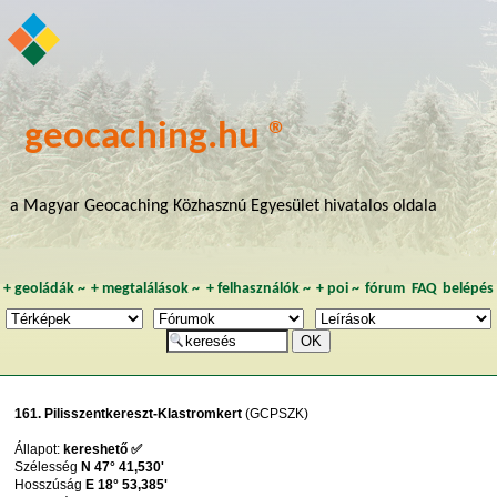
geocaching.hu ®
a Magyar Geocaching Közhasznú Egyesület hivatalos oldala
+
geoládák
~
+
megtalálások
~
+
felhasználók
~
+
poi
~
fórum
FAQ
belépés
161. Pilisszentkereszt-Klastromkert
(GCPSZK)
Állapot:
kereshető ✅
Szélesség
N 47° 41,530'
Hosszúság
E 18° 53,385'