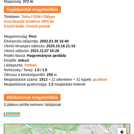
Magasság:
372 m
Térképen:
TuHu
/
OSM
/
GMaps
Koordináták letöltése GPS-be
Közeli ládák
/
Közeli pontok
Megye/ország:
Pest
Elhelyezés időpontja:
2002.03.30 16:40
Utolsó lényeges változás:
2020.10.18 21:10
Utolsó változás:
2021.11.07 16:26
Rejtés típusa:
Hagyományos geoláda
Elrejtők:
mikszi
Ládagazda:
Attibati
Nehézség / Terep:
1.0 / 1.0
Úthossz a kiindulóponttól:
250
m
Megtalálások száma:
1913
+ 11 sikertelen
+ 31 egyéb
,
grafikon
Megtalálások gyakorisága:
1.5
megtalálás hetente
1
játékos jelölte kedvenc ládájának
K
R
W
+