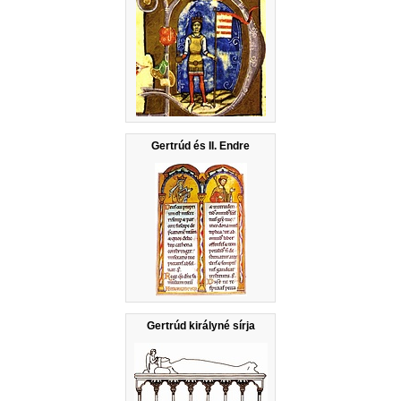
Gertrúd és II. Endre
Gertrúd királyné sírja