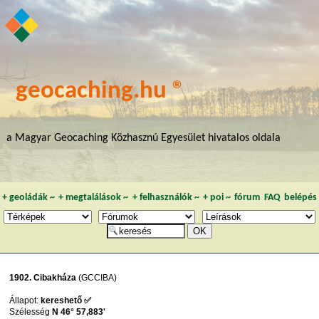
geocaching.hu ®
a Magyar Geocaching Közhasznú Egyesület hivatalos oldala
+
geoládák
~
+
megtalálások
~
+
felhasználók
~
+
poi
~
fórum
FAQ
belépés
1902. Cibakháza
(GCCIBA)
Állapot:
kereshető ✅
Szélesség
N 46° 57,883'