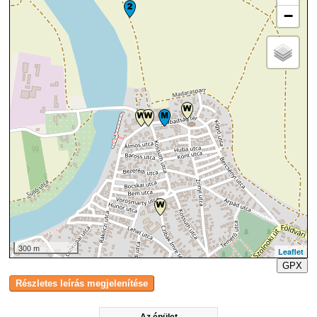
−
300 m
Leaflet
GPX