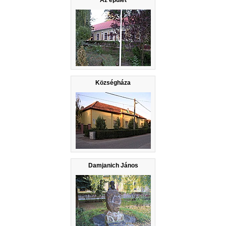
Az épület
Községháza
Damjanich János