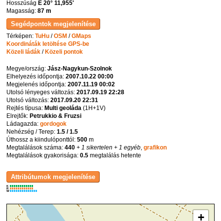
Hosszúság
E 20° 11,955'
Magasság:
87 m
Térképen:
TuHu
/
OSM
/
GMaps
Koordináták letöltése GPS-be
Közeli ládák
/
Közeli pontok
Megye/ország:
Jász-Nagykun-Szolnok
Elhelyezés időpontja:
2007.10.22 00:00
Megjelenés időpontja:
2007.11.19 00:02
Utolsó lényeges változás:
2017.09.19 22:28
Utolsó változás:
2017.09.20 22:31
Rejtés típusa:
Multi geoláda
(
1H+1V
)
Elrejtők:
Petrukkio & Fruzsi
Ládagazda:
gordogok
Nehézség / Terep:
1.5 / 1.5
Úthossz a kiindulóponttól:
500
m
Megtalálások száma:
440
+ 1 sikertelen
+ 1 egyéb
,
grafikon
Megtalálások gyakorisága:
0.5
megtalálás hetente
K
R
W
+