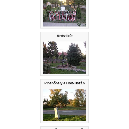
Ártézi kút
Pihenőhely a Holt-Tiszán