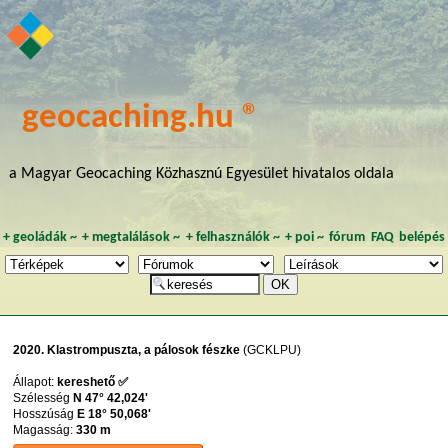
geocaching.hu ®
a Magyar Geocaching Közhasznú Egyesület hivatalos oldala
+
geoládák
~
+
megtalálások
~
+
felhasználók
~
+
poi
~
fórum
FAQ
belépés
2020. Klastrompuszta, a pálosok fészke
(GCKLPU)
Állapot:
kereshető ✅
Szélesség
N 47° 42,024'
Hosszúság
E 18° 50,068'
Magasság:
330 m