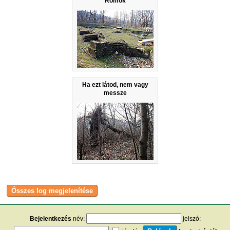
Romok
Ha ezt látod, nem vagy
messze
Bejelentkezés
név:
jelszó: