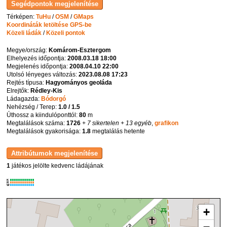
Térképen:
TuHu
/
OSM
/
GMaps
Koordináták letöltése GPS-be
Közeli ládák
/
Közeli pontok
Megye/ország:
Komárom-Esztergom
Elhelyezés időpontja:
2008.03.18 18:00
Megjelenés időpontja:
2008.04.10 22:00
Utolsó lényeges változás:
2023.08.08 17:23
Rejtés típusa:
Hagyományos geoláda
Elrejtők:
Rédley-Kis
Ládagazda:
Bódorgó
Nehézség / Terep:
1.0 / 1.5
Úthossz a kiindulóponttól:
80
m
Megtalálások száma:
1726
+ 7 sikertelen
+ 13 egyéb
,
grafikon
Megtalálások gyakorisága:
1.8
megtalálás hetente
1
játékos jelölte kedvenc ládájának
K
R
W
+