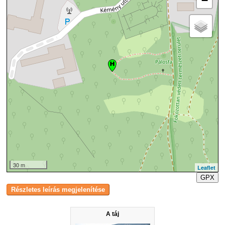
−
30 m
Leaflet
GPX
A táj