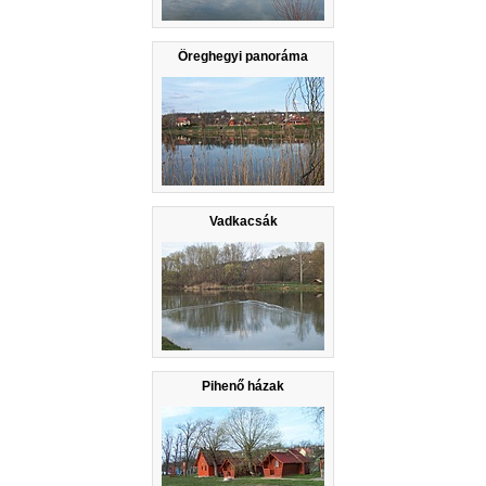
Öreghegyi panoráma
Vadkacsák
Pihenő házak