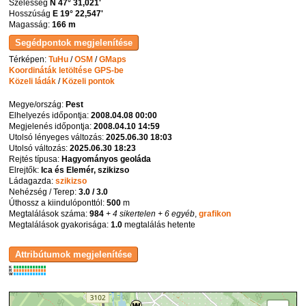
Szélesség
N 47° 31,021'
Hosszúság
E 19° 22,547'
Magasság:
166 m
Térképen:
TuHu
/
OSM
/
GMaps
Koordináták letöltése GPS-be
Közeli ládák
/
Közeli pontok
Megye/ország:
Pest
Elhelyezés időpontja:
2008.04.08 00:00
Megjelenés időpontja:
2008.04.10 14:59
Utolsó lényeges változás:
2025.06.30 18:03
Utolsó változás:
2025.06.30 18:23
Rejtés típusa:
Hagyományos geoláda
Elrejtők:
Ica és Elemér, szikizso
Ládagazda:
szikizso
Nehézség / Terep:
3.0 / 3.0
Úthossz a kiindulóponttól:
500
m
Megtalálások száma:
984
+ 4 sikertelen
+ 6 egyéb
,
grafikon
Megtalálások gyakorisága:
1.0
megtalálás hetente
K
R
W