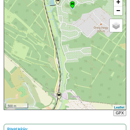
+
−
500 m
Leaflet
GPX