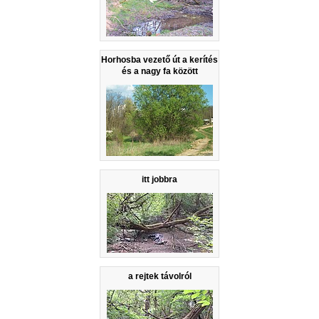
Horhosba vezető út a kerítés
és a nagy fa között
itt jobbra
a rejtek távolról