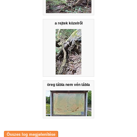
a rejtek közelről
öreg tábla nem vén tábla