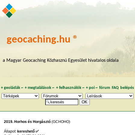
geocaching.hu ®
a Magyar Geocaching Közhasznú Egyesület hivatalos oldala
+
geoládák
~
+
megtalálások
~
+
felhasználók
~
+
poi
~
fórum
FAQ
belépés
2019. Horhos és Horgásztó
(GCHOHO)
Állapot:
kereshető ✅