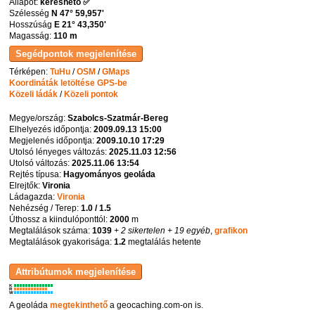
Állapot:
kereshető ✅
Szélesség
N 47° 59,957'
Hosszúság
E 21° 43,350'
Magasság:
110 m
Térképen:
TuHu
/
OSM
/
GMaps
Koordináták letöltése GPS-be
Közeli ládák
/
Közeli pontok
Megye/ország:
Szabolcs-Szatmár-Bereg
Elhelyezés időpontja:
2009.09.13 15:00
Megjelenés időpontja:
2009.10.10 17:29
Utolsó lényeges változás:
2025.11.03 12:56
Utolsó változás:
2025.11.06 13:54
Rejtés típusa:
Hagyományos geoláda
Elrejtők:
Vironia
Ládagazda:
Vironia
Nehézség / Terep:
1.0 / 1.5
Úthossz a kiindulóponttól:
2000
m
Megtalálások száma:
1039
+ 2 sikertelen
+ 19 egyéb
,
grafikon
Megtalálások gyakorisága:
1.2
megtalálás hetente
K
R
W
A geoláda
megtekinthető
a geocaching.com-on is.