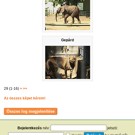
Gepárd
29 (1-16)
>
>>
Az összes képet kérem!
Bejelentkezés
név:
jelszó: