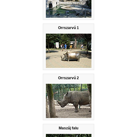
Orrszarvú 1
Orrszarvú 2
Maszáj falu