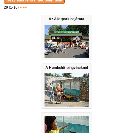
29 (1-16)
>
>>
Az Állatpark bejárata
A Humboldt-pingvineknél