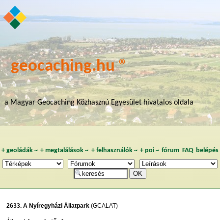
geocaching.hu ®
a Magyar Geocaching Közhasznú Egyesület hivatalos oldala
+
geoládák
~
+
megtalálások
~
+
felhasználók
~
+
poi
~
fórum
FAQ
belépés
2633. A Nyíregyházi Állatpark
(GCALAT)