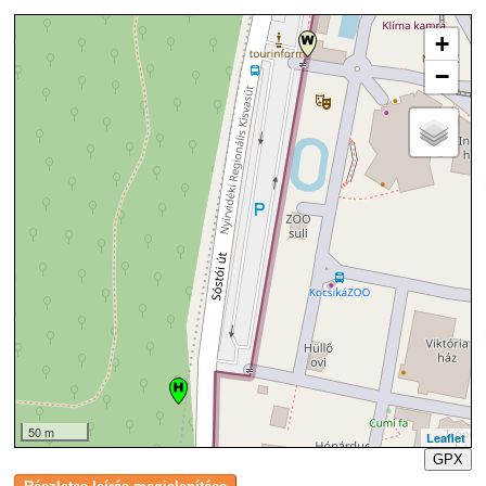
+
−
50 m
Leaflet
GPX