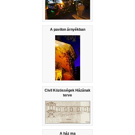
A pavilon árnyékban
Civil Közösségek Házának
terve
A ház ma