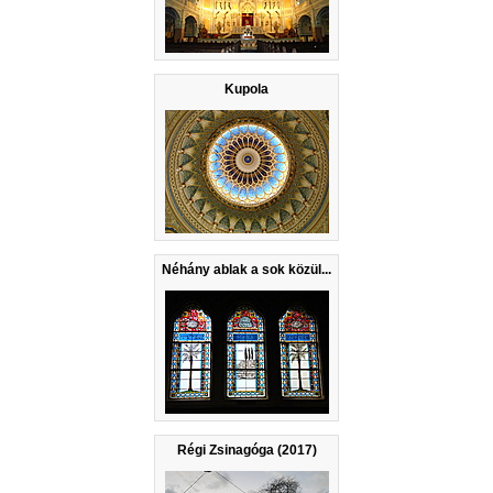
Kupola
Néhány ablak a sok közül...
Régi Zsinagóga (2017)