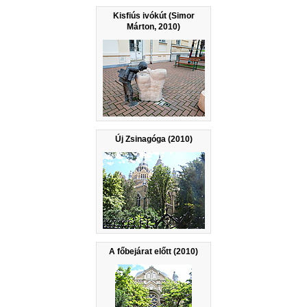
Kisfiús ivókút (Simor
Márton, 2010)
Új Zsinagóga (2010)
A főbejárat előtt (2010)