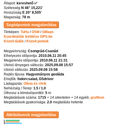
Állapot:
kereshető ✅
Szélesség
N 46° 15,221'
Hosszúság
E 20° 8,505'
Magasság:
78 m
Térképen:
TuHu
/
OSM
/
GMaps
Koordináták letöltése GPS-be
Közeli ládák
/
Közeli pontok
Megye/ország:
Csongrád-Csanád
Elhelyezés időpontja:
2010.06.11 20:45
Megjelenés időpontja:
2010.06.11 21:31
Utolsó lényeges változás:
2025.09.08 15:57
Utolsó változás:
2025.09.08 15:58
Rejtés típusa:
Hagyományos geoláda
Elrejtők:
fodorcsalad, GSdriver
Ládagazda:
Olívia és Ulrik
Nehézség / Terep:
1.5 / 1.0
Úthossz a kiindulóponttól:
5
m
Megtalálások száma:
1715
+ 14 sikertelen
+ 14 egyéb
,
grafikon
Megtalálások gyakorisága:
2.0
megtalálás hetente
K
R
W