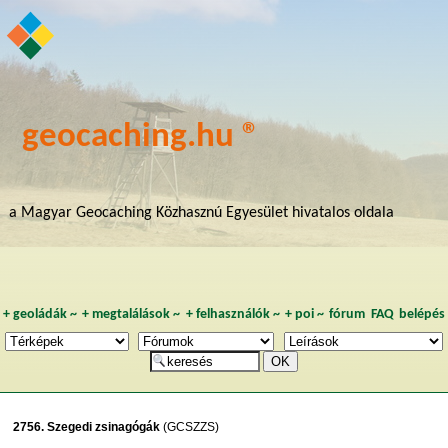
geocaching.hu ®
a Magyar Geocaching Közhasznú Egyesület hivatalos oldala
+
geoládák
~
+
megtalálások
~
+
felhasználók
~
+
poi
~
fórum
FAQ
belépés
2756. Szegedi zsinagógák
(GCSZZS)