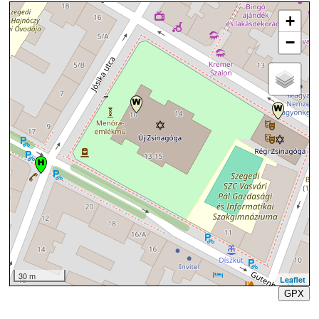
+
−
30 m
Leaflet
GPX