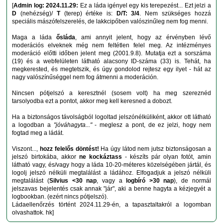
[
Admin log: 2024.11.29:
Ez a láda igényel egy kis terepezést... Ezt jelzi a
D
(nehézség)/
T
(terep) értéke is:
D/T: 3/4
. Nem szükséges hozzá
speciális mászófelszerelés, de lakkcipőben valószinűleg nem fog menni.
Maga a láda
ősláda
, ami annyit jelent, hogy az érvényben lévő
moderációs elveknek még nem feltétlen felel meg. Az intézményes
moderáció előtti időben jelent meg (2001.9.8). Mutatja ezt a sorszáma
(19) és a webfelületen látható alacsony ID-száma (33) is. Tehát, ha
megkerested, és megtetszik, és úgy gondolod rejtesz egy ilyet - hát az
nagy valószínűséggel nem fog átmenni a moderáción.
Nincsen pótjelszó a keresztnél (sosem volt) ha meg szereznéd
tarsolyodba ezt a pontot, akkor meg kell keresned a dobozt.
Ha a biztonságos távolságból logoltad jelszónélküliként, akkor ott látható
a logodban a
"jóváhagyta..."
- meglesz a pont, de ez jelzi, hogy nem
fogtad meg a ládát.
Viszont...,
hozz felelős döntést!
Ha úgy látod nem jutsz biztonságosan a
jelszó birtokába, akkor
ne kockáztass
- készíts pár olyan fotót, amin
látható vagy, és/vagy hogy a láda 10-20-méteres közelségében jártál, és
logolj jelszó nélküli megtalálást a ládához. Elfogadjuk a jelszó nélküli
megtalálást (
Silvius <30 nap
, vagy a
logbíró >30 nap
), de normál
jelszavas bejelentés csak annak "jár", aki a benne hagyta a kézjegyét a
logbookban. (ezért nincs pótjelszó).
Ládaellenőrzés történt 2024.11.29-én, a tapasztaltakról a logomban
olvashattok. hk]