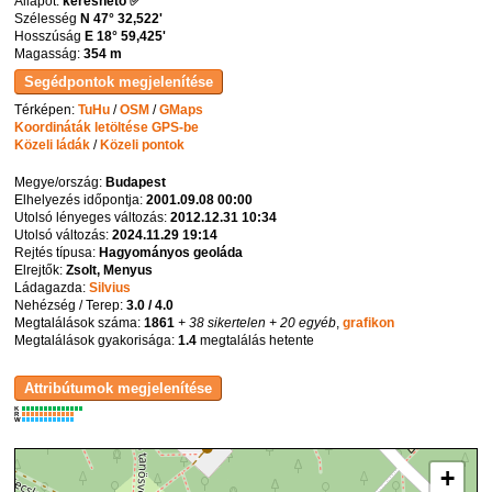
Állapot:
kereshető ✅
Szélesség
N 47° 32,522'
Hosszúság
E 18° 59,425'
Magasság:
354 m
Térképen:
TuHu
/
OSM
/
GMaps
Koordináták letöltése GPS-be
Közeli ládák
/
Közeli pontok
Megye/ország:
Budapest
Elhelyezés időpontja:
2001.09.08 00:00
Utolsó lényeges változás:
2012.12.31 10:34
Utolsó változás:
2024.11.29 19:14
Rejtés típusa:
Hagyományos geoláda
Elrejtők:
Zsolt, Menyus
Ládagazda:
Silvius
Nehézség / Terep:
3.0 / 4.0
Megtalálások száma:
1861
+ 38 sikertelen
+ 20 egyéb
,
grafikon
Megtalálások gyakorisága:
1.4
megtalálás hetente
K
R
W
+