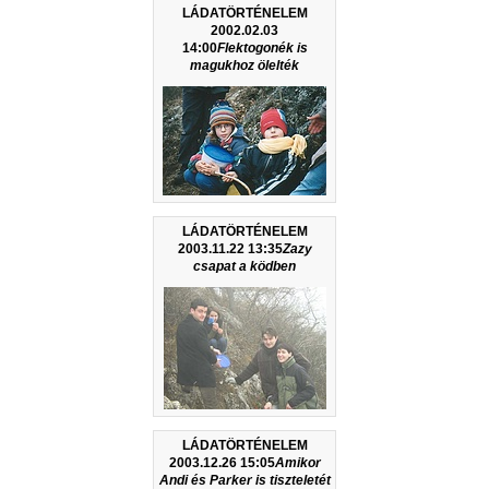
LÁDATÖRTÉNELEM
2002.02.03
14:00
Flektogonék is
magukhoz ölelték
LÁDATÖRTÉNELEM
2003.11.22 13:35
Zazy
csapat a ködben
LÁDATÖRTÉNELEM
2003.12.26 15:05
Amikor
Andi és Parker is tiszteletét