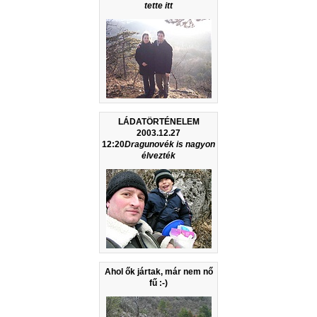
tette itt
LÁDATÖRTÉNELEM
2003.12.27
12:20
Dragunovék is nagyon
élvezték
Ahol ők jártak, már nem nő
fű :-)