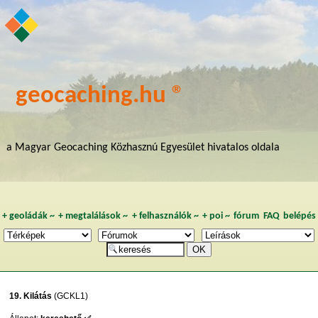
geocaching.hu ®
a Magyar Geocaching Közhasznú Egyesület hivatalos oldala
+
geoládák
~
+
megtalálások
~
+
felhasználók
~
+
poi
~
fórum
FAQ
belépés
19. Kilátás
(GCKL1)