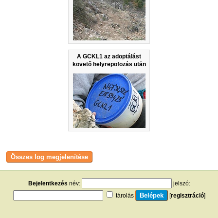
A GCKL1 az adoptálást
követő helyrepofozás után
Bejelentkezés
név:
jelszó:
tárolás
[
regisztráció
]
[
turistautak.hu
] [
hasznos apróságok
] [
jogi tudnivalók
]