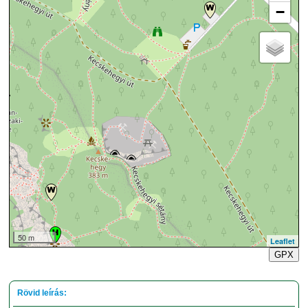
−
50 m
Leaflet
GPX