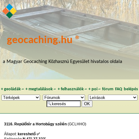
geocaching.hu ®
a Magyar Geocaching Közhasznú Egyesület hivatalos oldala
+
geoládák
~
+
megtalálások
~
+
felhasználók
~
+
poi
~
fórum
FAQ
belépés
3116. Repülőtér a Hortobágy szélén
(GCLHHO)
Állapot:
kereshető ✅
Szélesség
N 47° 27,323'