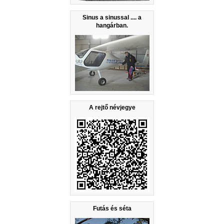
Sinus a sinussal .... a
hangárban.
A rejtő névjegye
Futás és séta