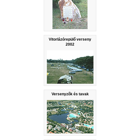
Vitorlázórepülő verseny
2002
Versenyzők és tavak