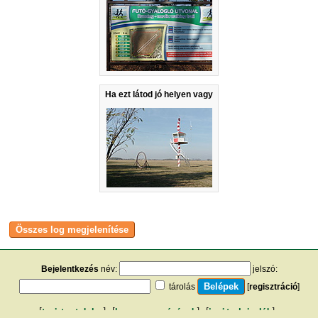
Ha ezt látod jó helyen vagy
Bejelentkezés
név:
jelszó:
tárolás
[
regisztráció
]
[
turistautak.hu
] [
hasznos apróságok
] [
jogi tudnivalók
]