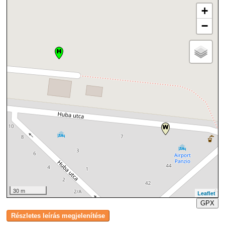
+
−
30 m
Leaflet
GPX