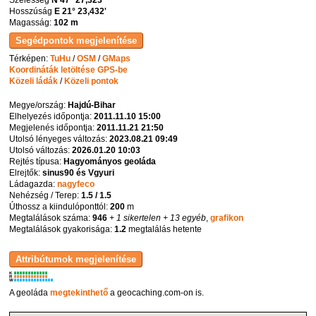
Hosszúság
E 21° 23,432'
Magasság:
102 m
Térképen:
TuHu
/
OSM
/
GMaps
Koordináták letöltése GPS-be
Közeli ládák
/
Közeli pontok
Megye/ország:
Hajdú-Bihar
Elhelyezés időpontja:
2011.11.10 15:00
Megjelenés időpontja:
2011.11.21 21:50
Utolsó lényeges változás:
2023.08.21 09:49
Utolsó változás:
2026.01.20 10:03
Rejtés típusa:
Hagyományos geoláda
Elrejtők:
sinus90 és Vgyuri
Ládagazda:
nagyfeco
Nehézség / Terep:
1.5 / 1.5
Úthossz a kiindulóponttól:
200
m
Megtalálások száma:
946
+ 1 sikertelen
+ 13 egyéb
,
grafikon
Megtalálások gyakorisága:
1.2
megtalálás hetente
K
R
W
A geoláda
megtekinthető
a geocaching.com-on is.