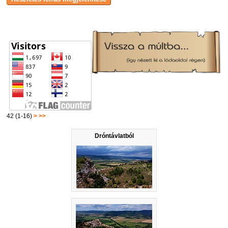
42 (1-16)
>
>>
Dróntávlatból