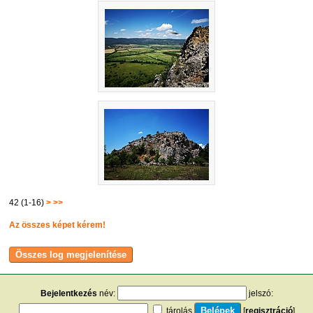
42 (1-16)
>
>>
Az összes képet kérem!
Bejelentkezés
név:
jelszó:
tárolás
[
regisztráció
]