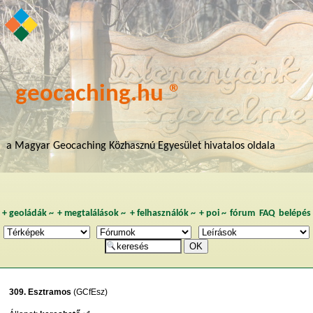
geocaching.hu ®
a Magyar Geocaching Közhasznú Egyesület hivatalos oldala
+
geoládák
~
+
megtalálások
~
+
felhasználók
~
+
poi
~
fórum
FAQ
belépés
309. Esztramos
(GCfEsz)