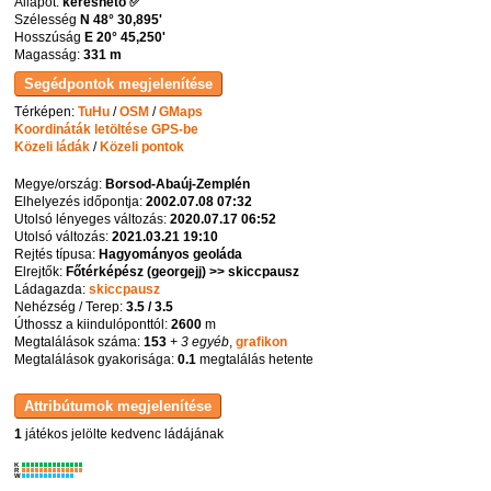
Állapot:
kereshető ✅
Szélesség
N 48° 30,895'
Hosszúság
E 20° 45,250'
Magasság:
331 m
Térképen:
TuHu
/
OSM
/
GMaps
Koordináták letöltése GPS-be
Közeli ládák
/
Közeli pontok
Megye/ország:
Borsod-Abaúj-Zemplén
Elhelyezés időpontja:
2002.07.08 07:32
Utolsó lényeges változás:
2020.07.17 06:52
Utolsó változás:
2021.03.21 19:10
Rejtés típusa:
Hagyományos geoláda
Elrejtők:
Főtérképész (georgejj) >> skiccpausz
Ládagazda:
skiccpausz
Nehézség / Terep:
3.5 / 3.5
Úthossz a kiindulóponttól:
2600
m
Megtalálások száma:
153
+ 3 egyéb
,
grafikon
Megtalálások gyakorisága:
0.1
megtalálás hetente
1
játékos jelölte kedvenc ládájának
K
R
W