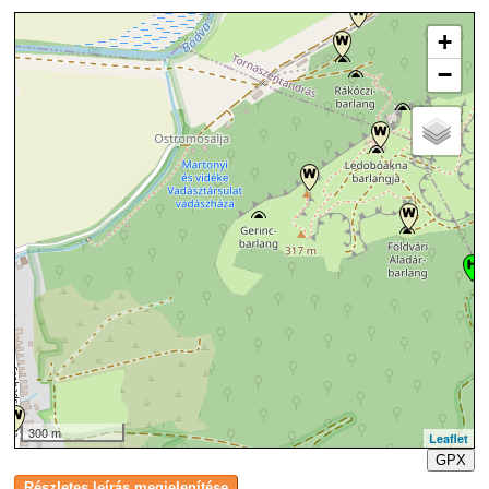
+
−
300 m
Leaflet
GPX