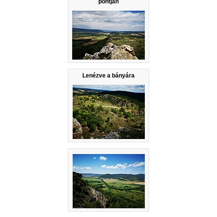
pontján
Lenézve a bányára