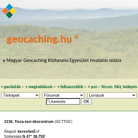
geocaching.hu ®
a Magyar Geocaching Közhasznú Egyesület hivatalos oldala
+
geoládák
~
+
megtalálások
~
+
felhasználók
~
+
poi
~
fórum
FAQ
belépés
3336. Tisza-tavi ökocentrum
(GCTTOC)
Állapot:
kereshető ✅
Szélesség
N 47° 38,750'