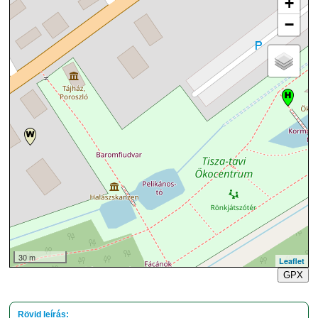
+
−
30 m
Leaflet
GPX