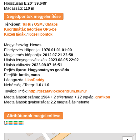
Hosszúság
E 20° 39,649'
Magasság:
110 m
Térképen:
TuHu
/
OSM
/
GMaps
Koordináták letöltése GPS-be
Közeli ládák
/
Közeli pontok
Megye/ország:
Heves
Elhelyezés időpontja:
1970.01.01 01:00
Megjelenés időpontja:
2012.07.21 23:58
Utolsó lényeges változás:
2023.08.05 22:02
Utolsó változás:
2023.08.07 16:51
Rejtés típusa:
Hagyományos geoláda
Elrejtők:
fattila, mato
Ládagazda:
LionDaddy
Nehézség / Terep:
1.0 / 1.0
További infók:
http://tiszataviokocentrum.hu/hu/
Megtalálások száma:
1584
+ 2 sikertelen
+ 12 egyéb
,
grafikon
Megtalálások gyakorisága:
2.2
megtalálás hetente
K
R
W