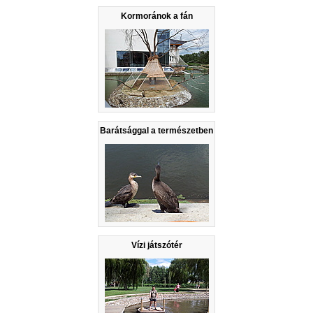
Kormoránok a fán
Barátsággal a természetben
Vízi játszótér