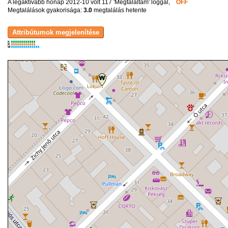
A legaktívabb hónap 2012-10 volt 117 'Megtaláltam' loggal,
OFF
Megtalálások gyakorisága:
3.0
megtalálás hetente
K
R
W