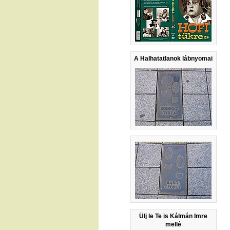
A Halhatatlanok lábnyomai
Ülj le Te is Kálmán Imre
mellé