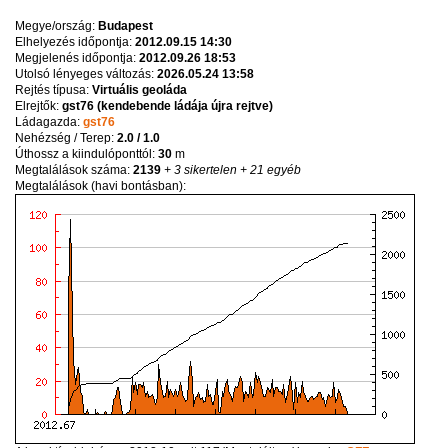
Megye/ország:
Budapest
Elhelyezés időpontja:
2012.09.15 14:30
Megjelenés időpontja:
2012.09.26 18:53
Utolsó lényeges változás:
2026.05.24 13:58
Rejtés típusa:
Virtuális geoláda
Elrejtők:
gst76 (kendebende ládája újra rejtve)
Ládagazda:
gst76
Nehézség / Terep:
2.0 / 1.0
Úthossz a kiindulóponttól:
30
m
Megtalálások száma:
2139
+ 3 sikertelen
+ 21 egyéb
Megtalálások (havi bontásban):