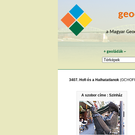
geo
a Magyar Geoc
+
geoládák
~
3407. Hofi és a Halhatatlanok
(GCHOFI
A szobor címe : Szinház