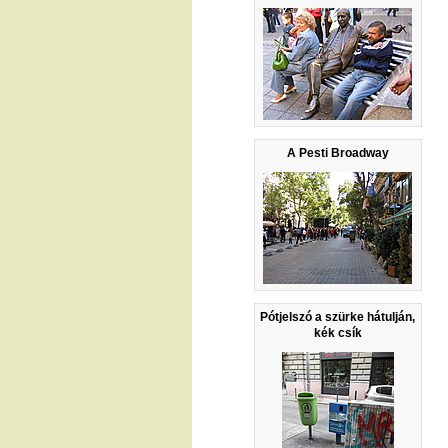
A Pesti Broadway
Pótjelszó a szürke hátulján,
kék csík