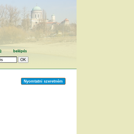
Q
belépés
Nyomtatni szeretném