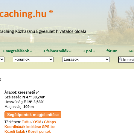
caching.hu ®
aching Közhasznú Egyesület hivatalos oldala
+
megtalálások
~
+
felhasználók
~
+
poi
~
fórum
FA
)
Állapot:
kereshető ✅
Szélesség
N 47° 30,248'
Hosszúság
E 19° 3,580'
Magasság:
109 m
Térképen:
TuHu
/
OSM
/
GMaps
Koordináták letöltése GPS-be
Közeli ládák
/
Közeli pontok