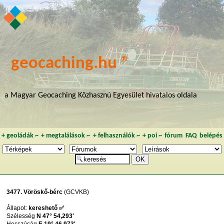
geocaching.hu ®
a Magyar Geocaching Közhasznú Egyesület hivatalos oldala
+
geoládák
~
+
megtalálások
~
+
felhasználók
~
+
poi
~
fórum
FAQ
belépés
3477. Vöröskő-bérc
(GCVKB)
Állapot:
kereshető ✅
Szélesség
N 47° 54,293'
Hosszúság
E 19° 46,973'