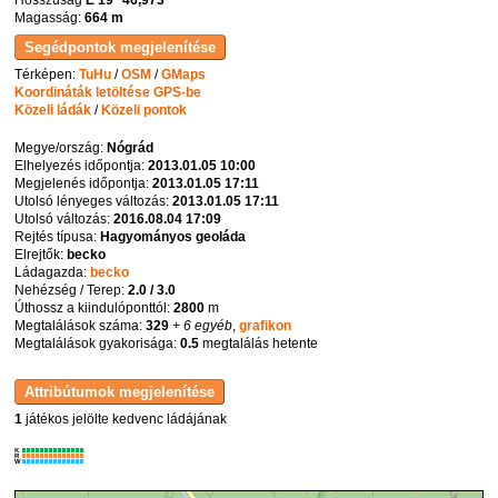
Magasság:
664 m
Térképen:
TuHu
/
OSM
/
GMaps
Koordináták letöltése GPS-be
Közeli ládák
/
Közeli pontok
Megye/ország:
Nógrád
Elhelyezés időpontja:
2013.01.05 10:00
Megjelenés időpontja:
2013.01.05 17:11
Utolsó lényeges változás:
2013.01.05 17:11
Utolsó változás:
2016.08.04 17:09
Rejtés típusa:
Hagyományos geoláda
Elrejtők:
becko
Ládagazda:
becko
Nehézség / Terep:
2.0 / 3.0
Úthossz a kiindulóponttól:
2800
m
Megtalálások száma:
329
+ 6 egyéb
,
grafikon
Megtalálások gyakorisága:
0.5
megtalálás hetente
1
játékos jelölte kedvenc ládájának
K
R
W