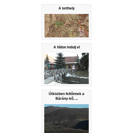
A tetthely
A hídon indulj el
Útközben feltűnnek a
Bárány-kő, ...