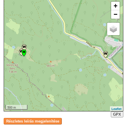
+
−
500 m
Leaflet
GPX