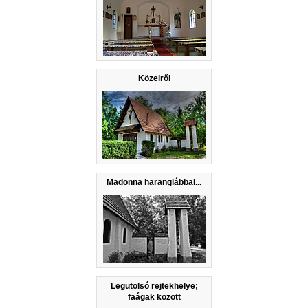
Közelről
Madonna haranglábbal...
Legutolsó rejtekhelye;
faágak között