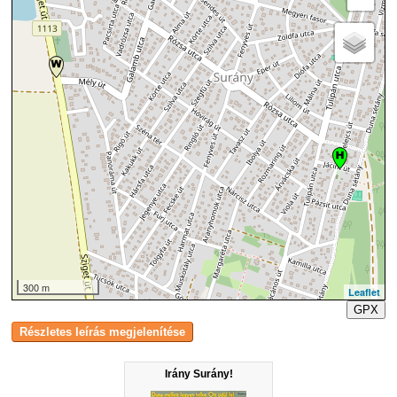
300 m
Leaflet
GPX
Irány Surány!