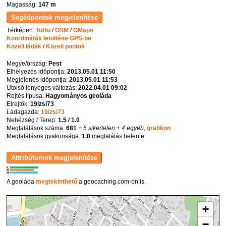
Magasság:
147 m
Térképen:
TuHu
/
OSM
/
GMaps
Koordináták letöltése GPS-be
Közeli ládák
/
Közeli pontok
Megye/ország:
Pest
Elhelyezés időpontja:
2013.05.01 11:50
Megjelenés időpontja:
2013.05.01 11:53
Utolsó lényeges változás:
2022.04.01 09:02
Rejtés típusa:
Hagyományos geoláda
Elrejtők:
19izsi73
Ládagazda:
19izsi73
Nehézség / Terep:
1.5 / 1.0
Megtalálások száma:
681
+ 5 sikertelen
+ 4 egyéb
,
grafikon
Megtalálások gyakorisága:
1.0
megtalálás hetente
K
R
W
A geoláda
megtekinthető
a geocaching.com-on is.
+
−