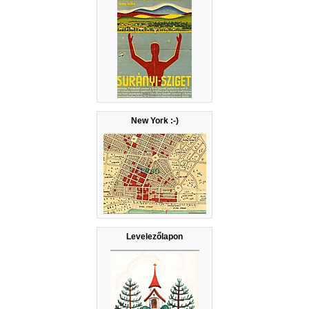
New York :-)
Levelezőlapon