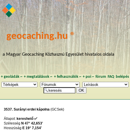
geocaching.hu ®
a Magyar Geocaching Közhasznú Egyesület hivatalos oldala
+
geoládák
~
+
megtalálások
~
+
felhasználók
~
+
poi
~
fórum
FAQ
belépés
3537. Surányi erdei kápolna
(GCSek)
Állapot:
kereshető ✅
Szélesség
N 47° 42,653'
Hosszúság
E 19° 7,154'