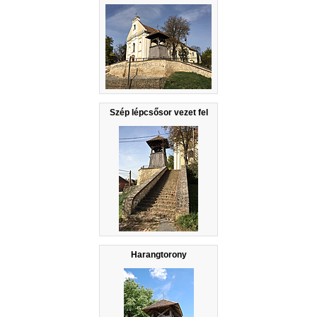
Szép lépcsősor vezet fel
Harangtorony