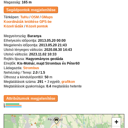
Magasság:
165 m
Térképen:
TuHu
/
OSM
/
GMaps
Koordináták letöltése GPS-be
Közeli ládák
/
Közeli pontok
Megye/ország:
Baranya
Elhelyezés időpontja:
2013.05.20 00:00
Megjelenés időpontja:
2013.05.20 21:43
Utolsó lényeges változás:
2020.08.30 14:43
Utolsó változás:
2023.11.02 10:33
Rejtés típusa:
Hagyományos geoláda
Elrejtők:
Kis-Molnár, majd Strombus és Péter60
Ládagazda:
Strombus
Nehézség / Terep:
2.0 / 1.5
Úthossz a kiindulóponttól:
50
m
Megtalálások száma:
291
+ 3 egyéb
,
grafikon
Megtalálások gyakorisága:
0.4
megtalálás hetente
K
R
W
+