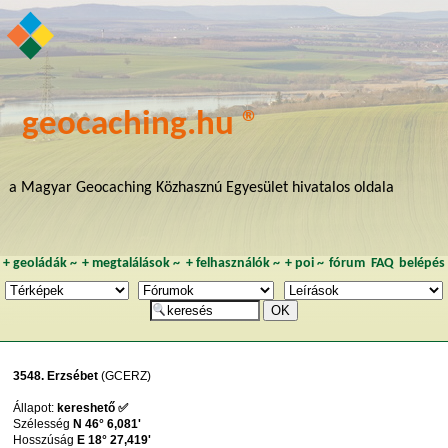
geocaching.hu ®
a Magyar Geocaching Közhasznú Egyesület hivatalos oldala
+
geoládák
~
+
megtalálások
~
+
felhasználók
~
+
poi
~
fórum
FAQ
belépés
3548. Erzsébet
(GCERZ)
Állapot:
kereshető ✅
Szélesség
N 46° 6,081'
Hosszúság
E 18° 27,419'