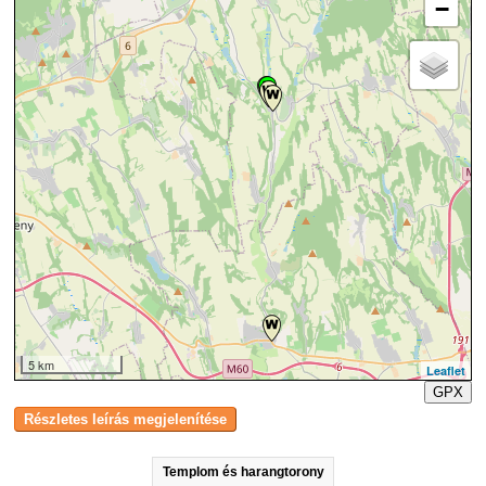
−
5 km
Leaflet
GPX
Templom és harangtorony