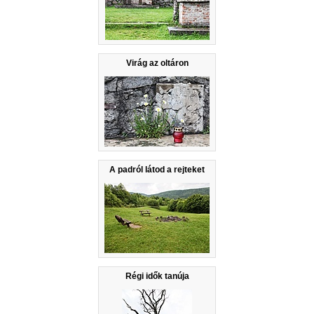
Virág az oltáron
A padról látod a rejteket
Régi idők tanúja