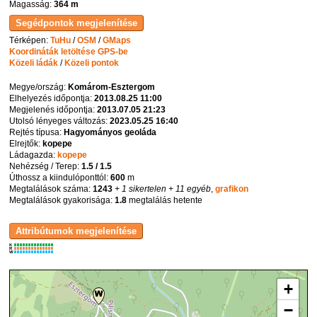
Magasság:
364 m
Térképen:
TuHu
/
OSM
/
GMaps
Koordináták letöltése GPS-be
Közeli ládák
/
Közeli pontok
Megye/ország:
Komárom-Esztergom
Elhelyezés időpontja:
2013.08.25 11:00
Megjelenés időpontja:
2013.07.05 21:23
Utolsó lényeges változás:
2023.05.25 16:40
Rejtés típusa:
Hagyományos geoláda
Elrejtők:
kopepe
Ládagazda:
kopepe
Nehézség / Terep:
1.5 / 1.5
Úthossz a kiindulóponttól:
600
m
Megtalálások száma:
1243
+ 1 sikertelen
+ 11 egyéb
,
grafikon
Megtalálások gyakorisága:
1.8
megtalálás hetente
K
R
W
+
−