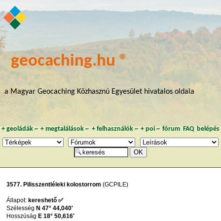
geocaching.hu ®
a Magyar Geocaching Közhasznú Egyesület hivatalos oldala
+
geoládák
~
+
megtalálások
~
+
felhasználók
~
+
poi
~
fórum
FAQ
belépés
3577. Pilisszentléleki kolostorrom
(GCPILE)
Állapot:
kereshető ✅
Szélesség
N 47° 44,040'
Hosszúság
E 18° 50,616'