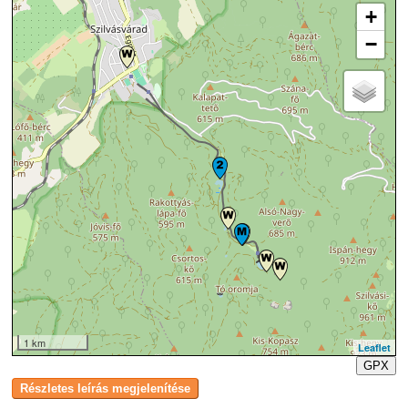
+
−
1 km
Leaflet
GPX