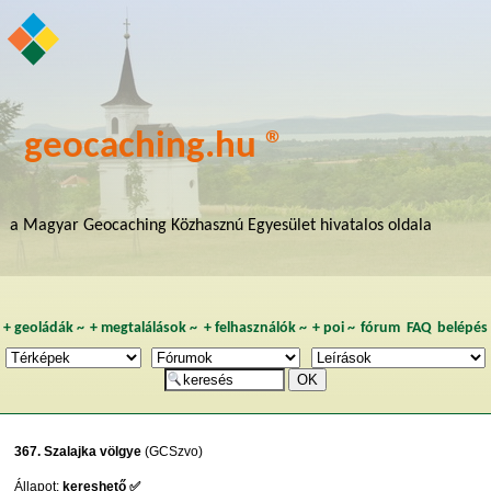
geocaching.hu ®
a Magyar Geocaching Közhasznú Egyesület hivatalos oldala
+
geoládák
~
+
megtalálások
~
+
felhasználók
~
+
poi
~
fórum
FAQ
belépés
367. Szalajka völgye
(GCSzvo)
Állapot:
kereshető ✅