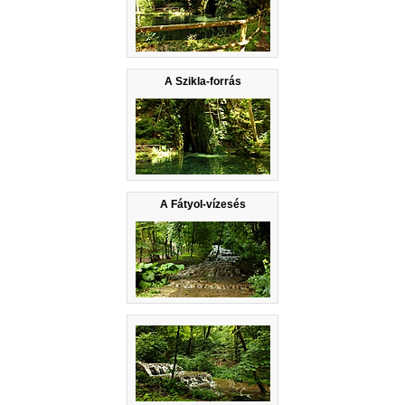
A Szikla-forrás
A Fátyol-vízesés