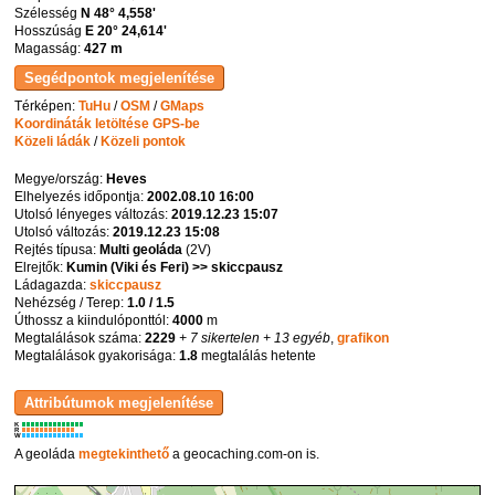
Szélesség
N 48° 4,558'
Hosszúság
E 20° 24,614'
Magasság:
427 m
Térképen:
TuHu
/
OSM
/
GMaps
Koordináták letöltése GPS-be
Közeli ládák
/
Közeli pontok
Megye/ország:
Heves
Elhelyezés időpontja:
2002.08.10 16:00
Utolsó lényeges változás:
2019.12.23 15:07
Utolsó változás:
2019.12.23 15:08
Rejtés típusa:
Multi geoláda
(
2V
)
Elrejtők:
Kumin (Viki és Feri) >> skiccpausz
Ládagazda:
skiccpausz
Nehézség / Terep:
1.0 / 1.5
Úthossz a kiindulóponttól:
4000
m
Megtalálások száma:
2229
+ 7 sikertelen
+ 13 egyéb
,
grafikon
Megtalálások gyakorisága:
1.8
megtalálás hetente
K
R
W
A geoláda
megtekinthető
a geocaching.com-on is.