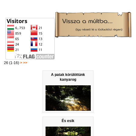
26 (1-16)
>
>>
A patak körülöttünk
kanyarog
És esik