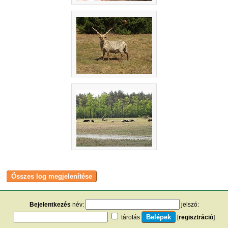
Bejelentkezés
név:
jelszó:
tárolás
[
regisztráció
]