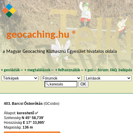
geocaching.hu ®
a Magyar Geocaching Közhasznú Egyesület hivatalos oldala
+
geoládák
~
+
megtalálások
~
+
felhasználók
~
+
poi
~
fórum
FAQ
belépés
403. Barcsi Ősborókás
(GCosbo)
Állapot:
kereshető ✅
Szélesség
N 45° 58,739'
Hosszúság
E 17° 33,995'
Magasság:
136 m