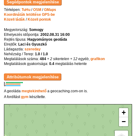
Térképen:
TuHu
/
OSM
/
GMaps
Koordináták letöltése GPS-be
Közeli ládák
/
Közeli pontok
Megye/ország:
Somogy
Elhelyezés időpontja:
2002.08.31 16:00
Rejtés típusa:
Hagyományos geoláda
Elrejtők:
Laci és Gyuszkó
Ládagazda:
szereday
Nehézség / Terep:
1.0 / 1.0
Megtalálások száma:
484
+ 2 sikertelen
+ 12 egyéb
,
grafikon
Megtalálások gyakorisága:
0.4
megtalálás hetente
K
R
W
A geoláda
megtekinthető
a geocaching.com-on is.
A fordítást
gym
készítette.
+
−