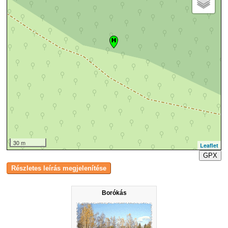
30 m
Leaflet
GPX
Borókás