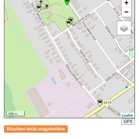
+
−
100 m
Leaflet
GPX