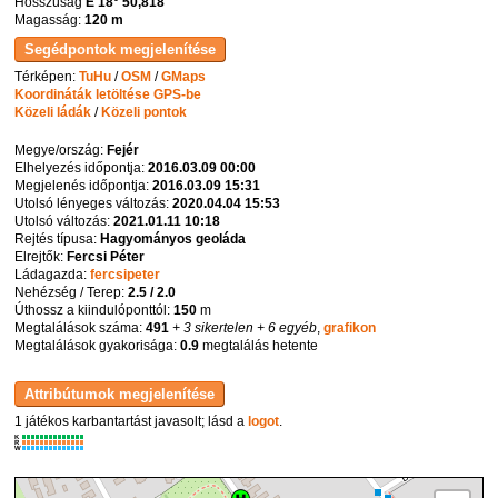
Hosszúság
E 18° 50,818'
Magasság:
120 m
Térképen:
TuHu
/
OSM
/
GMaps
Koordináták letöltése GPS-be
Közeli ládák
/
Közeli pontok
Megye/ország:
Fejér
Elhelyezés időpontja:
2016.03.09 00:00
Megjelenés időpontja:
2016.03.09 15:31
Utolsó lényeges változás:
2020.04.04 15:53
Utolsó változás:
2021.01.11 10:18
Rejtés típusa:
Hagyományos geoláda
Elrejtők:
Fercsi Péter
Ládagazda:
fercsipeter
Nehézség / Terep:
2.5 / 2.0
Úthossz a kiindulóponttól:
150
m
Megtalálások száma:
491
+ 3 sikertelen
+ 6 egyéb
,
grafikon
Megtalálások gyakorisága:
0.9
megtalálás hetente
1 játékos karbantartást javasolt; lásd a
logot
.
K
R
W