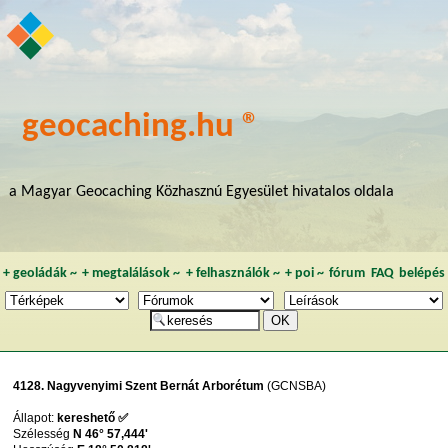
geocaching.hu ®
a Magyar Geocaching Közhasznú Egyesület hivatalos oldala
+
geoládák
~
+
megtalálások
~
+
felhasználók
~
+
poi
~
fórum
FAQ
belépés
4128. Nagyvenyimi Szent Bernát Arborétum
(GCNSBA)
Állapot:
kereshető ✅
Szélesség
N 46° 57,444'