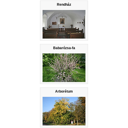
Rendház
Babarózsa-fa
Arborétum