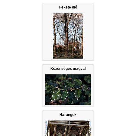
Fekete dió
Közönséges magyal
Harangok