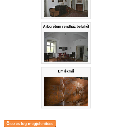
Arborétum rendház belülről
Emlékmű