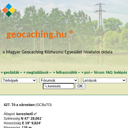
geocaching.hu ®
a Magyar Geocaching Közhasznú Egyesület hivatalos oldala
+
geoládák
~
+
megtalálások
~
+
felhasználók
~
+
poi
~
fórum
FAQ
belépés
427. Tó a városban
(GCBaTO)
Állapot:
kereshető ✅
Szélesség
N 47° 28,061'
Hosszúság
E 19° 9,824'
Magasság:
125 m