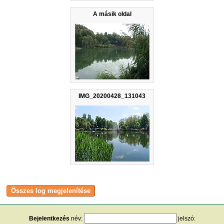
A másik oldal
IMG_20200428_131043
Bejelentkezés
név:
jelszó: