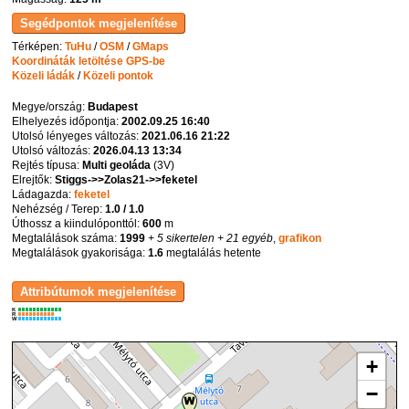
Térképen:
TuHu
/
OSM
/
GMaps
Koordináták letöltése GPS-be
Közeli ládák
/
Közeli pontok
Megye/ország:
Budapest
Elhelyezés időpontja:
2002.09.25 16:40
Utolsó lényeges változás:
2021.06.16 21:22
Utolsó változás:
2026.04.13 13:34
Rejtés típusa:
Multi geoláda
(
3V
)
Elrejtők:
Stiggs->>Zolas21->>feketel
Ládagazda:
feketel
Nehézség / Terep:
1.0 / 1.0
Úthossz a kiindulóponttól:
600
m
Megtalálások száma:
1999
+ 5 sikertelen
+ 21 egyéb
,
grafikon
Megtalálások gyakorisága:
1.6
megtalálás hetente
K
R
W
+
−