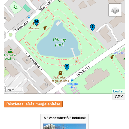
50 m
Leaflet
GPX
A "Vasembertől" indulunk