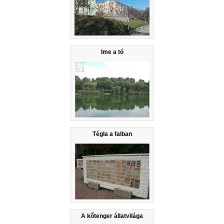
Ime a tó
Tégla a falban
A kőtenger állatvilága