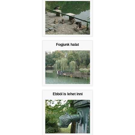
Fogjunk halat
Ebböl is lehet inni