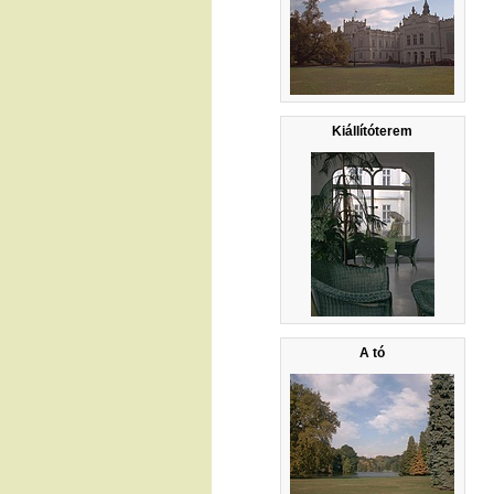
Kiállítóterem
A tó