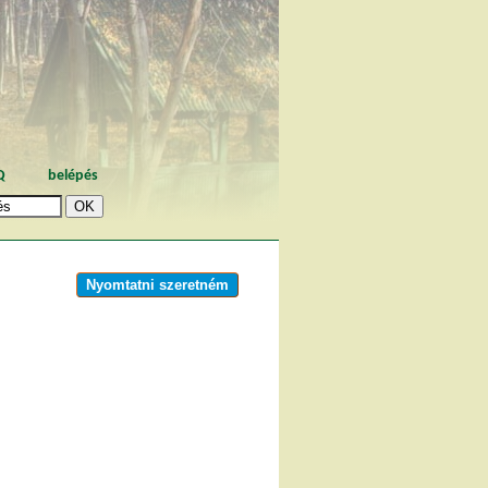
Q
belépés
Nyomtatni szeretném