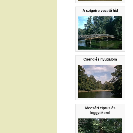
A szigetre vezető híd
Csend és nyugalom
Mocsári ciprus és
léggyökerei