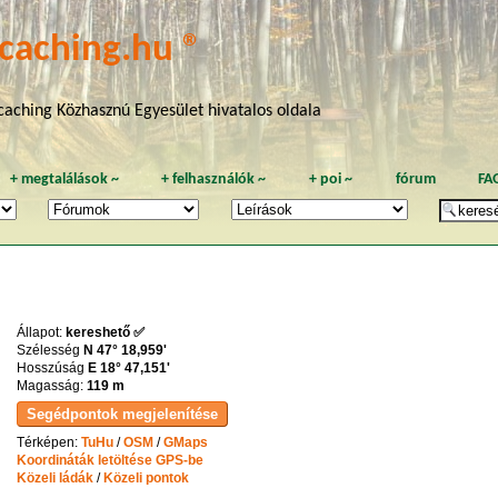
caching.hu ®
aching Közhasznú Egyesület hivatalos oldala
+
megtalálások
~
+
felhasználók
~
+
poi
~
fórum
FA
Állapot:
kereshető ✅
Szélesség
N 47° 18,959'
Hosszúság
E 18° 47,151'
Magasság:
119 m
Térképen:
TuHu
/
OSM
/
GMaps
Koordináták letöltése GPS-be
Közeli ládák
/
Közeli pontok