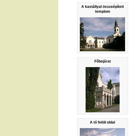
A kastállyal összeépített
templom
Főbejárat
A tó felöli oldal