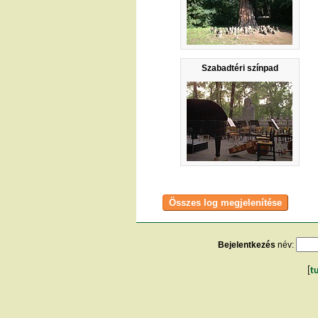
Szabadtéri színpad
Bejelentkezés
név:
[
t