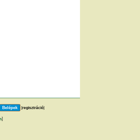
[
regisztráció
]
m
]