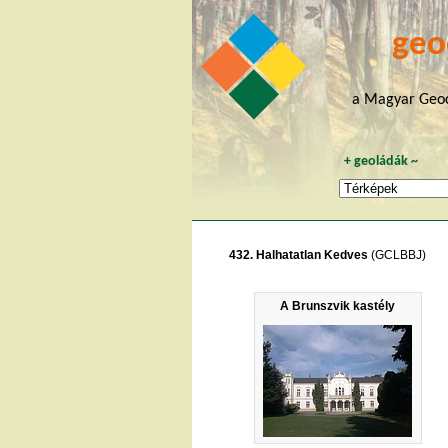
geo
a Magyar Geoc
+
geoládák
~
432. Halhatatlan Kedves
(GCLBBJ)
A Brunszvik kastély