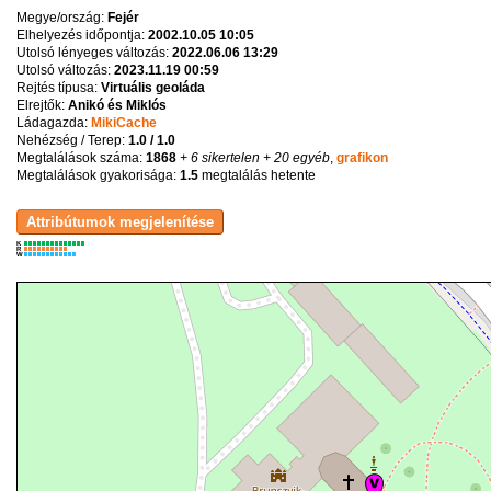
Megye/ország:
Fejér
Elhelyezés időpontja:
2002.10.05 10:05
Utolsó lényeges változás:
2022.06.06 13:29
Utolsó változás:
2023.11.19 00:59
Rejtés típusa:
Virtuális geoláda
Elrejtők:
Anikó és Miklós
Ládagazda:
MikiCache
Nehézség / Terep:
1.0 / 1.0
Megtalálások száma:
1868
+ 6 sikertelen
+ 20 egyéb
,
grafikon
Megtalálások gyakorisága:
1.5
megtalálás hetente
K
R
W