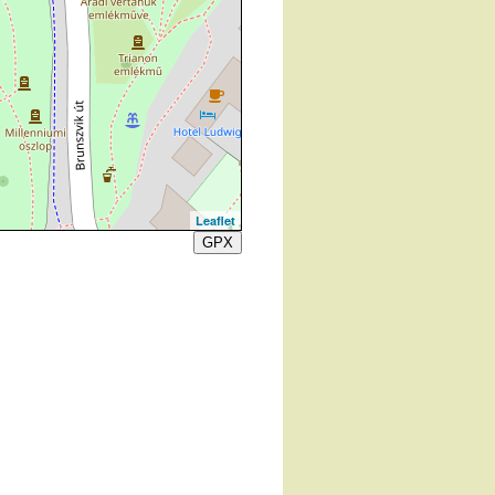
Leaflet
GPX