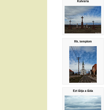
Kálvária
Rk. templom
Ezt látja a láda