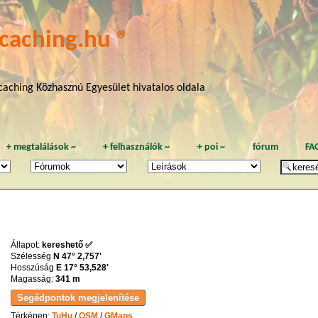
caching.hu ®
aching Közhasznú Egyesület hivatalos oldala
+
megtalálások
~
+
felhasználók
~
+
poi
~
fórum
FA
Állapot:
kereshető ✅
Szélesség
N 47° 2,757'
Hosszúság
E 17° 53,528'
Magasság:
341 m
Térképen:
TuHu
/
OSM
/
GMaps