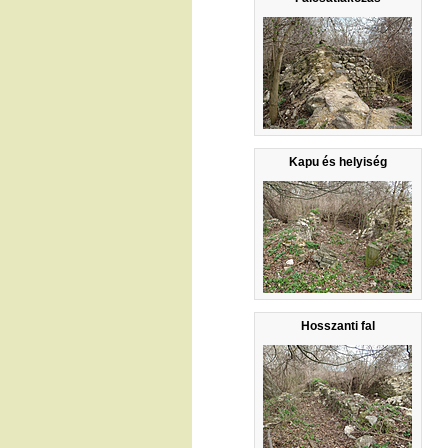
Kapu és helyiség
Hosszanti fal