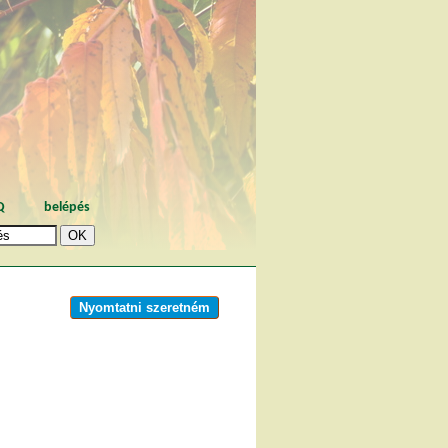
Q
belépés
Nyomtatni szeretném