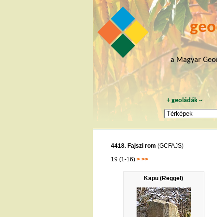
geo
a Magyar Geoc
+
geoládák
~
4418. Fajszi rom
(GCFAJS)
19 (1-16)
>
>>
Kapu (Reggel)