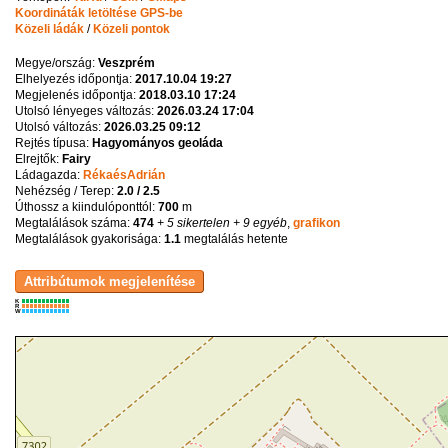
Koordináták letöltése GPS-be
Közeli ládák
/
Közeli pontok
Megye/ország:
Veszprém
Elhelyezés időpontja:
2017.10.04 19:27
Megjelenés időpontja:
2018.03.10 17:24
Utolsó lényeges változás:
2026.03.24 17:04
Utolsó változás:
2026.03.25 09:12
Rejtés típusa:
Hagyományos geoláda
Elrejtők:
Fairy
Ládagazda:
RékaésAdrián
Nehézség / Terep:
2.0 / 2.5
Úthossz a kiindulóponttól:
700
m
Megtalálások száma:
474
+ 5 sikertelen
+ 9 egyéb
,
grafikon
Megtalálások gyakorisága:
1.1
megtalálás hetente
K
R
W