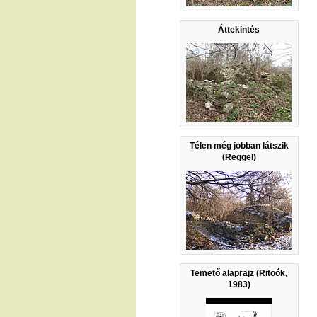
Áttekintés
Télen még jobban látszik
(Reggel)
Temető alaprajz (Ritoók,
1983)