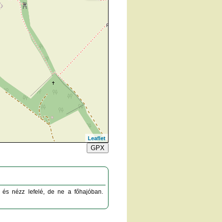
Leaflet
GPX
l és nézz lefelé, de ne a főhajóban.