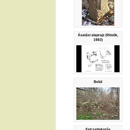
Ásatási alaprajz (Ritoók,
1983)
Belül
Falcsatlakozás