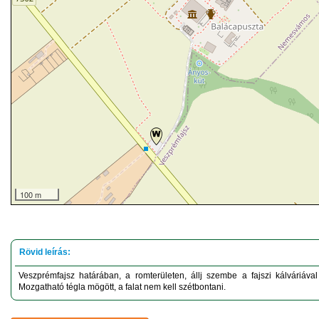
100 m
Veszprémfajsz határában, a romterületen, állj szembe a fajszi kálváriáva
Mozgatható tégla mögött, a falat nem kell szétbontani.