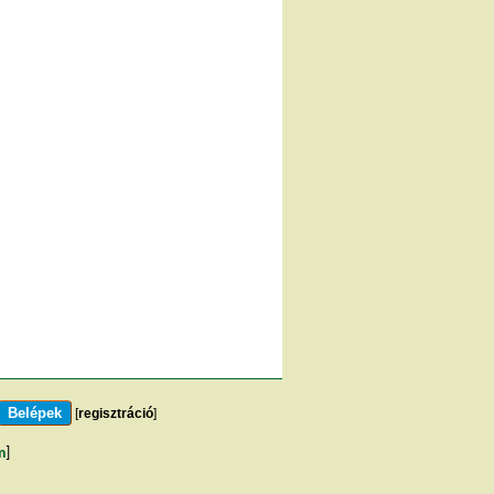
[
regisztráció
]
m
]