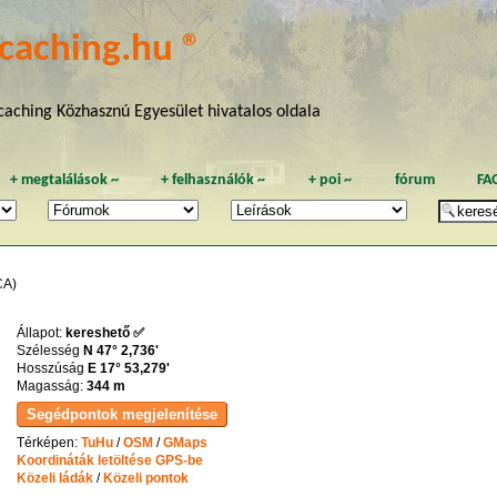
caching.hu ®
aching Közhasznú Egyesület hivatalos oldala
+
megtalálások
~
+
felhasználók
~
+
poi
~
fórum
FA
A)
Állapot:
kereshető ✅
Szélesség
N 47° 2,736'
Hosszúság
E 17° 53,279'
Magasság:
344 m
Térképen:
TuHu
/
OSM
/
GMaps
Koordináták letöltése GPS-be
Közeli ládák
/
Közeli pontok