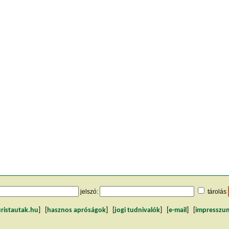
jelszó:
tárolás
uristautak.hu
] [
hasznos apróságok
] [
jogi tudnivalók
] [
e-mail
] [
impresszu