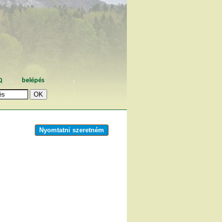
Q
belépés
Nyomtatni szeretném