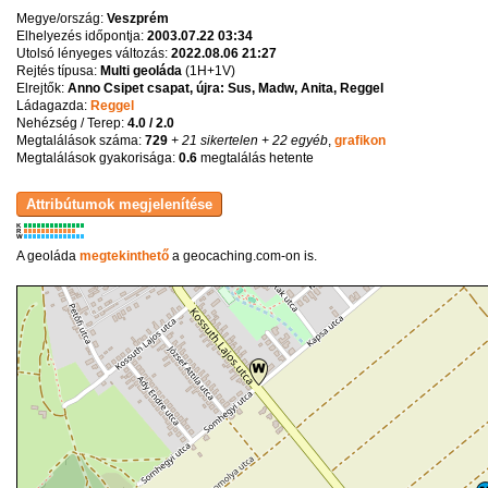
Megye/ország:
Veszprém
Elhelyezés időpontja:
2003.07.22 03:34
Utolsó lényeges változás:
2022.08.06 21:27
Rejtés típusa:
Multi geoláda
(
1H+1V
)
Elrejtők:
Anno Csipet csapat, újra: Sus, Madw, Anita, Reggel
Ládagazda:
Reggel
Nehézség / Terep:
4.0 / 2.0
Megtalálások száma:
729
+ 21 sikertelen
+ 22 egyéb
,
grafikon
Megtalálások gyakorisága:
0.6
megtalálás hetente
K
R
W
A geoláda
megtekinthető
a geocaching.com-on is.