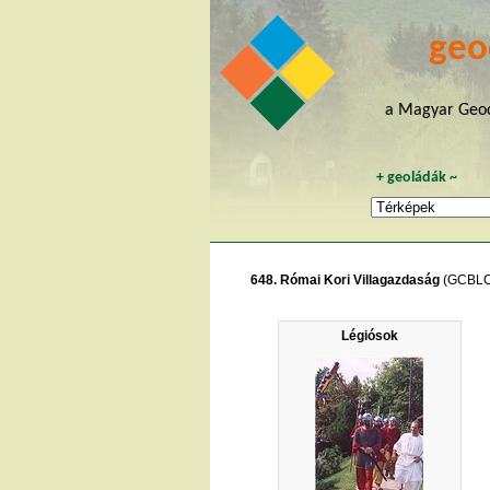
geo
a Magyar Geoc
+
geoládák
~
648. Római Kori Villagazdaság
(GCBLC
Légiósok