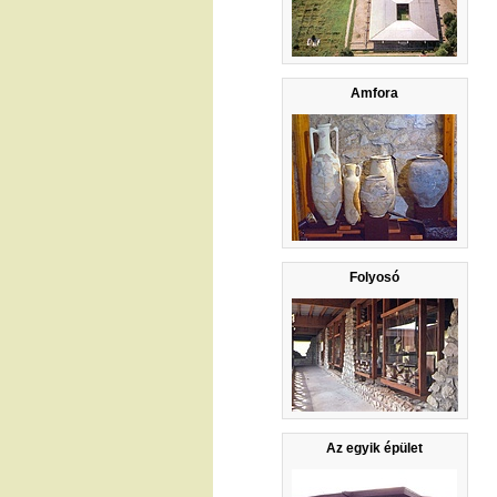
Amfora
Folyosó
Az egyik épület