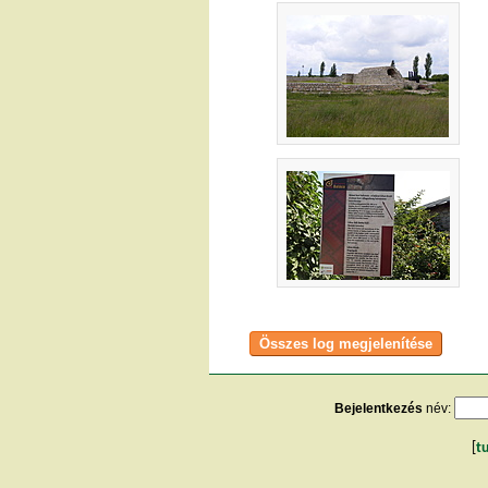
Bejelentkezés
név:
[
t