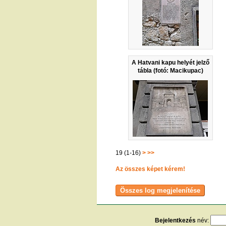
A Hatvani kapu helyét jelző
tábla (fotó: Macikupac)
19 (1-16)
>
>>
Az összes képet kérem!
Bejelentkezés
név: