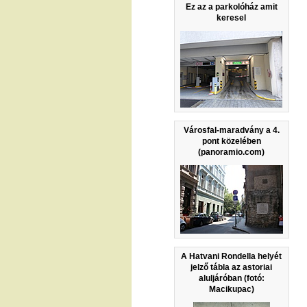
Ez az a parkolóház amit
keresel
Városfal-maradvány a 4.
pont közelében
(panoramio.com)
A Hatvani Rondella helyét
jelző tábla az astoriai
aluljáróban (fotó:
Macikupac)