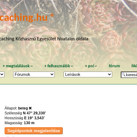
caching.hu ®
aching Közhasznú Egyesület hivatalos oldala
+
megtalálások
~
+
felhasználók
~
+
poi
~
fórum
FA
Állapot:
beteg ❌
Szélesség
N 47° 29,330'
Hosszúság
E 19° 3,543'
Magasság:
130 m