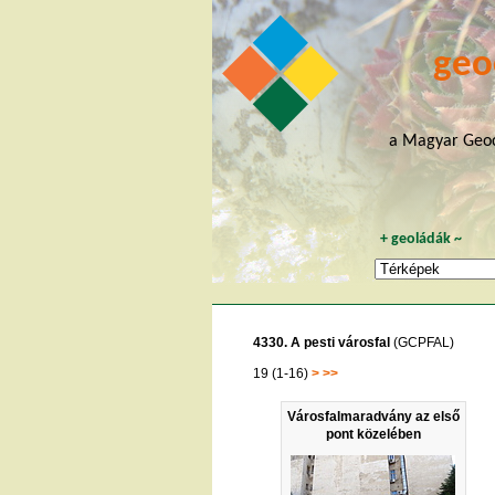
geo
a Magyar Geoc
+
geoládák
~
4330. A pesti városfal
(GCPFAL)
19 (1-16)
>
>>
Városfalmaradvány az első
pont közelében