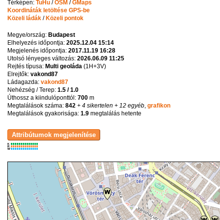
Térképen:
TuHu
/
OSM
/
GMaps
Koordináták letöltése GPS-be
Közeli ládák
/
Közeli pontok
Megye/ország:
Budapest
Elhelyezés időpontja:
2025.12.04 15:14
Megjelenés időpontja:
2017.11.19 16:28
Utolsó lényeges változás:
2026.06.09 11:25
Rejtés típusa:
Multi geoláda
(
1H+3V
)
Elrejtők:
vakond87
Ládagazda:
vakond87
Nehézség / Terep:
1.5 / 1.0
Úthossz a kiindulóponttól:
700
m
Megtalálások száma:
842
+ 4 sikertelen
+ 12 egyéb
,
grafikon
Megtalálások gyakorisága:
1.9
megtalálás hetente
K
R
W