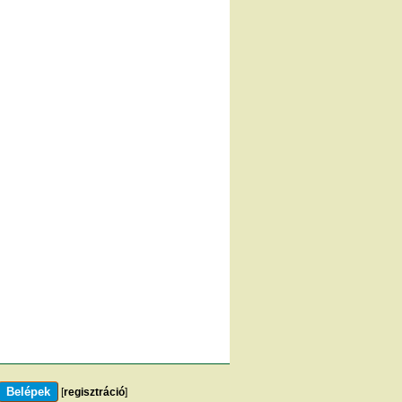
[
regisztráció
]