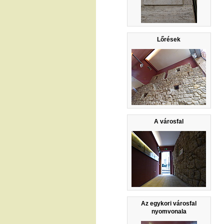
Lőrések
A városfal
Az egykori városfal
nyomvonala