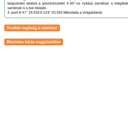
talajszinten találod a jelszórészletet. A 60°-os nyílású sarokban a világítot
saroknak is a bal oldalán.
4. pont N 47° 29.559 E 019° 03.593 Mikroláda a virágládánál.