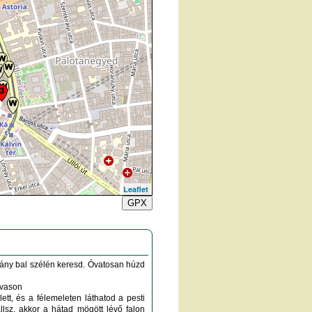
Leaflet
GPX
kány bal szélén keresd. Óvatosan húzd
 vason
t, és a félemeleten láthatod a pesti
állsz, akkor a hátad mögött lévő falon