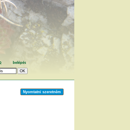
Q
belépés
Nyomtatni szeretném