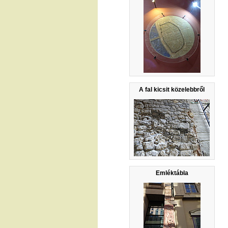
A fal kicsit közelebbről
Emléktábla