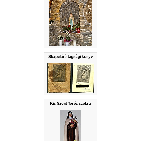
Skapuláré tagsági könyv
Kis Szent Teréz szobra