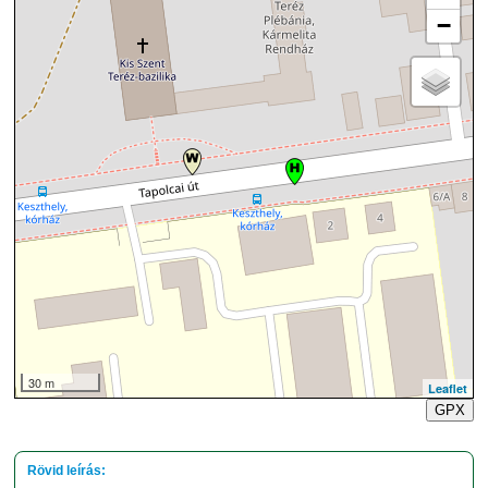
−
30 m
Leaflet
GPX