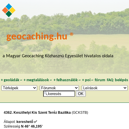
geocaching.hu ®
a Magyar Geocaching Közhasznú Egyesület hivatalos oldala
+
geoládák
~
+
megtalálások
~
+
felhasználók
~
+
poi
~
fórum
FAQ
belépés
4362. Keszthelyi Kis Szent Teréz Bazilika
(GCKSTB)
Állapot:
kereshető ✅
Szélesség
N 46° 46,195'