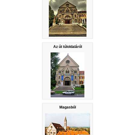
Az út túloldaláról
Magasból