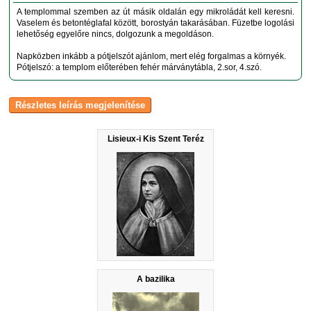
A templommal szemben az út másik oldalán egy mikroládát kell keresni.
Vaselem és betontéglafal között, borostyán takarásában. Füzetbe logolási
lehetőség egyelőre nincs, dolgozunk a megoldáson.
Napközben inkább a pótjelszót ajánlom, mert elég forgalmas a környék.
Pótjelszó: a templom előterében fehér márványtábla, 2.sor, 4.szó.
Lisieux-i Kis Szent Teréz
A bazilika