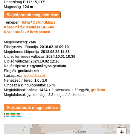
Hosszúság
E 17° 15,137'
Magasság:
124 m
Térképen:
TuHu
/
OSM
/
GMaps
Koordináták letöltése GPS-be
Közeli ládák
/
Közeli pontok
Megye/ország:
Zala
Elhelyezés időpontja:
2018.02.18 09:10
Megjelenés időpontja:
2018.02.22 11:38
Utolsó lényeges változás:
2024.10.01 18:36
Utolsó változás:
2024.10.02 12:20
Rejtés típusa:
Hagyományos geoláda
Elrejtők:
geoládászok
Ládagazda:
geoládászok
Nehézség / Terep:
1.0 / 1.0
Úthossz a kiindulóponttól:
15
m
Megtalálások száma:
1434
+ 2 sikertelen
+ 11 egyéb
,
grafikon
Megtalálások gyakorisága:
3.2
megtalálás hetente
K
R
W
+