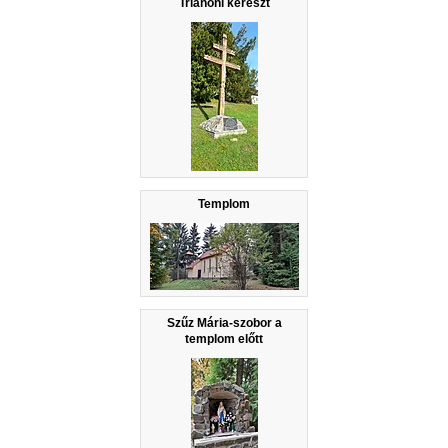
Trianoni kereszt
Templom
Szűz Mária-szobor a
templom előtt