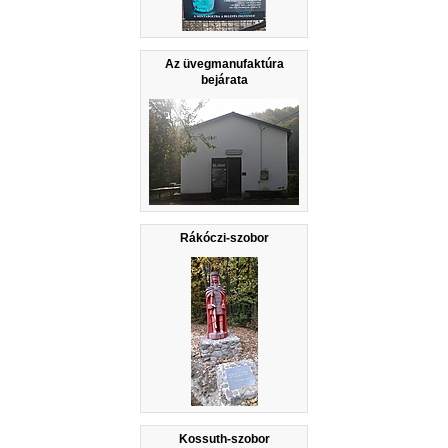
Az üvegmanufaktúra
bejárata
Rákóczi-szobor
Kossuth-szobor