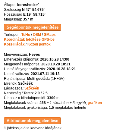
Állapot:
kereshető ✅
Szélesség
N 47° 54,675'
Hosszúság
E 19° 58,715'
Magasság:
357 m
Térképen:
TuHu
/
OSM
/
GMaps
Koordináták letöltése GPS-be
Közeli ládák
/
Közeli pontok
Megye/ország:
Heves
Elhelyezés időpontja:
2020.10.28 14:00
Megjelenés időpontja:
2020.10.28 18:21
Utolsó lényeges változás:
2020.10.28 18:21
Utolsó változás:
2021.07.11 19:13
Rejtés típusa:
Multi geoláda
(
1H+5V
)
Elrejtők:
Szőkéék
Ládagazda:
Szőkéék
Nehézség / Terep:
2.0 / 2.5
Úthossz a kiindulóponttól:
3300
m
Megtalálások száma:
458
+ 1 sikertelen
+ 3 egyéb
,
grafikon
Megtalálások gyakorisága:
1.5
megtalálás hetente
1
játékos jelölte kedvenc ládájának