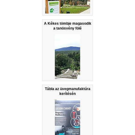
A Kékes tömbje magasodik
a tanösvény fölé
Tábla az üvegmanufaktúra
kerítésén