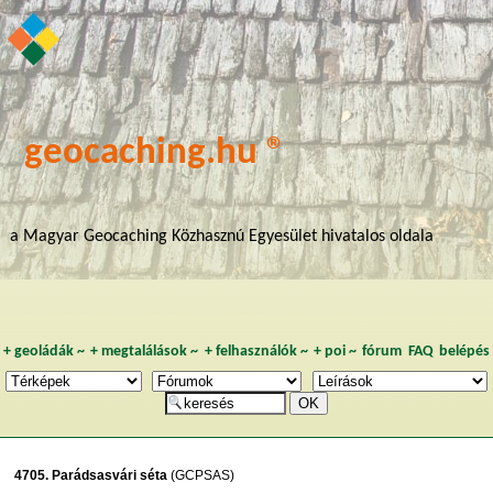
geocaching.hu ®
a Magyar Geocaching Közhasznú Egyesület hivatalos oldala
+
geoládák
~
+
megtalálások
~
+
felhasználók
~
+
poi
~
fórum
FAQ
belépés
4705. Parádsasvári séta
(GCPSAS)