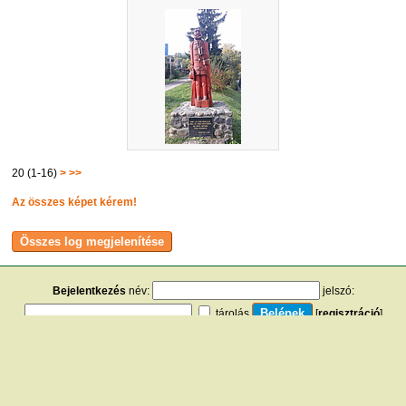
20 (1-16)
>
>>
Az összes képet kérem!
Bejelentkezés
név:
jelszó:
tárolás
[
regisztráció
]
[
turistautak.hu
] [
hasznos apróságok
] [
jogi tudnivalók
]
[
e-mail
] [
impresszum
]