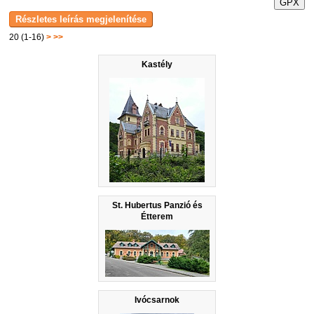
GPX
20 (1-16)
>
>>
Kastély
St. Hubertus Panzió és
Étterem
Ivócsarnok